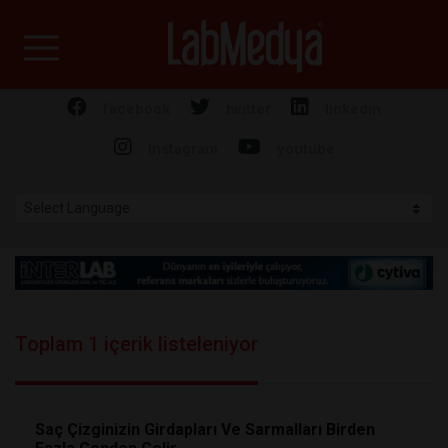
Labmedya - Laboratuv
facebook
twitter
linkedin
instagram
youtube
Toplam 1 içerik listeleniyor
Saç Çizginizin Girdapları Ve Sarmalları Birden