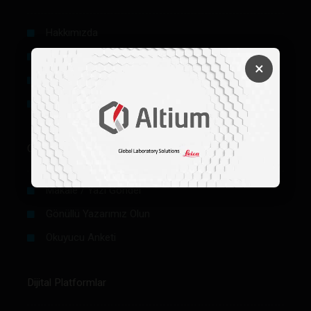
Hakkımızda
Künye
×
Reklam
Firma Rehberi Ön Başvuru
Okurlar İçin
Makale / Yazı Gönder
Gönüllü Yazarımız Olun
Okuyucu Anketi
Dijital Platformlar