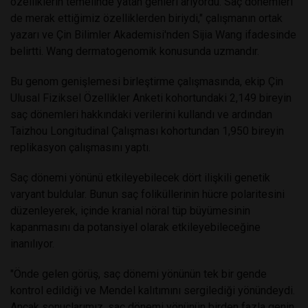
özelliklerin temelinde yatan genleri arıyordu. Saç dönemleri
de merak ettiğimiz özelliklerden biriydi," çalışmanın ortak
yazarı ve Çin Bilimler Akademisi'nden Sijia Wang ifadesinde
belirtti. Wang dermatogenomik konusunda uzmandır.
Bu genom genişlemesi birleştirme çalışmasında, ekip Çin
Ulusal Fiziksel Özellikler Anketi kohortundaki 2,149 bireyin
saç dönemleri hakkındaki verilerini kullandı ve ardından
Taizhou Longitudinal Çalışması kohortundan 1,950 bireyin
replikasyon çalışmasını yaptı.
Saç dönemi yönünü etkileyebilecek dört ilişkili genetik
varyant buldular. Bunun saç foliküllerinin hücre polaritesini
düzenleyerek, içinde kranial nöral tüp büyümesinin
kapanmasını da potansiyel olarak etkileyebileceğine
inanılıyor.
"Önde gelen görüş, saç dönemi yönünün tek bir gende
kontrol edildiği ve Mendel kalıtımını sergilediği yönündeydi.
Ancak sonuçlarımız, saç dönemi yönünün birden fazla genin