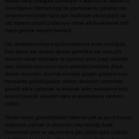
temele sahip olduğunu gösteriyor. 9 Ağustos'ta Journal of
Investigative Dermatology'de yayınlanan bu çalışma, saç
dönemlerinin birden fazla gen tarafından etkilendiğini ve
saç dönemi yönünü potansiyel olarak etkileyebilecek dört
ilişkili genetik varyantı belirledi.
Saç dönemleri kolayca gözlemlenen bir insan özelliğidir.
Kafa derisi saç dönemi deseni genellikle tek veya çift
dönemli olarak tanımlanır ve dönemin yönü (saat yönünde,
saat yönünün tersi veya yayılı şeklinde) belirlenir. Atipik
dönem desenleri, anormal nörolojik gelişim gösteren bazı
hastalarda görüldüğünden, dönem desenleri üzerindeki
genetik etkiyi çalışmak ve anlamak, bilim insanlarının bazı
önemli biyolojik süreçleri daha iyi anlamalarına yardımcı
olabilir.
"Neden böyle göründüğümüz hakkında çok az şey biliyoruz.
Grubumuz, parmak izi desenleri, kaş kalınlığı, kulak
memesinin şekli ve saç kıvrılma gibi çeşitli ilginç fiziksel