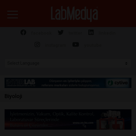
Labmedya - Laboratuv
facebook
twitter
linkedin
instagram
youtube
Biyoloji