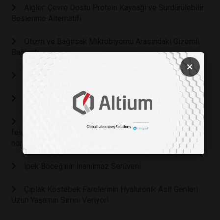
Algler: Çevre Dostu Protein Kaynağı ve Sürdürülebilir
Beslenme Alternatifi
Otizm ve Bağırsak Mikrobiyomu Arasındaki Gizemli
Bağlantı
×
Yapay Biyoloji ve Sentetik Canlılar
Biyoçeşitlilik Koruma: Tehdit Altındaki Türler
Bilim adamları, omurilik yaralanmasından kaynaklanan
felçten sonra farelerde yürümeyi yeniden sağlayan
nöronları yeniliyor
İpek Böceğinin İnanılmaz Serüveni
Çıplak Köstebek Farelerinin Hyaluronik Asit Genleri
Uzun Yaşamın Sırrını Veriyor!