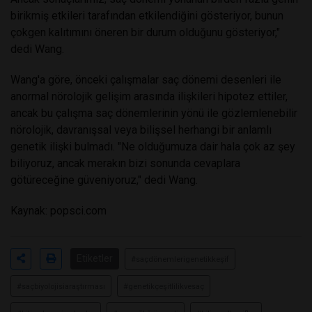
birikmiş etkileri tarafından etkilendiğini gösteriyor, bunun
çokgen kalıtımını öneren bir durum olduğunu gösteriyor,"
dedi Wang.
Wang'a göre, önceki çalışmalar saç dönemi desenleri ile
anormal nörolojik gelişim arasında ilişkileri hipotez ettiler,
ancak bu çalışma saç dönemlerinin yönü ile gözlemlenebilir
nörolojik, davranışsal veya bilişsel herhangi bir anlamlı
genetik ilişki bulmadı. "Ne olduğumuza dair hala çok az şey
biliyoruz, ancak merakın bizi sonunda cevaplara
götüreceğine güveniyoruz," dedi Wang.
Kaynak:
popsci.com
Etiketler
#saçdönemlerigenetikkeşif
#saçbiyolojisiaraştırması
#genetikçeşitlilikvesaç