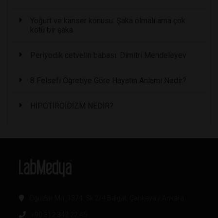
Yoğurt ve kanser konusu: Şaka olmalı ama çok
kötü bir şaka
Periyodik cetvelin babası: Dimitri Mendeleyev
8 Felsefi Öğretiye Göre Hayatın Anlamı Nedir?
HİPOTİROİDİZM NEDİR?
Oğuzlar Mh. 1374. Sk 2/4 Balgat, Çankaya / Ankara
+90 312 342 22 45