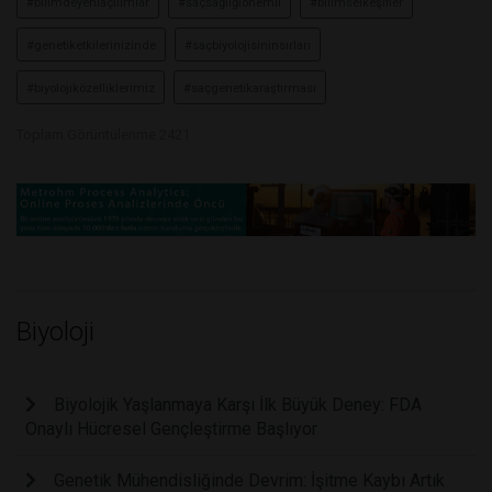
#bilimdeyeniaçılımlar
#saçsağlığıönemli
#bilimselkeşifler
#genetiketkilerinizinde
#saçbiyolojisininsırları
#biyolojiközelliklerimiz
#saçgenetikaraştırması
Toplam Görüntülenme 2421
Biyoloji
Biyolojik Yaşlanmaya Karşı İlk Büyük Deney: FDA
Onaylı Hücresel Gençleştirme Başlıyor
Genetik Mühendisliğinde Devrim: İşitme Kaybı Artık