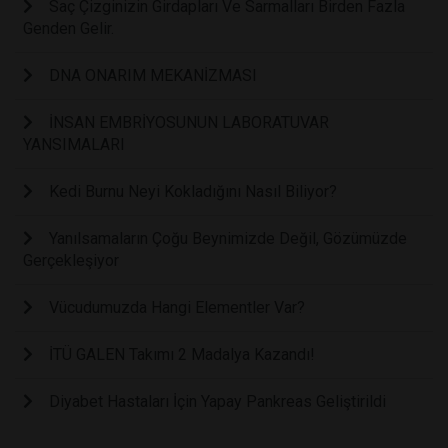
Saç Çizginizin Girdapları Ve Sarmalları Birden Fazla
Genden Gelir.
DNA ONARIM MEKANİZMASI
İNSAN EMBRİYOSUNUN LABORATUVAR
YANSIMALARI
Kedi Burnu Neyi Kokladığını Nasıl Biliyor?
Yanılsamaların Çoğu Beynimizde Değil, Gözümüzde
Gerçekleşiyor
Vücudumuzda Hangi Elementler Var?
İTÜ GALEN Takımı 2 Madalya Kazandı!
Diyabet Hastaları İçin Yapay Pankreas Geliştirildi