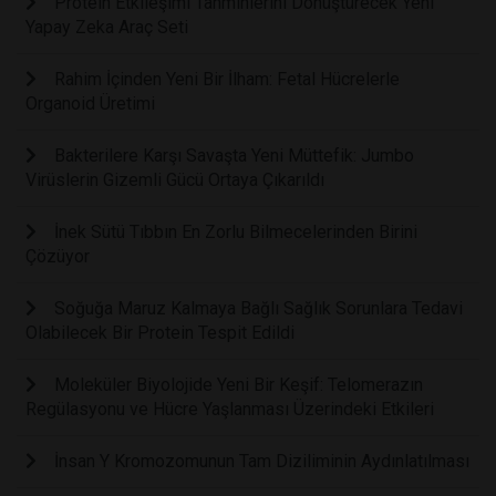
Protein Etkileşimi Tahminlerini Dönüştürecek Yeni
Yapay Zeka Araç Seti
Rahim İçinden Yeni Bir İlham: Fetal Hücrelerle
Organoid Üretimi
Bakterilere Karşı Savaşta Yeni Müttefik: Jumbo
Virüslerin Gizemli Gücü Ortaya Çıkarıldı
İnek Sütü Tıbbın En Zorlu Bilmecelerinden Birini
Çözüyor
Soğuğa Maruz Kalmaya Bağlı Sağlık Sorunlara Tedavi
Olabilecek Bir Protein Tespit Edildi
Moleküler Biyolojide Yeni Bir Keşif: Telomerazın
Regülasyonu ve Hücre Yaşlanması Üzerindeki Etkileri
İnsan Y Kromozomunun Tam Diziliminin Aydınlatılması