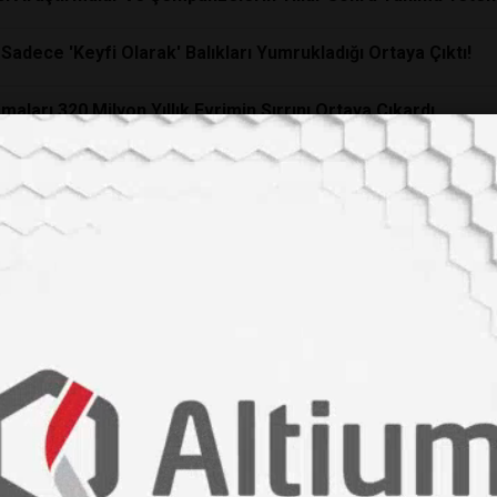
 Sadece 'Keyfi Olarak' Balıkları Yumrukladığı Ortaya Çıktı!
maları 320 Milyon Yıllık Evrimin Sırrını Ortaya Çıkardı
isi: Tek Amacı Daha Fazla İlgi Görmekti
rgalar Kendilerine Yapılan Kötülüğü 17 Yıl Boyunca Unutmuyo
tkiliyor