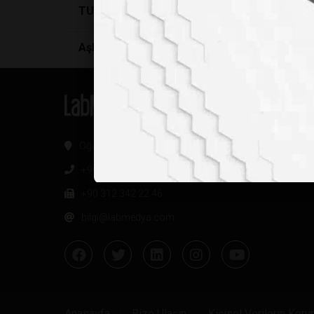
TUVALET BİTKİSİ
Aşkın Bedeli Ağır, Dişi Ahtapotlar Çiftleşme
Oğuzlar Mh. 1374. Sk 2/4 Balgat, Çankaya / Ankara
+90 312 342 22 45
+90 312 342 22 46
bilgi@labmedya.com
Anasayfa
Bize Ulaşın
Kişisel Verilerin Kor