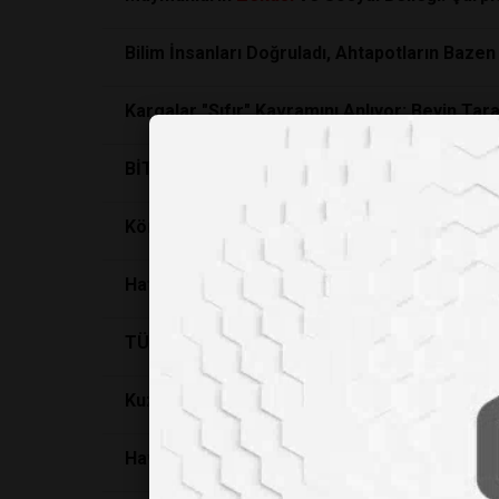
Bilim İnsanları Doğruladı, Ahtapotların Bazen
Kargalar "Sıfır" Kavramını Anlıyor: Beyin Tara
BİTKİLER DE AVLAR MI?
Körlük Taklidi Yapan Köpeğin Veteriner Teşh
Hafızaları Sandığınızdan Çok Daha Güçlü: Ka
TÜKETİYORUZ VE TÜKENİYORUZ!
Kuzgunlar Geleceklerini Planlayabiliyorlar
Hava kirliliği "anne karnındaki bebekleri" de e