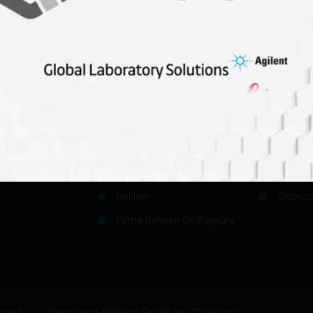
k İstemediği Erkek Ahtapotları Boğup Yiyor
Kurumsal
Okurlar İç
Hakkımızda
Makale 
Künye
Gönüllü
Reklam
Okuyuc
Firma Rehberi Ön Başvuru
unması
Tanımlama Bilgileri Politikası (Cookies)