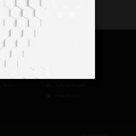
in
Dijital Platformlar
/ Yazı Gönder
Apple App Store
 Yazarımız Olun
Google Play
u Anketi
Turkcell Dergilik
PressReader
©
LABMEDYA