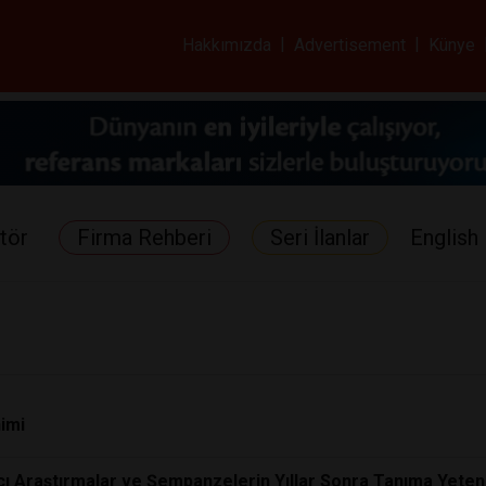
ar ve Sağlık Gazetes
Hakkımızda
|
Advertisement
|
Künye
tör
Firma Rehberi
Seri İlanlar
English 
nimi
cı Araştırmalar ve Şempanzelerin Yıllar Sonra Tanıma Yeten