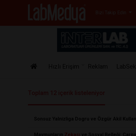
Labmedya - Laboratuv
Bizi Takip Edin
Hızlı Erişim
Reklam
LabSek
Toplam 12 içerik listeleniyor
Sonsuz Yalnizliga Dogru ve Özgür Akil Kulla
Maymunların
Zekası
ve Sosyal Belleği: Çarpı