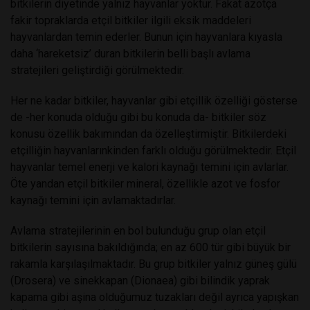
bitkilerin diyetinde yalnız hayvanlar yoktur. Fakat azotça
fakir topraklarda etçil bitkiler ilgili eksik maddeleri
hayvanlardan temin ederler. Bunun için hayvanlara kıyasla
daha ‘hareketsiz’ duran bitkilerin belli başlı avlama
stratejileri geliştirdiği görülmektedir.
Her ne kadar bitkiler, hayvanlar gibi etçillik özelliği gösterse
de -her konuda olduğu gibi bu konuda da- bitkiler söz
konusu özellik bakımından da özelleştirmiştir. Bitkilerdeki
etçilliğin hayvanlarınkinden farklı olduğu görülmektedir. Etçil
hayvanlar temel enerji ve kalori kaynağı temini için avlarlar.
Öte yandan etçil bitkiler mineral, özellikle azot ve fosfor
kaynağı temini için avlamaktadırlar.
Avlama stratejilerinin en bol bulunduğu grup olan etçil
bitkilerin sayısına bakıldığında; en az 600 tür gibi büyük bir
rakamla karşılaşılmaktadır. Bu grup bitkiler yalnız güneş gülü
(Drosera) ve sinekkapan (Dionaea) gibi bilindik yaprak
kapama gibi aşina olduğumuz tuzakları değil ayrıca yapışkan