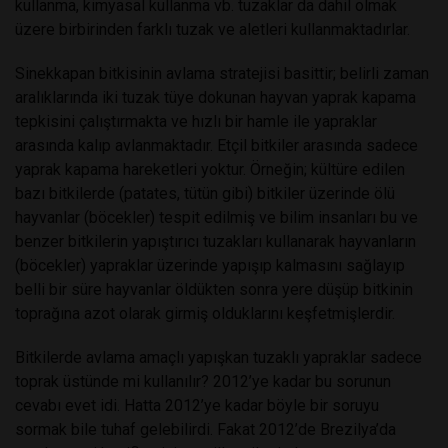
kullanma, kimyasal kullanma vb. tuzaklar da dahil olmak
üzere birbirinden farklı tuzak ve aletleri kullanmaktadırlar.
Sinekkapan bitkisinin avlama stratejisi basittir; belirli zaman
aralıklarında iki tuzak tüye dokunan hayvan yaprak kapama
tepkisini çalıştırmakta ve hızlı bir hamle ile yapraklar
arasında kalıp avlanmaktadır. Etçil bitkiler arasında sadece
yaprak kapama hareketleri yoktur. Örneğin; kültüre edilen
bazı bitkilerde (patates, tütün gibi) bitkiler üzerinde ölü
hayvanlar (böcekler) tespit edilmiş ve bilim insanları bu ve
benzer bitkilerin yapıştırıcı tuzakları kullanarak hayvanların
(böcekler) yapraklar üzerinde yapışıp kalmasını sağlayıp
belli bir süre hayvanlar öldükten sonra yere düşüp bitkinin
toprağına azot olarak girmiş olduklarını keşfetmişlerdir.
Bitkilerde avlama amaçlı yapışkan tuzaklı yapraklar sadece
toprak üstünde mi kullanılır? 2012’ye kadar bu sorunun
cevabı evet idi. Hatta 2012’ye kadar böyle bir soruyu
sormak bile tuhaf gelebilirdi. Fakat 2012’de Brezilya’da