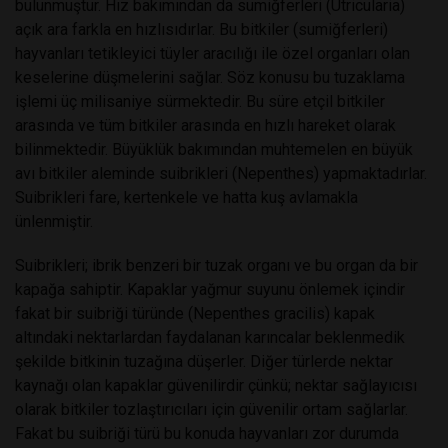
bulunmuştur. Hız bakımından da sumiğferleri (Utricularia)
açık ara farkla en hızlısıdırlar. Bu bitkiler (sumiğferleri)
hayvanları tetikleyici tüyler aracılığı ile özel organları olan
keselerine düşmelerini sağlar. Söz konusu bu tuzaklama
işlemi üç milisaniye sürmektedir. Bu süre etçil bitkiler
arasında ve tüm bitkiler arasında en hızlı hareket olarak
bilinmektedir. Büyüklük bakımından muhtemelen en büyük
avı bitkiler aleminde suibrikleri (Nepenthes) yapmaktadırlar.
Suibrikleri fare, kertenkele ve hatta kuş avlamakla
ünlenmiştir.
Suibrikleri; ibrik benzeri bir tuzak organı ve bu organ da bir
kapağa sahiptir. Kapaklar yağmur suyunu önlemek içindir
fakat bir suibriği türünde (Nepenthes gracilis) kapak
altındaki nektarlardan faydalanan karıncalar beklenmedik
şekilde bitkinin tuzağına düşerler. Diğer türlerde nektar
kaynağı olan kapaklar güvenilirdir çünkü; nektar sağlayıcısı
olarak bitkiler tozlaştırıcıları için güvenilir ortam sağlarlar.
Fakat bu suibriği türü bu konuda hayvanları zor durumda