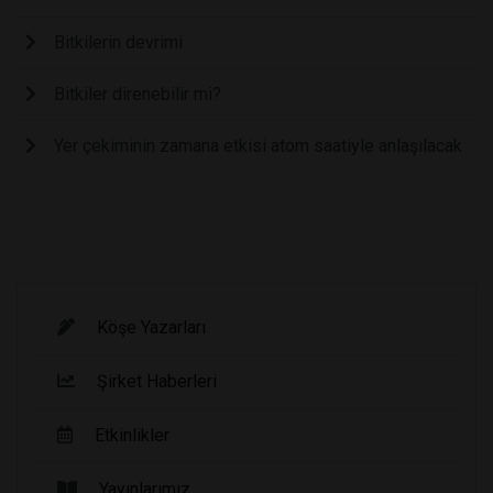
Bitkilerin devrimi
Bitkiler direnebilir mi?
Yer çekiminin zamana etkisi atom saatiyle anlaşılacak
Köşe Yazarları
Şirket Haberleri
Etkinlikler
Yayınlarımız