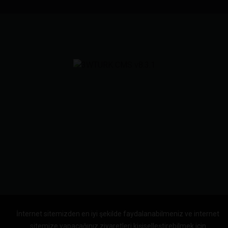
İnternet sitemizden en iyi şekilde faydalanabilmeniz ve internet
sitemize yapacağınız ziyaretleri kişiselleştirebilmek için