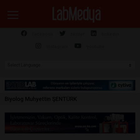
Labmedya - Laboratuv
facebook
twitter
linkedin
instagram
youtube
Biyolog Muhyettin ŞENTÜRK