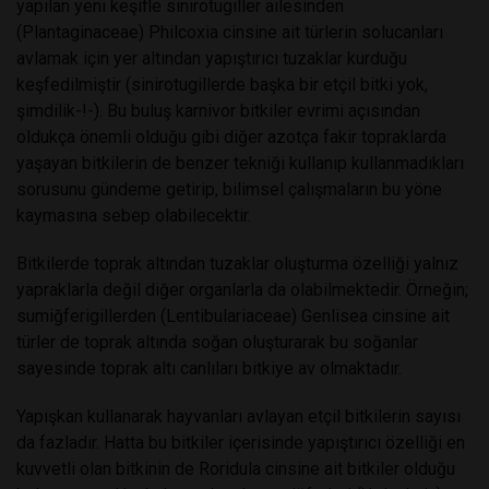
yapılan yeni keşifle sinirotugiller ailesinden
(Plantaginaceae) Philcoxia cinsine ait türlerin solucanları
avlamak için yer altından yapıştırıcı tuzaklar kurduğu
keşfedilmiştir (sinirotugillerde başka bir etçil bitki yok,
şimdilik-!-). Bu buluş karnivor bitkiler evrimi açısından
oldukça önemli olduğu gibi diğer azotça fakir topraklarda
yaşayan bitkilerin de benzer tekniği kullanıp kullanmadıkları
sorusunu gündeme getirip, bilimsel çalışmaların bu yöne
kaymasına sebep olabilecektir.
Bitkilerde toprak altından tuzaklar oluşturma özelliği yalnız
yapraklarla değil diğer organlarla da olabilmektedir. Örneğin;
sumiğferigillerden (Lentibulariaceae) Genlisea cinsine ait
türler de toprak altında soğan oluşturarak bu soğanlar
sayesinde toprak altı canlıları bitkiye av olmaktadır.
Yapışkan kullanarak hayvanları avlayan etçil bitkilerin sayısı
da fazladır. Hatta bu bitkiler içerisinde yapıştırıcı özelliği en
kuvvetli olan bitkinin de Roridula cinsine ait bitkiler olduğu