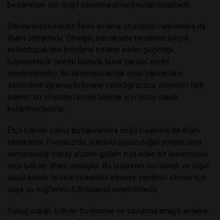
beslenmek için değil savunma amaçlı kullanılmaktadır.
Bitkilerin birbirinden farklı avlama stratejileri hayvanlara da
ilham olmaktadır. Örneğin; böceklerle beslenen birçok
eklembacaklının bitkilerle birlikte evrim geçirdiği
bilinmektedir (evrim bilimde buna ‘paralel evrim’
denilmektedir). Bu eklembacaklılar otçul hayvanların
saldırısına uğramış bitkilerin yolladığı uçucu sinyalleri fark
ederek bu sinyalleri besin bulmak için ipucu olarak
kullanmaktadırlar.
Etçil bitkiler yalnız bu hayvanlara değil insanlara da ilham
olmaktadır. Portekiz’de, içindeki suyun doğal yöntemlerle
temizlendiği yapay yüzme gölleri inşa eden bir tasarımcıya
etçil bitkiler ilham olmuştur. Bu tasarımcı sivrisinek ve diğer
sucul böcek larvalarını kontrol etmeye yardımcı olması için
suya su miğferleri (Utricularia) eklemektedir.
Sonuç olarak; bitkiler beslenme ve savunma amaçlı avlama