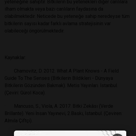
yeteneğine sahiptir. Bitkilerin bu yetenekleri diğer canlılara
ilham olmakta veya bazı canlıların faydasına da
olabilmektedir. Neticede bu yeteneğe sahip neredeyse tüm
bitkilerin sayısı kadar farklı avlama stratejisinin var
olabileceği öngörülmektedir.
Kaynaklar:
· Chamovitz, D. 2012. What A Plant Knows - A Field
Guide To The Senses (Bitkilerin Bildikleri - Dünyaya
Bitkilerin Gözünden Bakmak). Metis Yayınları. İstanbul.
(Çeviri: Gürol Koca).
· Mancuso, S., Viola, A. 2017. Bitki Zekâsı (Verde
Brillante). Yeni İnsan Yayınevi, 2.Baskı, İstanbul. (Çeviren:
Almıla Çiftçi).
· Pereira, C. G., Almenara, D. P., Winter, C. E., Fritsch, P. W.,