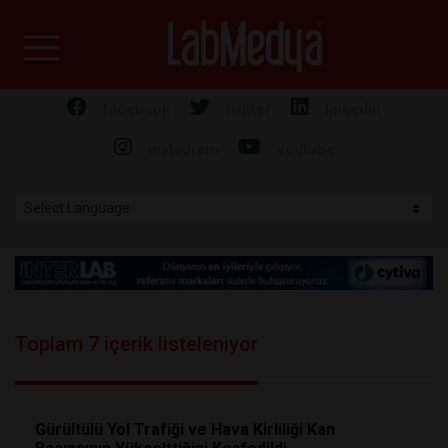
Labmedya - Laboratuv
facebook
twitter
linkedin
instagram
youtube
Toplam 7 içerik listeleniyor
Gürültülü Yol Trafiği ve Hava Kirliliği Kan