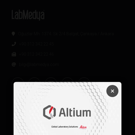
Oğuzlar Mh. 1374. Sk 2/4 Balgat, Çankaya / Ankara
+90 312 342 22 45
+90 312 342 22 46
bilgi@labmedya.com
×
Kurumsal