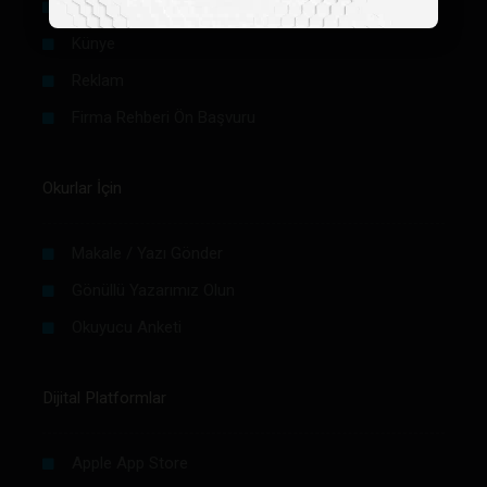
Hakkımızda
Künye
Reklam
Firma Rehberi Ön Başvuru
Okurlar İçin
Makale / Yazı Gönder
Gönüllü Yazarımız Olun
Okuyucu Anketi
Dijital Platformlar
Apple App Store