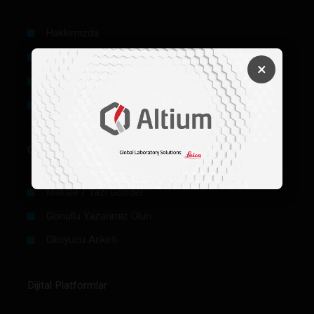
Hakkımızda
Künye
×
Reklam
Firma Rehberi Ön Başvuru
Okurlar İçin
Makale / Yazı Gönder
Gönüllü Yazarımız Olun
Okuyucu Anketi
Dijital Platformlar