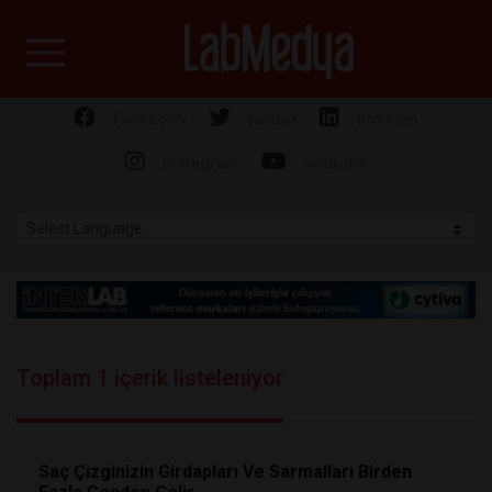
Labmedya - Laboratuv
facebook
twitter
linkedin
instagram
youtube
Toplam 1 içerik listeleniyor
Saç Çizginizin Girdapları Ve Sarmalları Birden