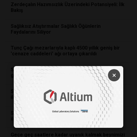
Zerdeçalın Hazımsızlık Üzerindeki Potansiyeli: İlk
Bakış
Sağlıksız Atıştırmalar Sağlıklı Öğünlerin
Faydalarını Siliyor
Tunç Çağı mezarlarıyla kaplı 4500 yıllık geniş bir
'cenaze caddeleri' ağı ortaya çıkarıldı
Sindirim sisteminde kullanılabilecek balçık robot
×
geliştirildi
Sartonet’in filtre validasyonu eğitimi yine yoğun
ilgi ve takdirle karşılandı.
Sartonet’in filtre validasyonu eğitimi yine yoğun
ilgi ve takdirle karşılandı.
Gece geç saatlere kadar uyanık kalmak beynimizi