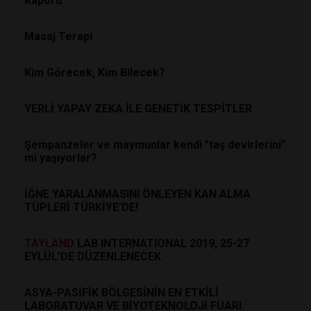
Raporu
Masaj Terapi
Kim Görecek, Kim Bilecek?
YERLİ YAPAY ZEKA İLE GENETİK TESPİTLER
Şempanzeler ve maymunlar kendi "taş devirlerini"
mi yaşıyorlar?
İĞNE YARALANMASINI ÖNLEYEN KAN ALMA
TÜPLERİ TÜRKİYE’DE!
TAYLAND
LAB INTERNATIONAL 2019, 25-27
EYLÜL'DE DÜZENLENECEK
ASYA-PASİFİK BÖLGESİNİN EN ETKİLİ
LABORATUVAR VE BİYOTEKNOLOJİ FUARI