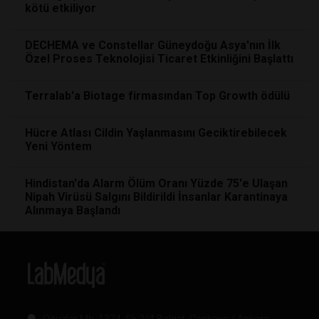
kötü etkiliyor
DECHEMA ve Constellar Güneydoğu Asya'nın İlk
Özel Proses Teknolojisi Ticaret Etkinliğini Başlattı
Terralab'a Biotage firmasından Top Growth ödülü
Hücre Atlası Cildin Yaşlanmasını Geciktirebilecek
Yeni Yöntem
Hindistan'da Alarm Ölüm Oranı Yüzde 75'e Ulaşan
Nipah Virüsü Salgını Bildirildi İnsanlar Karantinaya
Alınmaya Başlandı
Oğuzlar Mh. 1374. Sk 2/4 Balgat, Çankaya / Ankara