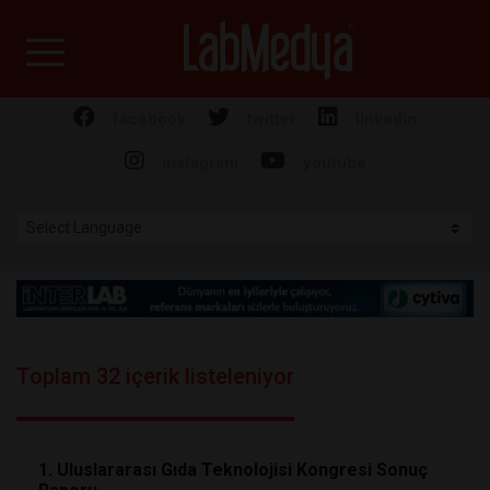
Labmedya - Laboratuv
facebook
twitter
linkedin
instagram
youtube
Toplam 32 içerik listeleniyor
1. Uluslararası Gıda Teknolojisi Kongresi Sonuç