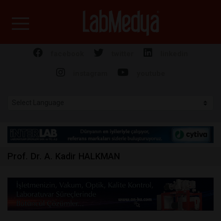
Labmedya - Laboratuv
facebook
twitter
linkedin
instagram
youtube
Prof. Dr. A. Kadir HALKMAN