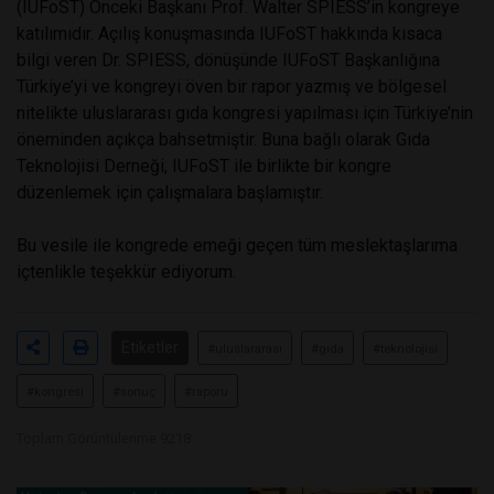
(IUFoST) Önceki Başkanı Prof. Walter SPIESS’in kongreye
katılımıdır. Açılış konuşmasında IUFoST hakkında kısaca
bilgi veren Dr. SPIESS, dönüşünde IUFoST Başkanlığına
Türkiye’yi ve kongreyi öven bir rapor yazmış ve bölgesel
nitelikte uluslararası gıda kongresi yapılması için Türkiye’nin
öneminden açıkça bahsetmiştir. Buna bağlı olarak Gıda
Teknolojisi Derneği, IUFoST ile birlikte bir kongre
düzenlemek için çalışmalara başlamıştır.
Bu vesile ile kongrede emeği geçen tüm meslektaşlarıma
içtenlikle teşekkür ediyorum.
Etiketler
#uluslararası
#gıda
#teknolojisi
#kongresi
#sonuç
#raporu
Toplam Görüntülenme 9218