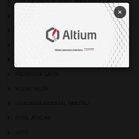
CORONA VİRÜS VE GENEL MİKROBİYOLOJİ
×
Şekersiz Reçel
Bir Kongre ve bir Kitap
AKADEMİK YAYINCILIK
ANKETE DAYALI ÇALIŞMALAR
PROBİYOTİK SAYISI
KOZMETİKLER
GIDALARDA KİMYASAL SABOTAJ
EVSEL ATIKLAR
ICFT3