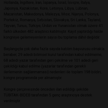
Hollanda, İngiltere, İran, İspanya, İsrail, İsviçre, İtalya,
Japonya, Kazakistan, Kore, Letonya, Libya, Lübnan,
Macaristan, Makedonya, Malezya, Mısır, Nijerya, Polonya,
Portekiz, Romanya, Sırbistan, Slovakya, Sri Lanka, Tayland,
Tayvan, Tunus, Türkiye, Ürdün ve Yunanistan olmak üzere 41
farklı ülkeden 482 araştırıcı katılmıştır. Kayıt yaptırdığı halde
kongreye gelemeyenlerin sayısı bu toplama dâhil değildir.
Başlangıçta çok daha fazla sayıda katılım başvurusu olmakla
beraber, 29 adedi bilimsel kurul tarafından kabul edilmeme,
68 adedi yazar tarafından geri çekilme ve 101 adedi geri
çekildiği kabul edilme (yazarlar tarafından gerekli
ilerlemenin sağlanmaması) nedenleri ile toplam 198 bildiri,
kongre programında yer almamıştır.
Kongre çerçevesinde önceden ilan edildiği şekilde
TÜBİTAK-BİDEB tarafından 5 genç araştırıcıya destek
verilmiştir.