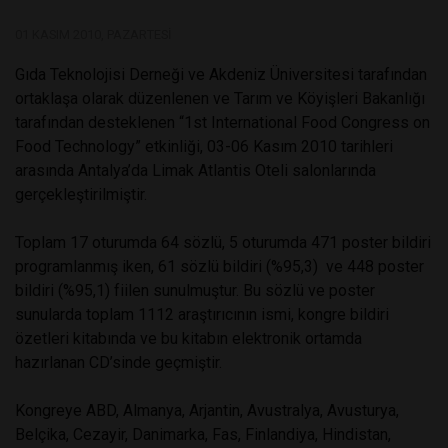
01 KASIM 2010, PAZARTESI
Gıda Teknolojisi Derneği ve Akdeniz Üniversitesi tarafından
ortaklaşa olarak düzenlenen ve Tarım ve Köyişleri Bakanlığı
tarafından desteklenen “1st International Food Congress on
Food Technology” etkinliği, 03-06 Kasım 2010 tarihleri
arasında Antalya’da Limak Atlantis Oteli salonlarında
gerçekleştirilmiştir.
Toplam 17 oturumda 64 sözlü, 5 oturumda 471 poster bildiri
programlanmış iken, 61 sözlü bildiri (%95,3) ve 448 poster
bildiri (%95,1) fiilen sunulmuştur. Bu sözlü ve poster
sunularda toplam 1112 araştırıcının ismi, kongre bildiri
özetleri kitabında ve bu kitabın elektronik ortamda
hazırlanan CD’sinde geçmiştir.
Kongreye ABD, Almanya, Arjantin, Avustralya, Avusturya,
Belçika, Cezayir, Danimarka, Fas, Finlandiya, Hindistan,