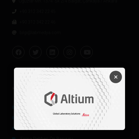
Oğuzlar Mh. 1374. Sk 2/4 Balgat, Çankaya / Ankara
+90 312 342 22 45
+90 312 342 22 46
bilgi@labmedya.com
×
Kurumsal
Hakkımızda
Künye
Reklam
Firma Rehberi Ön Başvuru