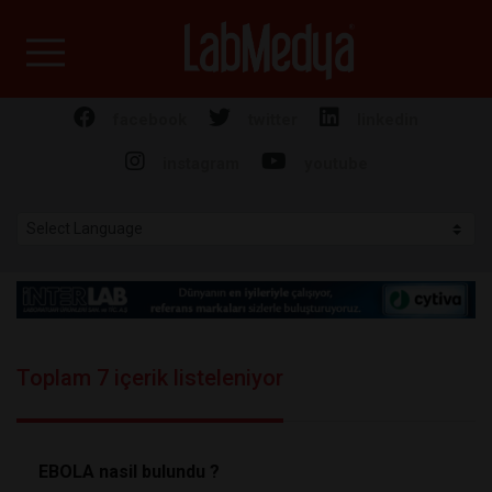
Labmedya - Laboratuv
facebook
twitter
linkedin
instagram
youtube
Toplam 7 içerik listeleniyor
EBOLA nasil bulundu ?