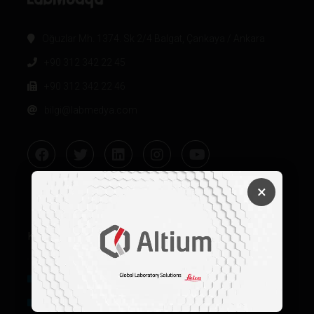
Oğuzlar Mh. 1374. Sk 2/4 Balgat, Çankaya / Ankara
+90 312 342 22 45
+90 312 342 22 46
bilgi@labmedya.com
×
Kurumsal
Hakkımızda
Künye