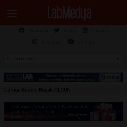
Labmedya - Laboratuv
facebook
twitter
linkedin
instagram
youtube
Uzman Eczacı Başak OLGUN