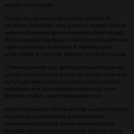
dönüşüm içerisindendir.
Koenzim Q
oksijen kaynaklı serbest radikaller ile
10
etkileşerek moleküllerin zarar görmesini engeller. Serbest
radikaller ubikinondan gelen bir elektronla stabil hale gelir.
Ubikinol ise plazmada düşük konsantrasyonda bulunmasına
rağmen plazmadaki oksidanlarla ilk tepkimeye giren
antioksidandır. En fazla kalp, karaciğer ve böbrekte bulunur.
C Vitamini (Askorbik asit):
Belirli dozlarda antioksidan etki
gösterir. Yüksek dozlarda oksidan etki gösterir. Süperoksit
ve H
O
gibi reaktif oksijen ve nitrojen türlerini, peroksil
2
2
radikallerini, nitrik oksit radikallerini etkisiz hale getirir.
Hücrelerin DNA’sını serbest radikallerden korur.
Ayrıca vücutta antikor üretimini arttırdığı ve antimikrobiyal bir
alan yarattığı da gösterilmiştir. İnsanlarda immün
fonksiyonlarını geliştirdiği, kollajen sentezini arttırdığı
böylelikle yara iyileşme protokollerinde uygun bir destek