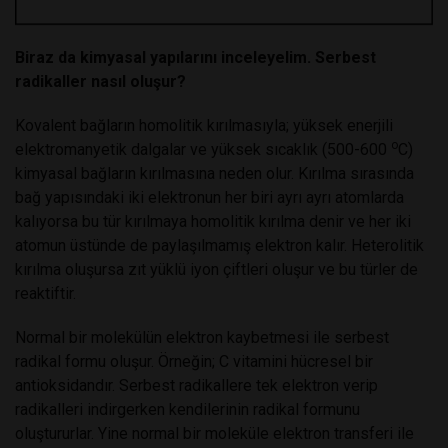
Biraz da kimyasal yapılarını inceleyelim. Serbest
radikaller nasıl oluşur?
Kovalent bağların homolitik kırılmasıyla; yüksek enerjili
o
elektromanyetik dalgalar ve yüksek sıcaklık (500-600
C)
kimyasal bağların kırılmasına neden olur. Kırılma sırasında
bağ yapısındaki iki elektronun her biri ayrı ayrı atomlarda
kalıyorsa bu tür kırılmaya homolitik kırılma denir ve her iki
atomun üstünde de paylaşılmamış elektron kalır. Heterolitik
kırılma oluşursa zıt yüklü iyon çiftleri oluşur ve bu türler de
reaktiftir.
Normal bir molekülün elektron kaybetmesi ile serbest
radikal formu oluşur. Örneğin; C vitamini hücresel bir
antioksidandır. Serbest radikallere tek elektron verip
radikalleri indirgerken kendilerinin radikal formunu
oluştururlar. Yine normal bir moleküle elektron transferi ile