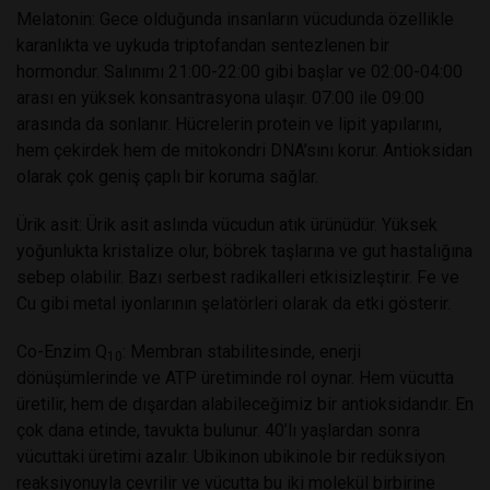
Melatonin:
Gece olduğunda insanların vücudunda özellikle
karanlıkta ve uykuda triptofandan sentezlenen bir
hormondur. Salınımı 21:00-22:00 gibi başlar ve 02:00-04:00
arası en yüksek konsantrasyona ulaşır. 07:00 ile 09:00
arasında da sonlanır. Hücrelerin protein ve lipit yapılarını,
hem çekirdek hem de mitokondri DNA’sını korur. Antioksidan
olarak çok geniş çaplı bir koruma sağlar.
Ürik asit:
Ürik asit aslında vücudun atık ürünüdür. Yüksek
yoğunlukta kristalize olur, böbrek taşlarına ve gut hastalığına
sebep olabilir. Bazı serbest radikalleri etkisizleştirir. Fe ve
Cu gibi metal iyonlarının şelatörleri olarak da etki gösterir.
Co-Enzim Q
:
Membran stabilitesinde, enerji
10
dönüşümlerinde ve ATP üretiminde rol oynar. Hem vücutta
üretilir, hem de dışardan alabileceğimiz bir antioksidandır. En
çok dana etinde, tavukta bulunur. 40’lı yaşlardan sonra
vücuttaki üretimi azalır. Ubikinon ubikinole bir redüksiyon
reaksiyonuyla çevrilir ve vücutta bu iki molekül birbirine