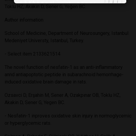
Toklu HZ, Akakin D, Sener G, Yeğen BC.
Author information
School of Medicine, Department of Neurosungery, Istanbul
Medeniyet Universty, Istanbul, Turkey.
- Select item 2133621514
The novel function of nesfatin-1 as an anti-inflammatory
annd antiapoptotic peptide in subarachnoid hemorrhage-
induced oxidative brain damage in rats.
Ozsavci D, Erşahin M, Sener A, Ozakpınar OB, Toklu HZ,
Akakin D, Sener G, Yegen BC.
- Nesfatin-1 inproves oxidative skin injury in normoglycemic
or hyperglycemic rats.