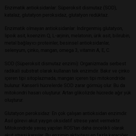
Enzimatik antioksidanlar:
Süperoksit dismutaz (SOD),
katalaz, glutatyon peroksidaz, glutatyon redüktaz.
Enzimatik olmayan antioksidanlar:
İndirgenmiş glutatyon,
lipoik asit, koenzim Q, L-arjinin, melatonin, ürik asit, bilirubin,
metal bağlayıcı proteinler, besinsel antioksidanlar,
selenyum, çinko, mangan, omega 3, vitamin A, E, C.
SOD (Süperoksit dismutaz enzimi):
Organizmada serbest
radikali substrat olarak kullanan tek enzimdir. Bakır ve çinko
içeren tipi sitoplazmada, mangan içeren tipi mitokondride
bulunur. Kanserli hücrelerde SOD zarar görmüş olur. Bu da
mitokondri hasarı oluşturur. Artan glikolizde hücrede ağır yük
oluşturur.
Glutatyon peroksidaz:
En çok çalışan antioksidan enzimdir.
Asıl görevi akut yaygın oksidatif strese yanıt vermektir.
Mitokondride yavaş yapılan ROS’tan daha öncelikli olarak
akut stresi karşılar. Bu enzimin aktivitesi en fazla karaciğer,