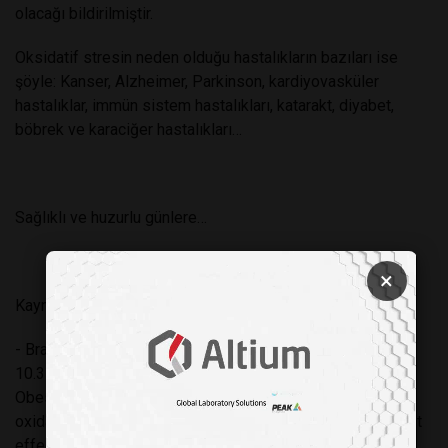
olacağı bildirilmiştir.
Oksidatif stresin neden olduğu hastalıkların bazıları ise
şöyle: Kanser, Alzheimer, Parkinson, kardiyovasküler
hastalıklar, immün sistem hastalıkları, katarakt, diyabet,
böbrek ve karaciğer hastalıkları…
Sağlıklı ve huzurlu günlere…
×
Kaynaklar:
- Brain Inj. 2013;27(10):1181-9. Doi:
10.3109/026999052.2013.804199. Epub 2013 Jul 29.
Obestatin alleviates subarachnoid haemorrhage-induced
oxidative injury in rats via its anti-apoptotic and antioxidant
effects. / Erşahin M, Ozsavcı D, Sener A, Ozakpınar OB,