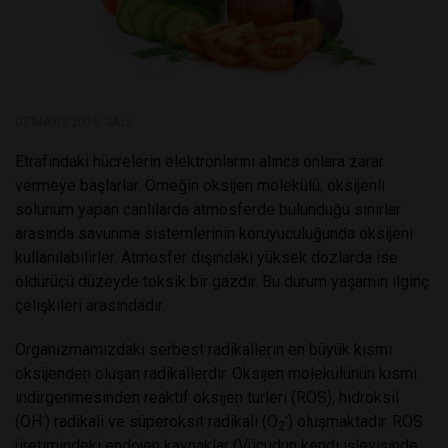
07 MAYIS 2019, SALI
Etrafındaki hücrelerin elektronlarını alınca onlara zarar
vermeye başlarlar. Örneğin oksijen molekülü; oksijenli
solunum yapan canlılarda atmosferde bulunduğu sınırlar
arasında savunma sistemlerinin koruyuculuğunda oksijeni
kullanılabilirler. Atmosfer dışındaki yüksek dozlarda ise
öldürücü düzeyde toksik bir gazdır. Bu durum yaşamın ilginç
çelişkileri arasındadır.
Organizmamızdaki serbest radikallerin en büyük kısmı
oksijenden oluşan radikallerdir. Oksijen molekülünün kısmi
indirgenmesinden reaktif oksijen türleri (ROS); hidroksil
-
-
(OH
) radikali ve süperoksit radikali (O
) oluşmaktadır. ROS
2
üretimindeki endojen kaynaklar (Vücudun kendi işleyişinde