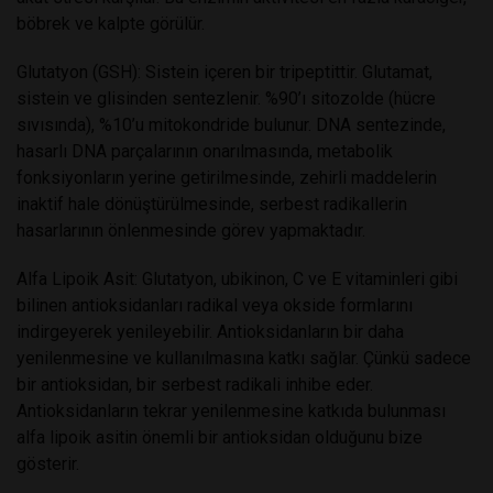
böbrek ve kalpte görülür.
Glutatyon (GSH):
Sistein içeren bir tripeptittir. Glutamat,
sistein ve glisinden sentezlenir. %90’ı sitozolde (hücre
sıvısında), %10’u mitokondride bulunur. DNA sentezinde,
hasarlı DNA parçalarının onarılmasında, metabolik
fonksiyonların yerine getirilmesinde, zehirli maddelerin
inaktif hale dönüştürülmesinde, serbest radikallerin
hasarlarının önlenmesinde görev yapmaktadır.
Alfa Lipoik Asit:
Glutatyon, ubikinon, C ve E vitaminleri gibi
bilinen antioksidanları radikal veya okside formlarını
indirgeyerek yenileyebilir. Antioksidanların bir daha
yenilenmesine ve kullanılmasına katkı sağlar. Çünkü sadece
bir antioksidan, bir serbest radikali inhibe eder.
Antioksidanların tekrar yenilenmesine katkıda bulunması
alfa lipoik asitin önemli bir antioksidan olduğunu bize
gösterir.