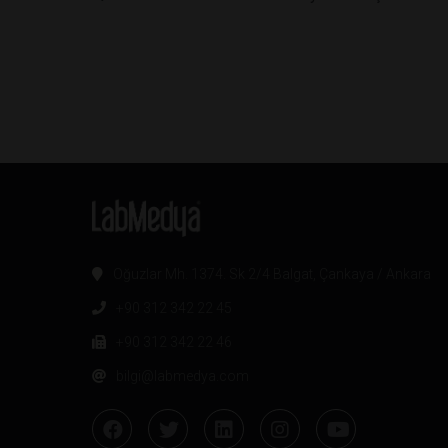
Oğuzlar Mh. 1374. Sk 2/4 Balgat, Çankaya / Ankara
+90 312 342 22 45
+90 312 342 22 46
bilgi@labmedya.com