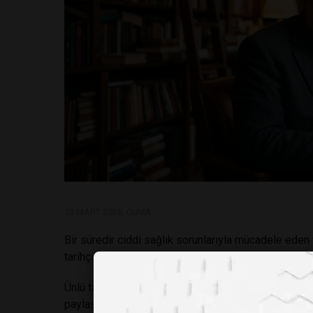
13 MART 2026, CUMA
Bir süredir ciddi sağlık sorunlarıyla mücadele eden
tarihçinin vefatı, hem akademik camiada hem de tüm 
Ünlü tarihçinin sağlık durumu son günlerde oldukça k
paylaşılan bilgilere göre, 5 Mart tarihinde hastaney