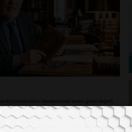
 ve Koç Üniversitesi Hastanesi'nde tedavi gören değerli
Türkiye'de derin bir üzüntü yarattı.
ritik bir evreye girmişti. Ailesi tarafından kamuoyuyla
e kaldırılan Ortaylı, 8 Mart Pazar gününden bu yana yoğun