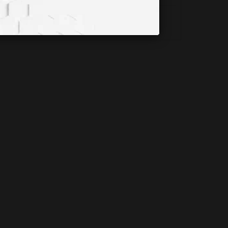
HİPOTİROİDİZM NEDİR?