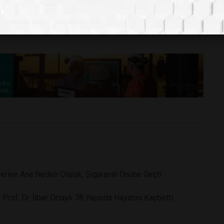
rine Ana Neden Olarak, Sigaranın Önüne Geçti
 Prof. Dr. İlber Ortaylı 78 Yaşında Hayatını Kaybetti