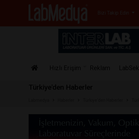
Labmedya - Laboratuv
Bizi Takip Edin
Hızlı Erişim
Reklam
LabSek
Türkiye'den Haberler
Labmedya
Haberler
Türkiye'den Haberler
Türk