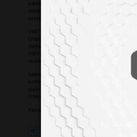
bakım ünitesinde entübe edilmiş halde yaşam mücad
sebebiyle haftada üç gün diyaliz tedavisi gören Orta
savaştığı ve geçtiğimiz ocak ayında bir prostat oper
1947 yılında Avusturya'nın Bregenz kentinde dünyaya
Ortaylı, özellikle Osmanlı ve yakın dönem Türk tarih
dünyasına altın harflerle yazdırmıştı. Ankara Üniver
2005 ile 2012 yılları arasında Topkapı Sarayı Müzes
uluslararası alanda tanıtılmasına ve bilimsel standa
Sadece akademik makaleleri ve kitaplarıyla değil; te
konferansları ve gazetelerdeki köşe yazılarıyla da tan
güçlü temsilcisiydi. Tarihi toplumun her kesimine a
Ortaylı, yeri doldurulamayacak bir bilgi çınarı olarak
Kaynak:
https://tr.euronews.com/kultur/2026/03/13/
Etiketler
#türkiye
#bir
#değerini