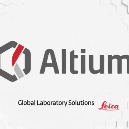
elesi veriyordu. Diyabet ve böbrek yetmezliği hastalıkları
ylı'nın, aynı zamanda bağışıklık sistemi sorunlarıyla
asyonu geçirdiği biliniyordu.
 gelen ve eğitim hayatının temellerini Ankara'da atan İlber
i üzerine yaptığı derinlemesine çalışmalarla adını bilim
sitesi Siyasal Bilgiler Fakültesi mezunu olan aydın isim,
i Müdürlüğü görevini üstlenerek tarihi mirasımızın
rtlarının yükseltilmesine eşsiz katkılar sunmuştu.
levizyon programlarındaki akıcı üslubu, ufuk açıcı
ınan Ortaylı, popüler tarih anlatıcılığının Türkiye'deki en
nlama ve araştırma heyecanı aşılayarak sevdiren İlber
 hafızalardaki yerini koruyacak.
unlu-tarihci-ilber-ortayli-78-yasinda-hayatini-kaybetti
#daha
#kaybetti
#ünlü
#tarihçi
#prof
#ilber