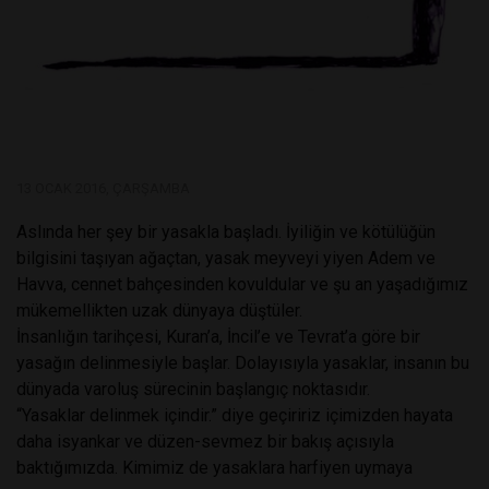
13 OCAK 2016, ÇARŞAMBA
Aslında her şey bir yasakla başladı. İyiliğin ve kötülüğün
bilgisini taşıyan ağaçtan, yasak meyveyi yiyen Adem ve
Havva, cennet bahçesinden kovuldular ve şu an yaşadığımız
mükemellikten uzak dünyaya düştüler.
İnsanlığın tarihçesi, Kuran’a, İncil’e ve Tevrat’a göre bir
yasağın delinmesiyle başlar. Dolayısıyla yasaklar, insanın bu
dünyada varoluş sürecinin başlangıç noktasıdır.
“Yasaklar delinmek içindir.” diye geçiririz içimizden hayata
daha isyankar ve düzen-sevmez bir bakış açısıyla
baktığımızda. Kimimiz de yasaklara harfiyen uymaya