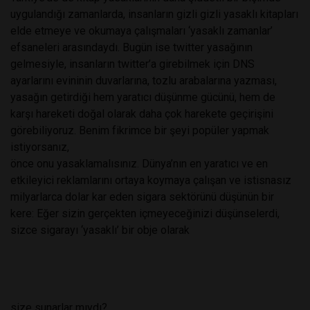
uygulandığı zamanlarda, insanların gizli gizli yasaklı kitapları
elde etmeye ve okumaya çalışmaları ‘yasaklı zamanlar’
efsaneleri arasındaydı. Bugün ise twitter yasağının
gelmesiyle, insanların twitter’a girebilmek için DNS
ayarlarını evininin duvarlarına, tozlu arabalarına yazması,
yasağın getirdiği hem yaratıcı düşünme gücünü, hem de
karşı hareketi doğal olarak daha çok harekete geçirişini
görebiliyoruz. Benim fikrimce bir şeyi popüler yapmak
istiyorsanız,
önce onu yasaklamalısınız. Dünya’nın en yaratıcı ve en
etkileyici reklamlarını ortaya koymaya çalışan ve istisnasız
milyarlarca dolar kar eden sigara sektörünü düşünün bir
kere: Eğer sizin gerçekten içmeyeceğinizi düşünselerdi,
sizce sigarayı ‘yasaklı’ bir obje olarak
size sunarlar mıydı?