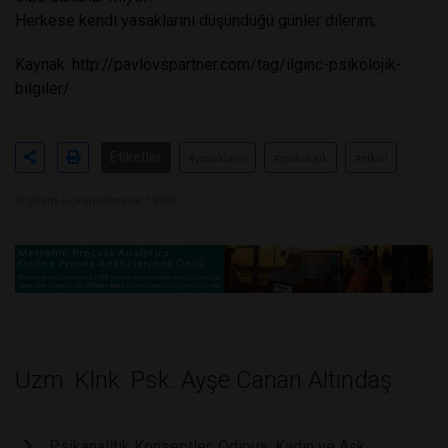
Herkese kendi yasaklarını düşündüğü günler dilerim,
Kaynak: http://pavlovspartner.com/tag/ilginc-psikolojik-
bilgiler/
Etiketler
#yasakların
#psikolojik
#etkisi
Toplam Görüntülenme 18060
Uzm. Klnk. Psk. Ayşe Canan Altındaş
Psikanalitik Konseptler: Ödipus, Kadın ve Aşk