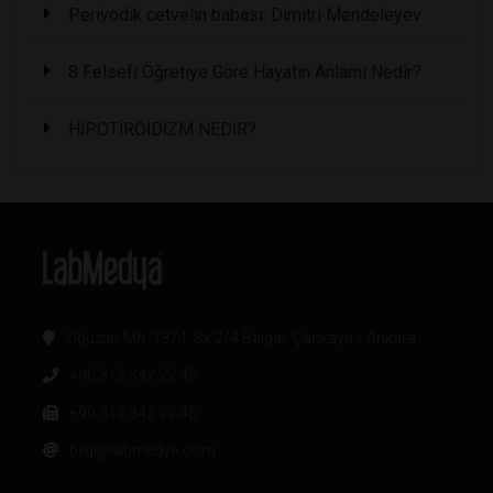
Periyodik cetvelin babası: Dimitri Mendeleyev
8 Felsefi Öğretiye Göre Hayatın Anlamı Nedir?
HİPOTİROİDİZM NEDİR?
Oğuzlar Mh. 1374. Sk 2/4 Balgat, Çankaya / Ankara
+90 312 342 22 45
+90 312 342 22 46
bilgi@labmedya.com