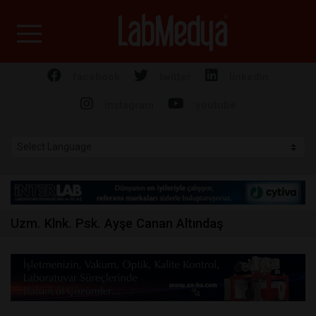
Labmedya - Laboratuv
facebook
twitter
linkedin
instagram
youtube
Uzm. Klnk. Psk. Ayşe Canan Altındaş