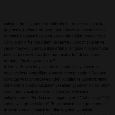
çalışırız. Ama içimizde derinlerden bir ses, kırmızı ışıkta
geçmenin, girilmez bölgeye girmenin ve yasaların tersine
gitmenin hazzının başka bir yerde olmadığını fısıldar bize.
Sanki o zihin fısıltısı Adem ile Havva’yı yoldan çıkaran ve
yasak meyveyi yemeye ikna eden yılan gibidir. Koynumuza
sokulur bazen ve bizi ikilemde bırakır, kendi kendimize
sordurur: “Acaba yapsam mı?”
Adem ve Havva bir yana, biz insanoğlunun yaşamımız
boyunca içselleştirdiğimiz yasaklar çeşit çeşittir. Devletin
koyduğu yasalar çerçevesindeki kurallar ve yasaklar, anne-
babalarımızın bize küçükken yasakladığı şeyler, bir de bizim
kendimize yasakladıklarımız veya yasaklamaya
çalıştıklarımız. “Bir daha asla sigara içme!” “Daha az ye!” “O
kadına yan gözle bakma!” “Başkasının malına göz koyma!”
Ama en zoru da insanın kendine koyduğu yasakları