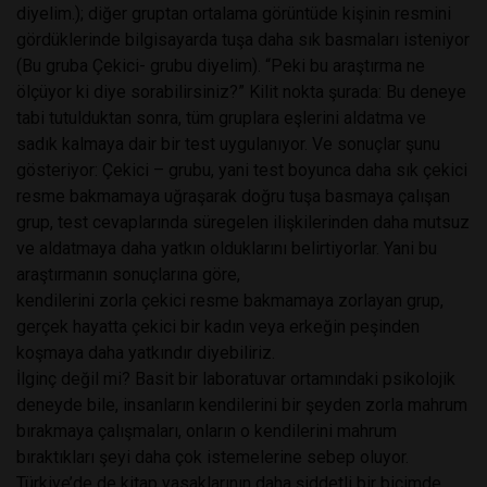
diyelim.); diğer gruptan ortalama görüntüde kişinin resmini
gördüklerinde bilgisayarda tuşa daha sık basmaları isteniyor
(Bu gruba Çekici- grubu diyelim). “Peki bu araştırma ne
ölçüyor ki diye sorabilirsiniz?” Kilit nokta şurada: Bu deneye
tabi tutulduktan sonra, tüm gruplara eşlerini aldatma ve
sadık kalmaya dair bir test uygulanıyor. Ve sonuçlar şunu
gösteriyor: Çekici – grubu, yani test boyunca daha sık çekici
resme bakmamaya uğraşarak doğru tuşa basmaya çalışan
grup, test cevaplarında süregelen ilişkilerinden daha mutsuz
ve aldatmaya daha yatkın olduklarını belirtiyorlar. Yani bu
araştırmanın sonuçlarına göre,
kendilerini zorla çekici resme bakmamaya zorlayan grup,
gerçek hayatta çekici bir kadın veya erkeğin peşinden
koşmaya daha yatkındır diyebiliriz.
İlginç değil mi? Basit bir laboratuvar ortamındaki psikolojik
deneyde bile, insanların kendilerini bir şeyden zorla mahrum
bırakmaya çalışmaları, onların o kendilerini mahrum
bıraktıkları şeyi daha çok istemelerine sebep oluyor.
Türkiye’de de kitap yasaklarının daha şiddetli bir biçimde