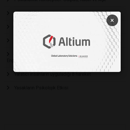
8 Felsefi Öğretiye Göre Hayatın Anlamı Nedir?
×
İlginç psikanalitik bilgiler
Çocuklar neden daha mutludur?
Hayatımızda Vazgeçemediklerimiz Bizi Nasıl
Engelliyor?
Yaratıcı insanların uyguladığı 8 hareket
Yasakların Psikolojik Etkisi