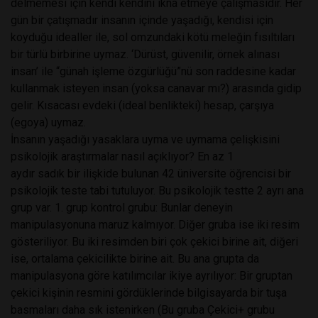
delmemesi için kendi kendini ikna etmeye çalışmasıdır. Her
gün bir çatışmadır insanın içinde yaşadığı, kendisi için
koyduğu idealler ile, sol omzundaki kötü meleğin fısıltıları
bir türlü birbirine uymaz. ‘Dürüst, güvenilir, örnek alınası
insan’ ile “günah işleme özgürlüğü”nü son raddesine kadar
kullanmak isteyen insan (yoksa canavar mı?) arasında gidip
gelir. Kısacası evdeki (ideal benlikteki) hesap, çarşıya
(egoya) uymaz.
İnsanın yaşadığı yasaklara uyma ve uymama çelişkisini
psikolojik araştırmalar nasıl açıklıyor? En az 1
aydır sadık bir ilişkide bulunan 42 üniversite öğrencisi bir
psikolojik teste tabi tutuluyor. Bu psikolojik testte 2 ayrı ana
grup var. 1. grup kontrol grubu: Bunlar deneyin
manipulasyonuna maruz kalmıyor. Diğer gruba ise iki resim
gösteriliyor. Bu iki resimden biri çok çekici birine ait, diğeri
ise, ortalama çekicilikte birine ait. Bu ana grupta da
manipulasyona göre katılımcılar ikiye ayrılıyor: Bir gruptan
çekici kişinin resmini gördüklerinde bilgisayarda bir tuşa
basmaları daha sık istenirken (Bu gruba Çekici+ grubu