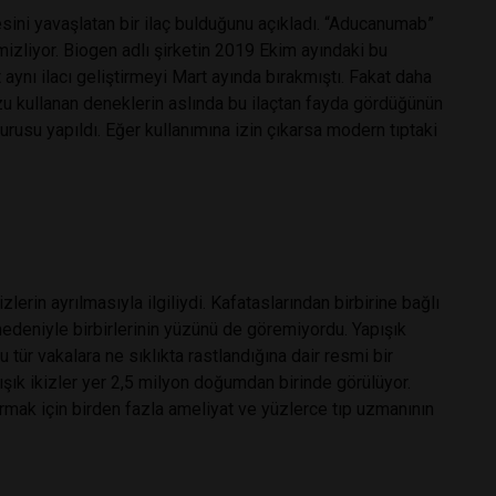
mesini yavaşlatan bir ilaç bulduğunu açıkladı. “Aducanumab”
emizliyor. Biogen adlı şirketin 2019 Ekim ayındaki bu
 aynı ilacı geliştirmeyi Mart ayında bırakmıştı. Fakat daha
zu kullanan deneklerin aslında bu ilaçtan fayda gördüğünün
urusu yapıldı. Eğer kullanımına izin çıkarsa modern tıptaki
zlerin ayrılmasıyla ilgiliydi. Kafataslarından birbirine bağlı
deniyle birbirlerinin yüzünü de göremiyordu. Yapışık
u tür vakalara ne sıklıkta rastlandığına dair resmi bir
ışık ikizler yer 2,5 milyon doğumdan birinde görülüyor.
ırmak için birden fazla ameliyat ve yüzlerce tıp uzmanının