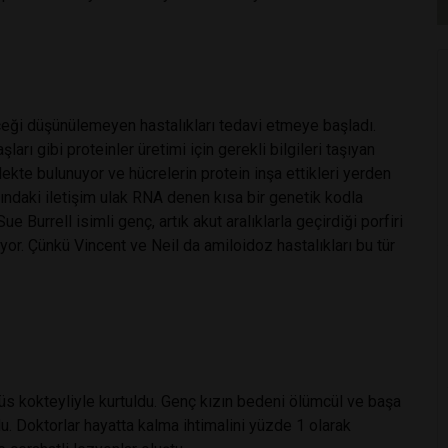
eceği düşünülemeyen hastalıkları tedavi etmeye başladı.
arı gibi proteinler üretimi için gerekli bilgileri taşıyan
dekte bulunuyor ve hücrelerin protein inşa ettikleri yerden
asındaki iletişim ulak RNA denen kısa bir genetik kodla
ue Burrell isimli genç, artık akut aralıklarla geçirdiği porfiri
or. Çünkü Vincent ve Neil da amiloidoz hastalıkları bu tür
rüs kokteyliyle kurtuldu. Genç kızın bedeni ölümcül ve başa
du. Doktorlar hayatta kalma ihtimalini yüzde 1 olarak