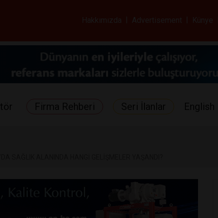
ar ve Sağlık Gazetes
Hakkımızda
|
Advertisement
|
Künye
tör
Firma Rehberi
Seri İlanlar
English 
’DA SAĞLIK ALANINDA HANGİ GELİŞMELER YAŞANDI?