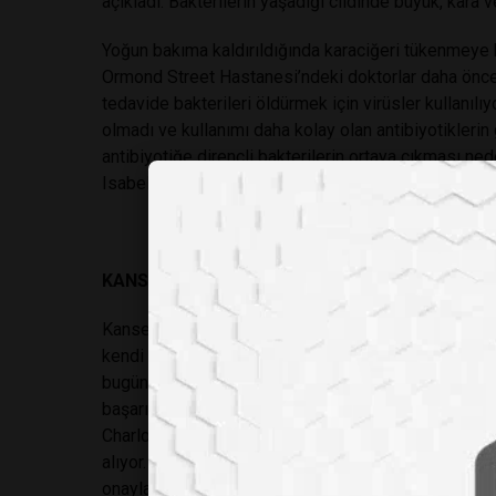
açıkladı. Bakterilerin yaşadığı cildinde büyük, kara v
Yoğun bakıma kaldırıldığında karaciğeri tükenmeye b
Ormond Street Hastanesi’ndeki doktorlar daha önce
tedavide bakterileri öldürmek için virüsler kullanılı
olmadı ve kullanımı daha kolay olan antibiyotiklerin
antibiyotiğe dirençli bakterilerin ortaya çıkması ne
Isabella’nın hayatını kurtaran bu yöntem, gelecekte 
KANSERE YENİ BİR YAKLAŞIM
Kanser immünoterapisi de bu yıl yeni bir döneme gi
kendi bağışıklık sistemini kullanıyor. 10 yıl önce
bugün artık yarısı iyileşiyor. Daha önceleri ileri s
başarıyordu. Çoğu aylar içinde ölüyordu. Bu sayede 
Charlotte Stevenson kanser tedavisinde “devrim yarat
alıyor. Bu ilaçlar bedenin neresinde olursa olsun, yal
onaylanan ilk ilaç ve genetik bozuklukları tespit et