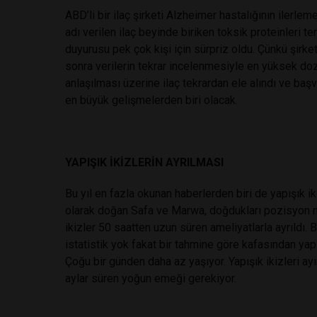
ABD’li bir ilaç şirketi Alzheimer hastalığının ilerle
adı verilen ilaç beyinde biriken toksik proteinleri t
duyurusu pek çok kişi için sürpriz oldu. Çünkü şirket
sonra verilerin tekrar incelenmesiyle en yüksek do
anlaşılması üzerine ilaç tekrardan ele alındı ve başv
en büyük gelişmelerden biri olacak.
YAPIŞIK İKİZLERİN AYRILMASI
Bu yıl en fazla okunan haberlerden biri de yapışık iki
olarak doğan Safa ve Marwa, doğdukları pozisyon ne
ikizler 50 saatten uzun süren ameliyatlarla ayrıldı. B
istatistik yok fakat bir tahmine göre kafasından yap
Çoğu bir günden daha az yaşıyor. Yapışık ikizleri ay
aylar süren yoğun emeği gerekiyor.