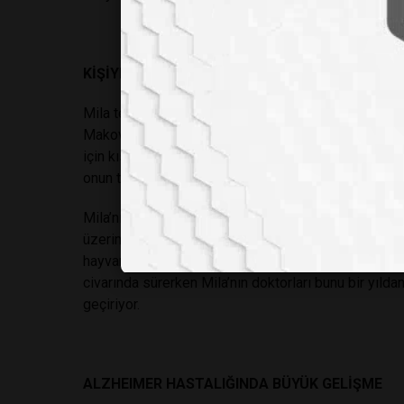
KİŞİYE ÖZEL HAZIRLANAN İLAÇLAR
Mila tedavi edilemeyen bir Batten hastasıydı, ta ki d
Makovec’in doktorları önceden imkânsız görülen bir 
için kısa sürede sıfırdan bir ilaç geliştirdi. Ölümcül
onun tüm gen haritasını çıkardı.
Mila’nın genlerindeki farklılıkları inceleyen doktorl
üzerine hastalığı tedavi edebileceğini düşündükleri b
hayvanlarda denenen ilaç ABD Gıda ve İlaç Dairesi’nd
civarında sürerken Mila’nın doktorları bunu bir yıld
geçiriyor.
ALZHEIMER HASTALIĞINDA BÜYÜK GELİŞME