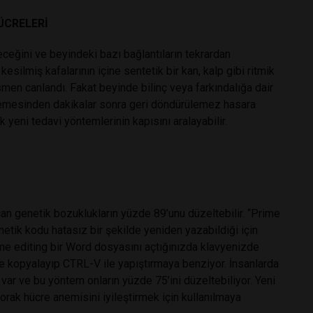
ÜCRELERİ
eceğini ve beyindeki bazı bağlantıların tekrardan
kesilmiş kafalarının içine sentetik bir kan, kalp gibi ritmik
men canlandı. Fakat beyinde bilinç veya farkındalığa dair
tmemesinden dakikalar sonra geri döndürülemez hasara
ik yeni tedavi yöntemlerinin kapısını aralayabilir.
an genetik bozuklukların yüzde 89’unu düzeltebilir. “Prime
etik kodu hatasız bir şekilde yeniden yazabildiği için
ime editing bir Word dosyasını açtığınızda klavyenizde
le kopyalayıp CTRL-V ile yapıştırmaya benziyor. İnsanlarda
 var ve bu yöntem onların yüzde 75’ini düzeltebiliyor. Yeni
orak hücre anemisini iyileştirmek için kullanılmaya