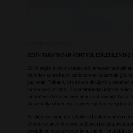
20 OCAK 2020, PAZARTESI
BEYİN TARAFINDAN KONTROL EDİLEBİLEN DIŞ 
2019 sağlık alanında tedavi edilemeyen hastalıkların
ölümden sonra beyni canlı tutmayı başarmak gibi b
yaşındaki Thibault, iki yıl önce düşüp felç olduktan 
hissediyorum” dedi. Beyni tarafından kontrol edilen
laboratuvarda kullanılıyor ama araştırmacılar bu ve be
olarak kullanabileceği seviyeye gelebileceği konus
Bir diğer gelişme ise felçlilerin bedenlerindeki nöro
ellerini kullanabilmelerini sağlayan buluştu. Avustra
yiyebiliyor, makyaj yapabiliyor, anahtar çevirebiliyor,