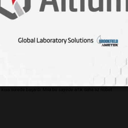
oktorlar ona özel bir ilaç geliştirene kadar. Mila
şeyi başardı: Ölümcül bir beyin hastalığına sahip bu kız
 ve tedavisi olmayan Batten hastası olan Mila’nın doktorları
ar, hastalığına yol açan genetik mutasyonu buldu. Bunun
ir ilaç üzerinde çalışmaya başladılar. Mila’nın hücreleri ve
en onay aldı. Normalde bir ilacın geliştirilmesi 10 yıl
an kısa sürede başardı. Mila bu sayede artık daha az nöbet