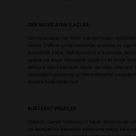
GEN BASKILAYAN İLAÇLAR
Gen baskılayan ilaç türleri eskiden tedavi edilebil
Genler DNA’nın içinde hormonlar, enzimler ve yapı taşl
kısımlardır. Fakat DNA hücrelerin iç kısmında, çekir
uzakta yer alıyor. Hücrelerin içinde bu iki bölge ar
çalışıyor. Gen baskılayan ilaçlar ise ulağı öldürüyor. S
hastalığının getireceği acıdan korkmadan yaşayabiliy
ilaçlarla baskılanabiliyor.
KURTARICI VİRÜSLER
Isabelle Carnell Holdaway’in hayatı deneysel bir vi
çıkılamayan bir bakterinin saldırısına maruz kalıyor