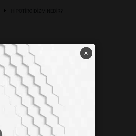
HİPOTİROİDİZM NEDİR?
×