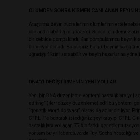
ÖLÜMDEN SONRA KISMEN CANLANAN BEYİN H
Araştırma beyin hücrelerinin ölümlerinin ertelenebil
canlandırılabildiğini gösterdi. Bunun için domuzların 
bir şekilde pompalandı. Kan pompalanınca beyin kıs
bir sinyal olmadı. Bu sürpriz bulgu, beynin kan gi
uğradığı fikrini sarsabilir ve beyin hasarlarına yönel
DNA’YI DEĞİŞTİRMENİN YENİ YOLLARI
Yeni bir DNA düzenleme yöntemi hastalıklara yol aç
editing” (ileri düzey düzenleme) adlı bu yöntem, gen
“genetik Word dosyası” olarak da adlandırılıyor. Pr
CTRL-F’e basarak istediğiniz şeyi arayıp, CTRL-C i
hastalıklara yol açan 75 bin farklı genetik mutasyon
yöntem bu yıl laboratuvarda Tay-Sachs hastalığı ve 