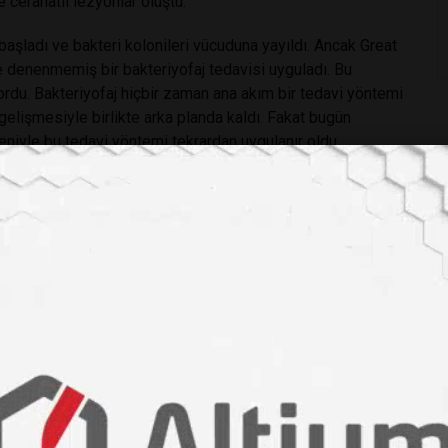
e cerahatli lezyonlar oluştu.
aşladı ve bakteri kolonileri vücuduna yayıldı. Ancak Great
 denenmemiş bir bakteriyofaj tedavisi uyguladı. Bu
yordu. Bakteriyofaj hiçbir zaman ana akım bir tedavi yöntemi
 gelişmesiyle birlikte arka planda kaldı. Fakat bugün
deniyle bu tedavi yöntemi tekrardan uygulanır oldu.
daha fazla kişinin de yaşama tutunmasını sağlayabilir.
rdi. Artık doktorlar kanserle mücadele etmek için hastanın
 tedavisi mümkün olmadığı düşünülen melanom hastalarının
eviye melanomların yalnızca 20 hastadan 1’i beş yıl yaşamayı
kansere yeni bir yaklaşım geldi. Yedi yaşındaki Belfastlı
an” yeni bir ilaç türünü ilk kullanan hastalar arasında yer
nızca tümörleri hedef alıyor. larotrectinib, Avrupa’da
me özelliğine sahip.