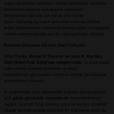
organ nakillerinde reddetme riskinin azaltılması, otoimmün
hastalıkların tedavisi ve bağışıklık sisteminin
dengelemesi gibi pek çok alanda yeni kapılar
açıyor. Uzmanlar, bu keşfin gelecekte kişiselleştirilmiş
tedavi yaklaşımlarının merkezine yerleşeceğini ve bağışıklık
sistemi araştırmalarında yeni bir çağ başlattığını söylüyor.
Kuantum Dünyasını Görünür Kılan Fizikçiler
John Clarke, Michel H. Devoret ve John M. Martinis,
2025 Nobel Fizik Ödülü’nün sahipleri oldu.
Üç bilim insanı,
makroskobik kuantum tünelleme ve enerji
kuantalanması gibi kuantum etkilerini elektrik devrelerinde
gözlemlemeyi başardı.
Bu araştırmalar, atom düzeyindeki kuantum davranışlarının
artık
gözle görülebilir sistemlerde
incelenebilmesini
sağladı. Kuantum fiziği böylece soyut bir kavram olmaktan
çıkarak laboratuvarlarda ölçülebilir bir olgu haline geldi. Bu