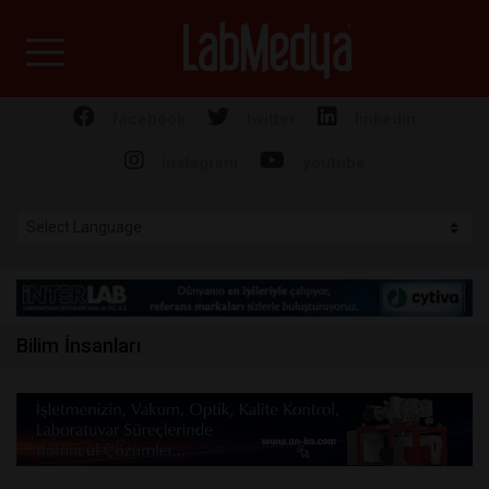
Labmedya - Laboratuv
facebook
twitter
linkedin
instagram
youtube
Bilim İnsanları