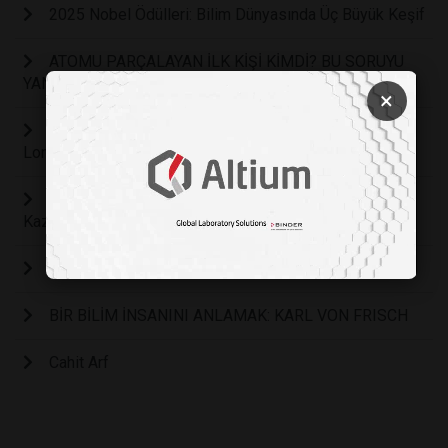
2025 Nobel Ödülleri: Bilim Dünyasında Üç Büyük Keşif
ATOMU PARÇALAYAN İLK KİŞİ KİMDİ? BU SORUYU
YANITLAMAK NEDEN ZOR?
×
Türk bilim insanı Özden Baltekin, İngiltere'de prestijli
Longitude Ödülü'nü kazanan ekipte yer aldı.
Türk Fizikçi Furkan Öztürk, Harvard'da Prestijli Ödül
Kazandı!
Türk Bilim Dünyasının Öncüleri: FAZIL KÜÇÜK
BİR BİLİM İNSANINI ANLAMAK: KARL VON FRISCH
Cahit Arf