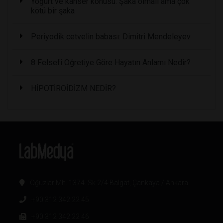
Yoğurt ve kanser konusu: Şaka olmalı ama çok
kötü bir şaka
Periyodik cetvelin babası: Dimitri Mendeleyev
8 Felsefi Öğretiye Göre Hayatın Anlamı Nedir?
HİPOTİROİDİZM NEDİR?
Oğuzlar Mh. 1374. Sk 2/4 Balgat, Çankaya / Ankara
+90 312 342 22 45
+90 312 342 22 46