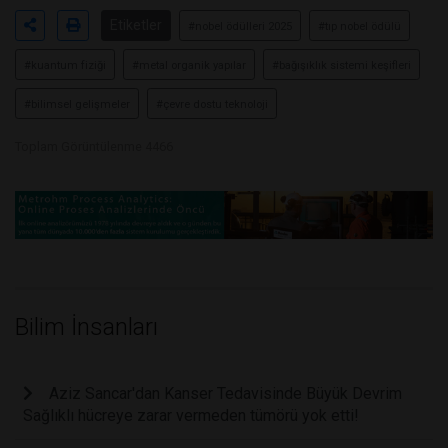
Etiketler
#nobel ödülleri 2025
#tıp nobel ödülü
#kuantum fiziği
#metal organik yapılar
#bağışıklık sistemi keşifleri
#bilimsel gelişmeler
#çevre dostu teknoloji
Toplam Görüntülenme 4466
Bilim İnsanları
Aziz Sancar'dan Kanser Tedavisinde Büyük Devrim
Sağlıklı hücreye zarar vermeden tümörü yok etti!