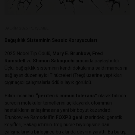
09 EKIM 2025, PERŞEMBE
Bağışıklık Sisteminin Sessiz Koruyucuları
2025 Nobel Tıp Ödülü,
Mary E. Brunkow, Fred
Ramsdell
ve
Shimon Sakaguchi
arasında paylaştırıldı.
Üçlü, bağışıklık sisteminin kendi dokularına saldırmamasını
sağlayan düzenleyici T hücreleri (Treg) üzerine yaptıkları
çığır açıcı çalışmalarla ödüle layık görüldü.
Bilim insanları,
“periferik immün tolerans”
olarak bilinen
sürecin moleküler temellerini açıklayarak otoimmün
hastalıkların anlaşılmasına yeni bir boyut kazandırdı.
Brunkow ve Ramsdell’in
FOXP3 geni
üzerindeki genetik
keşifleri, Sakaguchi’nin Treg hücre biyolojisine dair
çalışmalarıyla birleşince bu alanda devrim yarattı. Bu buluş,