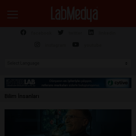
Labmedya - Laboratuv
facebook
twitter
linkedin
instagram
youtube
Bilim İnsanları