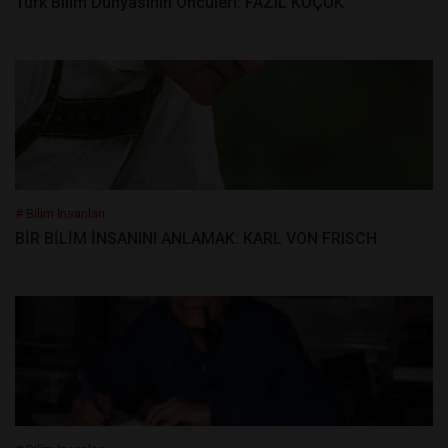
Türk Bilim Dünyasının Öncüleri: FAZIL KÜÇÜK
# Bilim İnsanları
BİR BİLİM İNSANINI ANLAMAK: KARL VON FRISCH