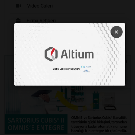
Video Galeri
Firma Rehberi
×
Seri İlanlar