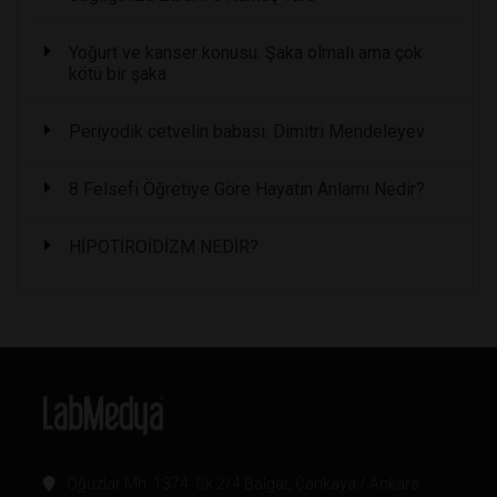
Yoğurt ve kanser konusu: Şaka olmalı ama çok
kötü bir şaka
Periyodik cetvelin babası: Dimitri Mendeleyev
8 Felsefi Öğretiye Göre Hayatın Anlamı Nedir?
HİPOTİROİDİZM NEDİR?
Oğuzlar Mh. 1374. Sk 2/4 Balgat, Çankaya / Ankara