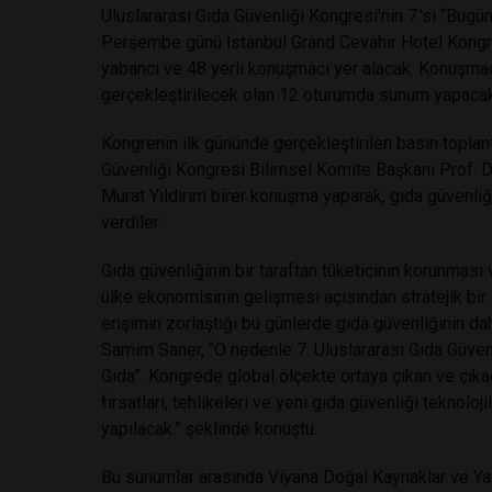
Uluslararası Gıda Güvenliği Kongresi'nin 7.'si “Bu
Perşembe günü İstanbul Grand Cevahir Hotel Kongr
yabancı ve 48 yerli konuşmacı yer alacak. Konuşmacı
gerçekleştirilecek olan 12 oturumda sunum yapacak
Kongrenin ilk gününde gerçekleştirilen basın topla
Güvenliği Kongresi Bilimsel Komite Başkanı Prof. D
Murat Yıldırım birer konuşma yaparak, gıda güvenliği
verdiler.
Gıda güvenliğinin bir taraftan tüketicinin korunması v
ülke ekonomisinin gelişmesi açısından stratejik bi
erişimin zorlaştığı bu günlerde gıda güvenliğinin 
Samim Saner, “O nedenle 7. Uluslararası Gıda Güven
Gıda”. Kongrede global ölçekte ortaya çıkan ve çıkac
fırsatları, tehlikeleri ve yeni gıda güvenliği tekno
yapılacak.” şeklinde konuştu.
Bu sunumlar arasında Viyana Doğal Kaynaklar ve Ya