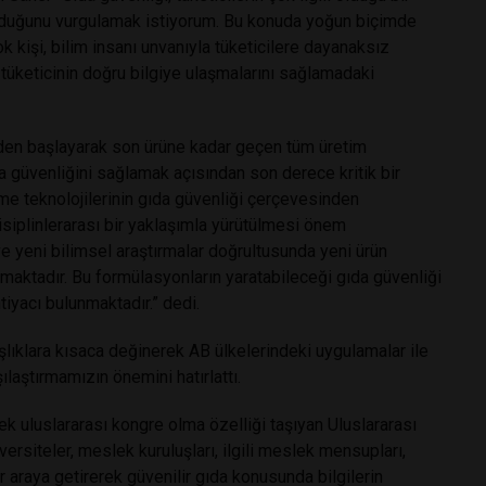
 olduğunu vurgulamak istiyorum. Bu konuda yoğun biçimde
k kişi, bilim insanı unvanıyla tüketicilere dayanaksız
 tüketicinin doğru bilgiye ulaşmalarını sağlamadaki
den başlayarak son ürüne kadar geçen tüm üretim
da güvenliğini sağlamak açısından son derece kritik bir
me teknolojilerinin gıda güvenliği çerçevesinden
isiplinlerarası bir yaklaşımla yürütülmesi önem
 ve yeni bilimsel araştırmalar doğrultusunda yeni ürün
lmaktadır. Bu formülasyonların yaratabileceği gıda güvenliği
tiyacı bulunmaktadır.” dedi.
şlıklara kısaca değinerek AB ülkelerindeki uygulamalar ile
laştırmamızın önemini hatırlattı.
k uluslararası kongre olma özelliği taşıyan Uluslararası
ersiteler, meslek kuruluşları, ilgili meslek mensupları,
ir araya getirerek güvenilir gıda konusunda bilgilerin