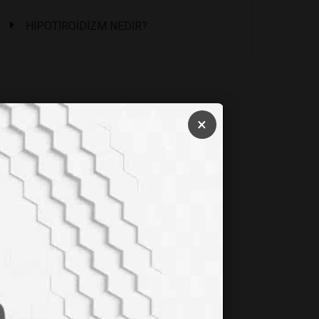
HİPOTİROİDİZM NEDİR?
×