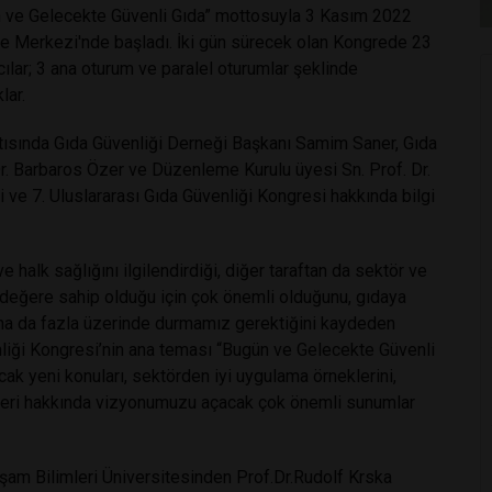
gün ve Gelecekte Güvenli Gıda” mottosuyla 3 Kasım 2022
e Merkezi'nde başladı. İki gün sürecek olan Kongrede 23
lar; 3 ana oturum ve paralel oturumlar şeklinde
lar.
ntısında Gıda Güvenliği Derneği Başkanı Samim Saner, Gıda
r. Barbaros Özer ve Düzenleme Kurulu üyesi Sn. Prof. Dr.
 ve 7. Uluslararası Gıda Güvenliği Kongresi hakkında bilgi
e halk sağlığını ilgilendirdiği, diğer taraftan da sektör ve
r değere sahip olduğu için çok önemli olduğunu, gıdaya
daha da fazla üzerinde durmamız gerektiğini kaydeden
liği Kongresi’nin ana teması “Bugün ve Gelecekte Güvenli
ak yeni konuları, sektörden iyi uygulama örneklerini,
lojileri hakkında vizyonumuzu açacak çok önemli sunumlar
şam Bilimleri Üniversitesinden Prof.Dr.Rudolf Krska