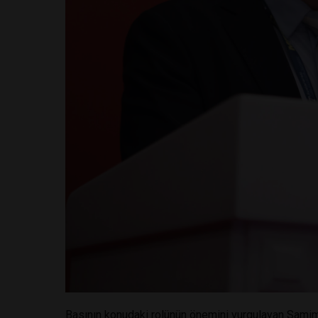
Basının konudaki rolünün önemini vurgulayan Samim Sa