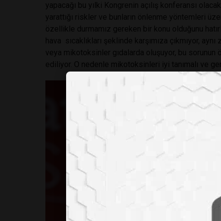
yapacağı bu yılki Kongrenin açılış konferansı olacak.
yarattığı riskler ve bunların önlenme yöntemleri üz
özellikle durmamız gereken bir konu olduğunu hatırl
hava sıcaklıkları şeklinde karşımıza çıkmıyor, aynı 
veya mikotoksinler gıdalarda oluşuyor, bu sorunun 
ediliyor. O nedenle mikotoksinleri iyi tanımalı ve ge