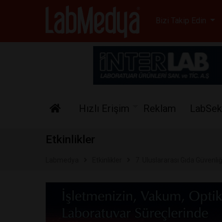
Labmedya - Laboratuv
Bizi Takip Edin
Hızlı Erişim
Reklam
LabSek
Etkinlikler
Labmedya
Etkinlikler
7. Uluslararası Gıda Güvenliğ