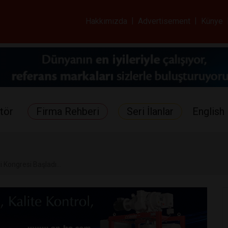
ar ve Sağlık Gazetes
Hakkımızda
|
Advertisement
|
Künye
tör
Firma Rehberi
Seri İlanlar
English 
i Kongresi Başladı...