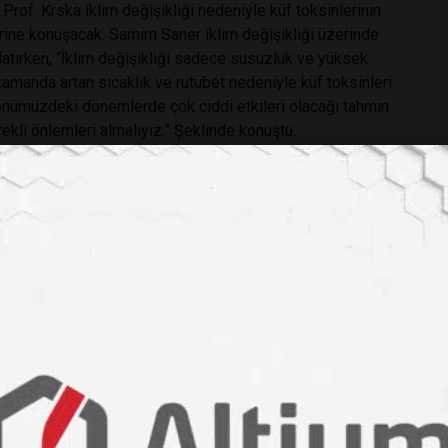
Prof. Krska iklim değişikliği nedeniyle küf toksinlerinin
erine konuşacak. Samim Saner iklim değişikliği üzerinde
atırken, “İklim değişikliği sadece susuzluk ve yüksek
zamanda artan sıcaklık ve rutubet nedeniyle küf toksinleri
önümüzdeki dönemlerde çok ciddi etkileri olacağı tahmin
rekli önlemleri almalıyız.” Şeklinde konuştu.