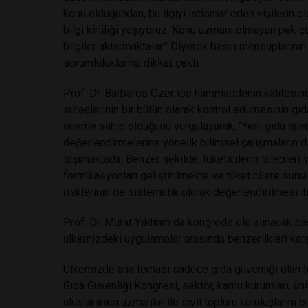
konu olduğundan, bu ilgiyi istismar eden kişilerin
bilgi kirliliği yaşıyoruz. Konu uzmanı olmayan pek ço
bilgiler aktarmaktalar.” Diyerek basın mensuplarının
sorumluluklarına dikkat çekti.
Prof. Dr. Barbaros Özer ise hammaddenin kalitesin
süreçlerinin bir bütün olarak kontrol edilmesinin gı
öneme sahip olduğunu vurgulayarak, “Yeni gıda işle
değerlendirmelerine yönelik bilimsel çalışmaların d
taşımaktadır. Benzer şekilde; tüketicilerin talepleri
formülasyonları geliştirilmekte ve tüketicilere sunu
risklerinin de sistematik olarak değerlendirilmesi ih
Prof. Dr. Murat Yıldırım da kongrede ele alınacak ba
ülkemizdeki uygulamalar arasında benzerlikleri karşı
Ülkemizde ana teması sadece gıda güvenliği olan te
Gıda Güvenliği Kongresi, sektör, kamu kurumları, üniv
uluslararası uzmanlar ile sivil toplum kuruluşlarını b