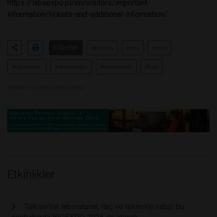
https://labsexpo.pl/en/visitors/important-
information/tickets-and-additional-information/
Etiketler
#polonya
#labs
#expo
#laboratuvar
#ekipmanları
#teknolojileri
#fuar
Toplam Görüntülenme 4164
Etkinlikler
Türkiye'nin laboratuvar, ilaç ve teknoloji nabzı bu