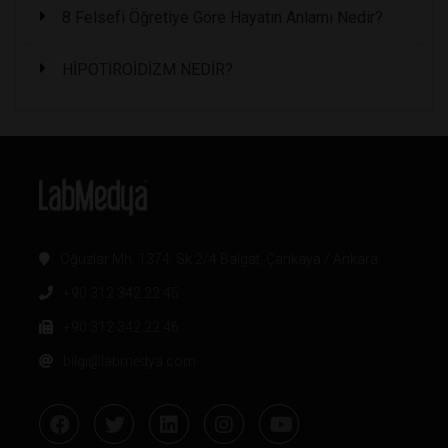
8 Felsefi Öğretiye Göre Hayatın Anlamı Nedir?
HİPOTİROİDİZM NEDİR?
Oğuzlar Mh. 1374. Sk 2/4 Balgat, Çankaya / Ankara
+90 312 342 22 45
+90 312 342 22 46
bilgi@labmedya.com