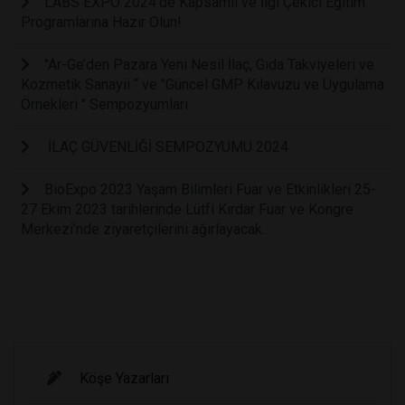
LABS EXPO 2024’de Kapsamlı ve İlgi Çekici Eğitim
Programlarına Hazır Olun!
"Ar-Ge’den Pazara Yeni Nesil İlaç, Gıda Takviyeleri ve
Kozmetik Sanayii “ ve "Güncel GMP Kılavuzu ve Uygulama
Örnekleri " Sempozyumları
İLAÇ GÜVENLİĞİ SEMPOZYUMU 2024
BioExpo 2023 Yaşam Bilimleri Fuar ve Etkinlikleri 25-
27 Ekim 2023 tarihlerinde Lütfi Kırdar Fuar ve Kongre
Merkezi’nde ziyaretçilerini ağırlayacak..
Köşe Yazarları