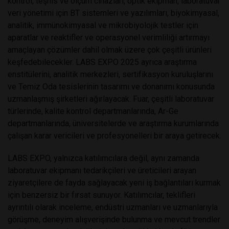
kontrol, teşhis ve ölçüm cihazları, optik ekipman, laboratuvar
veri yönetimi için BT sistemleri ve yazılımları, biyokimyasal,
analitik, immünokimyasal ve mikrobiyolojik testler için
aparatlar ve reaktifler ve operasyonel verimliliği artırmayı
amaçlayan çözümler dahil olmak üzere çok çeşitli ürünleri
keşfedebilecekler. LABS EXPO 2025 ayrıca araştırma
enstitülerini, analitik merkezleri, sertifikasyon kuruluşlarını
ve Temiz Oda tesislerinin tasarımı ve donanımı konusunda
uzmanlaşmış şirketleri ağırlayacak. Fuar, çeşitli laboratuvar
türlerinde, kalite kontrol departmanlarında, Ar-Ge
departmanlarında, üniversitelerde ve araştırma kurumlarında
çalışan karar vericileri ve profesyonelleri bir araya getirecek.
LABS EXPO, yalnızca katılımcılara değil, aynı zamanda
laboratuvar ekipmanı tedarikçileri ve üreticileri arayan
ziyaretçilere de fayda sağlayacak yeni iş bağlantıları kurmak
için benzersiz bir fırsat sunuyor. Katılımcılar, teklifleri
ayrıntılı olarak inceleme, endüstri uzmanları ve uzmanlarıyla
görüşme, deneyim alışverişinde bulunma ve mevcut trendler