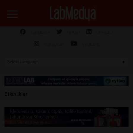
Labmedya - Laboratuv
facebook
twitter
linkedin
instagram
youtube
Etkinlikler