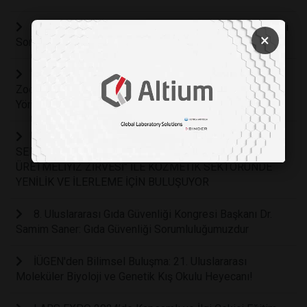
8.Uluslararası Gıda Güvenliği Kongresi “Gıda Güvenliği
×
Sorumluluğumuzdur” sloganı ile başladı
8. Gıda Güvenliği Kongresi”nde Gıda Kaynaklı
Zoonotik Bakteriler ve Antibiyotik Direnci Konuları Her
Yönüyle Ele Alınacak
“NE ÜRETMELİYİZ ZİRVESİ" KOZMETİK
SEKTÖRÜNDE GELECEĞE YÖN VERİYOR KÜAD, "NE
ÜRETMELİYİZ ZİRVESİ" İLE KOZMETİK SEKTÖRÜNDE
YENİLİK VE İLERLEME İÇİN BULUŞUYOR
8. Uluslararası Gıda Güvenliği Kongresi Başkanı Dr.
Samim Saner: Gıda Güvenliği Sorumluluğumuzdur
İÜGEN'den Bilimsel Buluşma: 21. Uluslararası
Moleküler Biyoloji ve Genetik Kış Okulu Heyecanı!