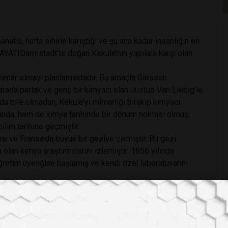
anatla, hatta sihirle karıştığı ve şu ana kadar insanlığın en
r.HAYATIDarmstadt’te doğan Kekule’nin yapılara karşı olan
 mimar olmayı planlamaktadır. Bu amaçla Giessen
 arada parlak ve genç bir kimyacı olan Justus Van Liebig’le
nda bile olmadan, Kekule’yi mimarlığı bırakıp kimyacı
ında, hem de kimya tarihinde bir dönüm noktası olmuş,
ilim tarihine geçmiştir.
re ve Fransa’da büyük bir geziye çıkmıştır. Bu gezi
 olan kimya araştırmalarını izlemiştir. 1856 yılında
etim üyeliğine başlamış ve kendi özel laboratuvarını
ığı görüşmeler sırasında, atomların değerlik kavramıyla
l elementi olan karbon kimyası üzerinde çalışmaya
i açıklayan tarihi makalesini yayınlamış ve kimyada bir