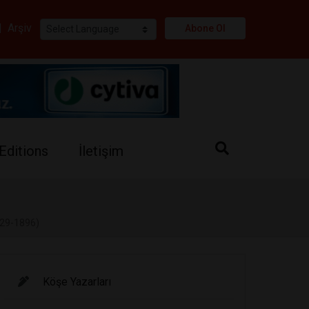
i
|
Arşiv
Abone Ol
Editions
İletişim
829-1896)
Köşe Yazarları