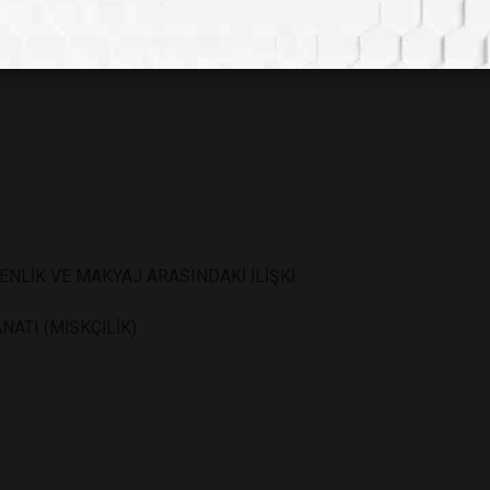
NLİK VE MAKYAJ ARASINDAKİ İLİŞKİ
TI (MİSKÇİLİK)