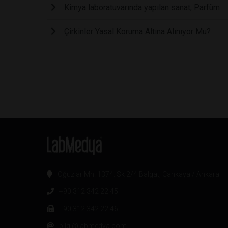
Kimya laboratuvarında yapılan sanat; Parfüm
Çirkinler Yasal Koruma Altına Alınıyor Mu?
Oğuzlar Mh. 1374. Sk 2/4 Balgat, Çankaya / Ankara
+90 312 342 22 45
+90 312 342 22 46
bilgi@labmedya.com