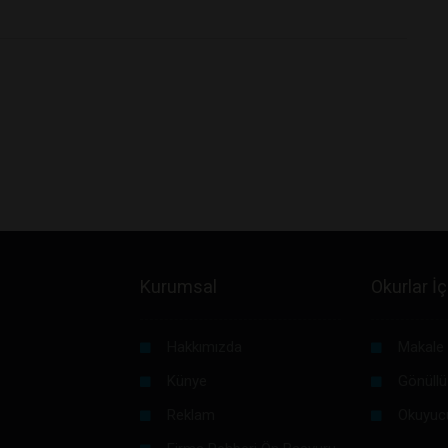
Kurumsal
Okurlar İç
Hakkımızda
Makale 
Künye
Gönüllü
Reklam
Okuyuc