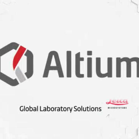
ebiliyordu. Daha önemlisi, Kekule, dört karbon bağından
öylece bu atomlardan uzun zincirli bileşikler
Yapıları” dünyanın her yanındaki kimyacılarca
pılmasına karşın önemli bir sorun çözümsüz kalmıştı.
arı şaşırtıyordu. Benzenin sentetik boya yapımında önemli
esini gerektiriyordu. Kimyacılar benzenin kapalı
i atomun nasıl bağlandığını bulamıyorlardı. Bu sorun bugün
vuşmuş ve yapı büyük bir sezgi gücüyle yine Kekule
#rüyalar
#kimyager
#friedrich
#kekule
#1829 1896