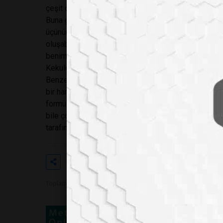
çeşit devrim yapmıştır.”
Buna göre bir karbon atomu dört başka atomla bileş
üçünün yine karbon atomlarıyla bağlanabileceğini, b
oluşabileceğini göstermiştir.Çok geçmeden “Kekule 
benimsenmiştir.
Kekule yapıları yardımıyla çok büyük ilerlemeler ya
Benzen adlı hidrokarbon bileşiğinin yapısı kimyacıl
bir ham madde oluşu sorunun bir an önce çözümlenm
formülünün C6H6 olduğunu biliyorlardı ama bu on ik
bile çok büyüleyici bulunan bir rüya ile çözüme ka
tarafından aydınlatılmıştır.
Etiketler
#bilime
#ilham
#veren
Toplam Görüntülenme 14297