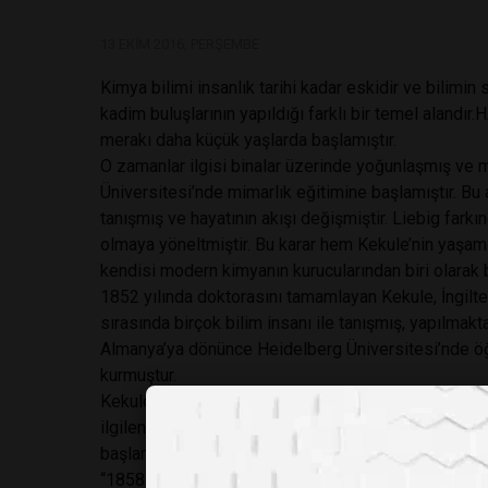
13 EKIM 2016, PERŞEMBE
Kimya bilimi insanlık tarihi kadar eskidir ve bilimin s
kadim buluşlarının yapıldığı farklı bir temel alandı
merakı daha küçük yaşlarda başlamıştır.
O zamanlar ilgisi binalar üzerinde yoğunlaşmış ve
Üniversitesi’nde mimarlık eğitimine başlamıştır. Bu
tanışmış ve hayatının akışı değişmiştir. Liebig farkı
olmaya yöneltmiştir. Bu karar hem Kekule’nin yaşam
kendisi modern kimyanın kurucularından biri olarak b
1852 yılında doktorasını tamamlayan Kekule, İngilte
sırasında birçok bilim insanı ile tanışmış, yapılmakta
Almanya’ya dönünce Heidelberg Üniversitesi’nde öğr
kurmuştur.
Kekule, yolculukları ve diğer bilim adamlarıyla yapt
ilgilenmiş ve sonrasında ise organik kimyanın teme
başlamıştır.
“1858 yılında karbon atomunun dört bağ yapabildiğin