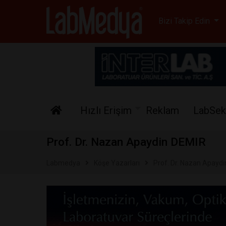
Labmedya - Laboratuv
Bizi Takip Edin
Hızlı Erişim
Reklam
LabSek
Prof. Dr. Nazan Apaydin DEMIR
Labmedya
Köşe Yazarları
Prof. Dr. Nazan Apayd