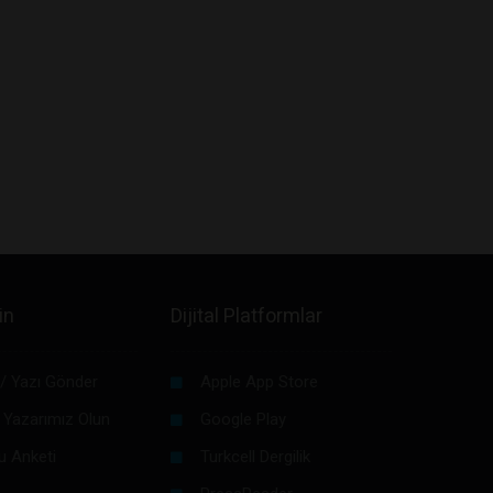
in
Dijital Platformlar
/ Yazı Gönder
Apple App Store
 Yazarımız Olun
Google Play
u Anketi
Turkcell Dergilik