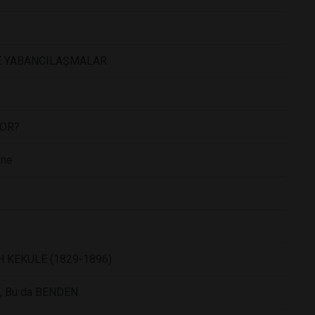
VE YABANCILAŞMALAR
YOR?
üne
İCH KEKULE (1829-1896)
li, Bu da BENDEN