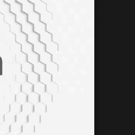
HİPOTİROİDİZM NEDİR?