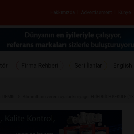
ar ve Sağlık Gazetes
Hakkımızda
|
Advertisement
|
Künye
tör
Firma Rehberi
Seri İlanlar
English 
in DEMIR
Bilime ilham veren rüyalar kimyager FRİEDRİCH KEKULE (1