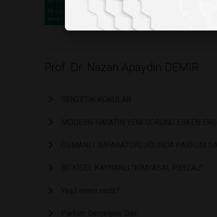
Prof. Dr. Nazan Apaydin DEMIR
SENTETİK KOKULAR
MODERN HAYATIN YENİ SORUNU ERKEN ERGE
OSMANLI İMPARATORLUĞUNDA PARFÜM SANA
BİTKİSEL KAYNAKLI "KİMYASAL PEYZAJ"
Yeşil enerji nedir?
Parfüm Gerçeğine Dair