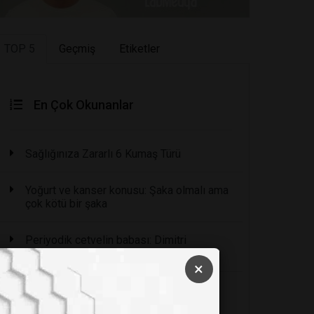
TOP 5
Geçmiş
Etiketler
En Çok Okunanlar
Sağlığınıza Zararlı 6 Kumaş Türü
Yoğurt ve kanser konusu: Şaka olmalı ama
çok kötü bir şaka
Periyodik cetvelin babası: Dimitri
Mendeleyev
×
8 Felsefi Öğretiye Göre Hayatın Anlamı
Nedir?