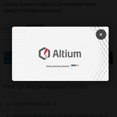
4.Demir, Apaydın, N; Parfüm( Laboratuvarda Yapılan
Sanat),2018 Muğla Üniversitesi
Etiketler
#sentetik
#kokular
×
Toplam Görüntülenme 72804
Prof. Dr. Nazan Apaydin DEMIR
SENTETİK KOKULAR
MODERN HAYATIN YENİ SORUNU ERKEN ERGENLİK