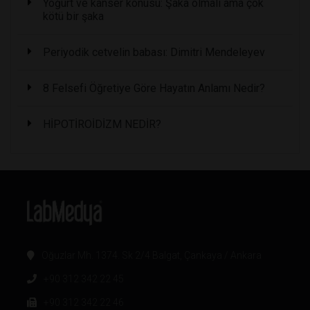
Yoğurt ve kanser konusu: Şaka olmalı ama çok
kötü bir şaka
Periyodik cetvelin babası: Dimitri Mendeleyev
8 Felsefi Öğretiye Göre Hayatın Anlamı Nedir?
HİPOTİROİDİZM NEDİR?
Oğuzlar Mh. 1374. Sk 2/4 Balgat, Çankaya / Ankara
+90 312 342 22 45
+90 312 342 22 46