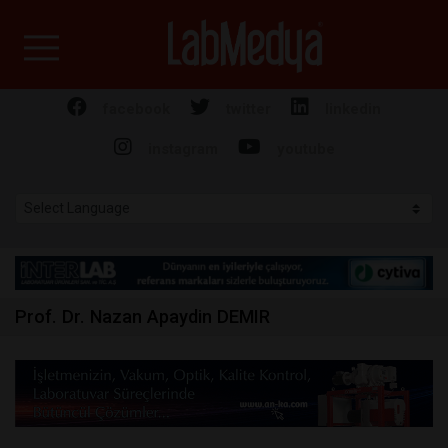
Labmedya - Laboratuv
facebook
twitter
linkedin
instagram
youtube
Prof. Dr. Nazan Apaydin DEMIR