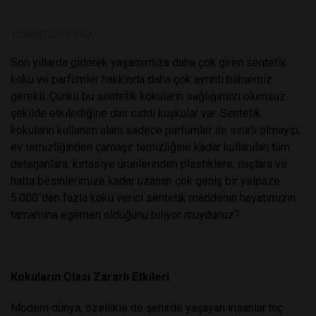
12 MART 2019, SALI
Son yıllarda giderek yaşamımıza daha çok giren sentetik
koku ve parfümler hakkında daha çok ayrıntı bilmemiz
gerekli. Çünkü bu sentetik kokuların sağlığımızı olumsuz
şekilde etkilediğine dair ciddi kuşkular var. Sentetik
kokuların kullanım alanı sadece parfümler ile sınırlı olmayıp;
ev temizliğinden çamaşır temizliğine kadar kullanılan tüm
deterjanlara, kırtasiye ürünlerinden plastiklere, ilaçlara ve
hatta besinlerimize kadar uzanan çok geniş bir yelpaze.
5.000`den fazla koku verici sentetik maddenin hayatımızın
tamamına egemen olduğunu biliyor muydunuz?
Kokuların Olası Zararlı Etkileri
Modern dünya, özellikle de şehirde yaşayan insanlar hiç