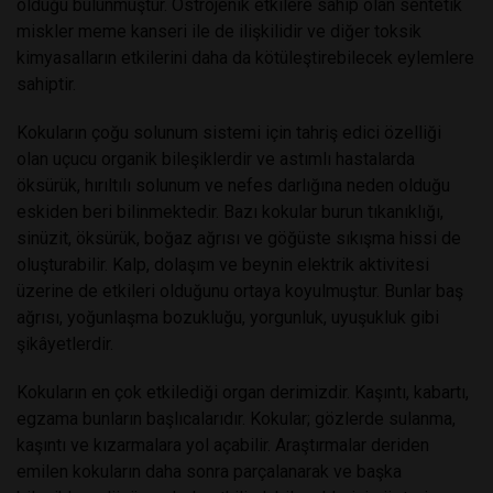
olduğu bulunmuştur. Östrojenik etkilere sahip olan sentetik
miskler meme kanseri ile de ilişkilidir ve diğer toksik
kimyasalların etkilerini daha da kötüleştirebilecek eylemlere
sahiptir.
Kokuların çoğu solunum sistemi için tahriş edici özelliği
olan uçucu organik bileşiklerdir ve astımlı hastalarda
öksürük, hırıltılı solunum ve nefes darlığına neden olduğu
eskiden beri bilinmektedir. Bazı kokular burun tıkanıklığı,
sinüzit, öksürük, boğaz ağrısı ve göğüste sıkışma hissi de
oluşturabilir. Kalp, dolaşım ve beynin elektrik aktivitesi
üzerine de etkileri olduğunu ortaya koyulmuştur. Bunlar baş
ağrısı, yoğunlaşma bozukluğu, yorgunluk, uyuşukluk gibi
şikâyetlerdir.
Kokuların en çok etkilediği organ derimizdir. Kaşıntı, kabartı,
egzama bunların başlıcalarıdır. Kokular; gözlerde sulanma,
kaşıntı ve kızarmalara yol açabilir. Araştırmalar deriden
emilen kokuların daha sonra parçalanarak ve başka