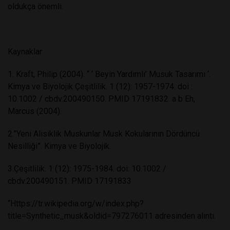
oldukça önemli.
Kaynaklar
1. Kraft, Philip (2004). “ ‘ Beyin Yardımlı’ Musuk Tasarımı ‘.
Kimya ve Biyolojik Çeşitlilik. 1 (12): 1957-1974. doi :
10.1002 / cbdv.200490150. PMID 17191832. a b Eh,
Marcus (2004).
2.”Yeni Alisiklik Muskunlar Musk Kokularının Dördüncü
Nesilliği”. Kimya ve Biyolojik.
3.Çeşitlilik. 1 (12): 1975-1984. doi: 10.1002 /
cbdv.200490151. PMID 17191833
“Https://tr.wikipedia.org/w/index.php?
title=Synthetic_musk&oldid=797276011 adresinden alıntı.