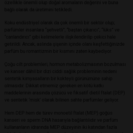
özellikle önemli olup doğal aromaların değerini ve buna
bağlı olarak da üretimini tetikledi.
Koku endüstriyel olarak da çok önemli bir sektör olup;
parfümler insanlara “şehvetli”, “baştan çıkarıcı”, “lüks” ve
“canlandırıcı” gibi kelimelerle ilişkilendirilip çekici hale
getirildi. Ancak, aslında şişenin içinde olanı keşfettiğinizde
parfüm bu romantizmin bir kısmını zaten kaybediyor.
Çoğu cilt problemleri, hormon metabolizmasının bozulması
ve kanser dâhil bir dizi ciddi sağlık probleminin nedeni
sentetik kimyasalların bir kokteyli görünümüne sahip
olmasıdır. Dikkat etmemiz gereken en kötü katkı
maddelerinin arasında çözücü ve fiksatif dietil ftalat (DEP)
ve sentetik ‘misk’ olarak bilinen sahte parfümler geliyor.
Hem DEP hem de türev monoetil ftalat (MEP) göğüs
kanseri ve sperm DNA hasarıyla bağlantılıdır ve parfüm
kullananların idrarında MEP düzeyinin iki katından fazla