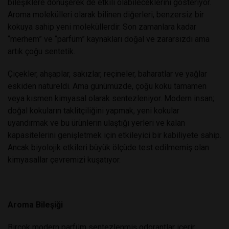
bileşiklere dönüşerek de etkili olabileceklerini gösteriyor.
Aroma molekülleri olarak bilinen diğerleri, benzersiz bir
kokuya sahip yeni moleküllerdir. Son zamanlara kadar
“merhem” ve “parfüm” kaynakları doğal ve zararsızdı ama
artık çoğu sentetik.
Çiçekler, ahşaplar, sakızlar, reçineler, baharatlar ve yağlar
eskiden natureldi. Ama günümüzde, çoğu koku tamamen
veya kısmen kimyasal olarak sentezleniyor. Modern insan;
doğal kokuların taklitçiliğini yapmak, yeni kokular
uyandırmak ve bu ürünlerin ulaştığı yerleri ve kalan
kapasitelerini genişletmek için etkileyici bir kabiliyete sahip.
Ancak biyolojik etkileri büyük ölçüde test edilmemiş olan
kimyasallar çevremizi kuşatıyor.
Aroma Bileşiği
Birçok modern parfüm sentezlenmiş odorantlar içerir.