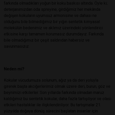
farkında olmadıkları yoğun bir koku baskısı altında. Öyle ki;
deterjanımızdan oda spreyine, girdiğimiz her mekânda
değişen kokuların uyumsuz armonisine ve dahası ne
olduğunu bile bilmediğimiz bir yığın sentetik kimyasal
molekülün bedenimiz ve aklımız üzerindeki yönlendirici
etkisine karşı tamamen korumasız durumdayız. Farkında
bile olmadığımız bir çeşit saldırıdan habersiz ve
savunmasızız.
Neden mi?
Kokular vücudumuza solunum, ağız ya da deri yoluyla
girerek başta akciğerlerimiz olmak üzere deri, burun, göz ve
beynimizi etkilerler. Son yıllarda farkında olmadan maruz
kaldığımız bu sentetik kokular, daha fazla tartışılıyor ve olası
etkileri hastalıklar ile ilişkilendiriliyor. Bu tartışmalar 21.
yüzyılda doğaya dönüş sürecini başlatan insanlar için