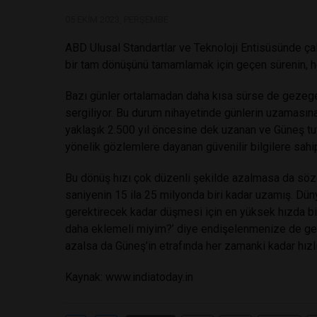
05 EKIM 2023, PERŞEMBE
ABD Ulusal Standartlar ve Teknoloji Entisüsünde çal
bir tam dönüşünü tamamlamak için geçen sürenin, her
Bazı günler ortalamadan daha kısa sürse de gezegen
sergiliyor. Bu durum nihayetinde günlerin uzamasına
yaklaşık 2.500 yıl öncesine dek uzanan ve Güneş t
yönelik gözlemlere dayanan güvenilir bilgilere sahip
Bu dönüş hızı çok düzenli şekilde azalmasa da söz
saniyenin 15 ila 25 milyonda biri kadar uzamış. Dün
gerektirecek kadar düşmesi için en yüksek hızda b
daha eklemeli miyim?’ diye endişelenmenize de ger
azalsa da Güneş’in etrafında her zamanki kadar hızl
Kaynak:
www.indiatoday.in