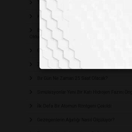
Tarihin İlk Nükleer Patlamasından Doğan: İmkan
Kelebek Ağırlığında Yıkım: Hiroşima’nın Bilims
Bilim Kurgudan Gerçeğe: Fizikçiler Yeni Bir 
Olduğunu Kanıtladı
Gerçekliğin Gizemli Eşiği: Sadece Bakarak E
Zamana Dair Gizemlerin İzinde
Bir Gün Ne Zaman 25 Saat Olacak?
Simülasyonlar Yeni Bir Katı Hidrojen Fazını Ön
İlk Defa Bir Atomun Röntgeni Çekildi
Gezegenlerin Ağırlığı Nasıl Ölçülüyor?