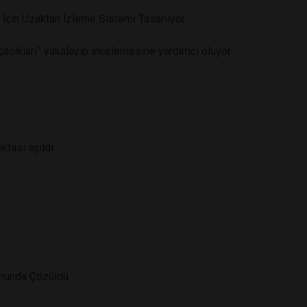
 İçin Uzaktan İzleme Sistemi Tasarlıyor
rçacıkları” yakalayıp incelemesine yardımcı oluyor
ktası aşıldı
onunda Çözüldü