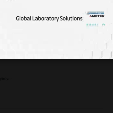
sız Kristal
el Gerçeği
Araştırmayla Warp Sürücüsünün Teorik Olarak Mümkün
vreni Değiştirmek Mümkün mü?
görüyor