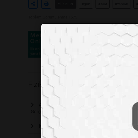
Etiketler
#gün
#saat
#zaman
Toplam Görüntülenme 1675
Fizik
Aslında Hayatınız Boyunca Hiçbir Şeye Dokun
Gerçek
Kuantum Fiziğinde "Fibonacci" Devrimi: İki B