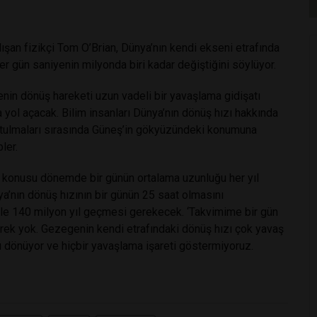
ışan fizikçi Tom O’Brian, Dünya’nın kendi ekseni etrafında
 gün saniyenin milyonda biri kadar değiştiğini söylüyor.
in dönüş hareketi uzun vadeli bir yavaşlama gidişatı
 yol açacak. Bilim insanları Dünya’nın dönüş hızı hakkında
utulmaları sırasında Güneş’in gökyüzündeki konumuna
ler.
 konusu dönemde bir günün ortalama uzunluğu her yıl
ya’nın dönüş hızının bir günün 25 saat olmasını
ile 140 milyon yıl geçmesi gerekecek. ‘Takvimime bir gün
ek yok. Gezegenin kendi etrafındaki dönüş hızı çok yavaş
ı dönüyor ve hiçbir yavaşlama işareti göstermiyoruz.