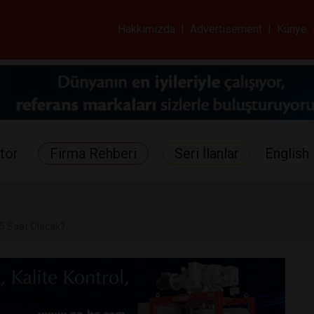
ar ve Sağlık Gazetes
Hakkımızda
|
Advertisement
|
Künye
tör
Firma Rehberi
Seri İlanlar
English 
5 Saat Olacak?