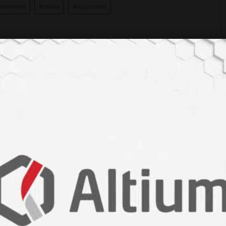
#labmedya
#dakika
#uzayzaman
madınız: Modern Fiziğin Ortaya Koyduğu Görünmez
oyutlu Zaman ve Yeni Madde Evresi