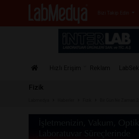
Labmedya - Laboratuv
Bizi Takip Edin
Hızlı Erişim
Reklam
LabSek
Fizik
Labmedya
Haberler
Fizik
Bir Gün Ne Zaman 2