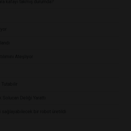
lara kafayı takmış durumda?
iyor
landı
ılımını Ateşliyor
Tutabilir
k Solucan Deliği Yarattı
sağlayabilecek bir robot üretildi