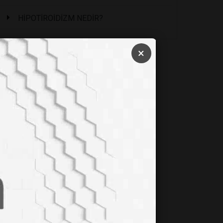
HİPOTİROİDİZM NEDİR?
×