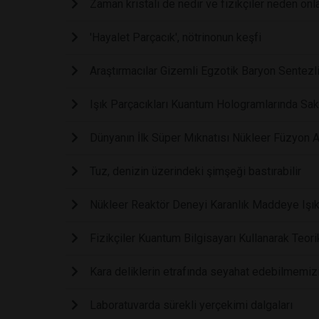
Zaman kristali de nedir ve fizikçiler neden on
'Hayalet Parçacık', nötrinonun keşfi
Araştırmacılar Gizemli Egzotik Baryon Sentezl
Işık Parçacıkları Kuantum Hologramlarında Sak
Dünyanın İlk Süper Mıknatısı Nükleer Füzyon At
Tuz, denizin üzerindeki şimşeği bastırabilir
Nükleer Reaktör Deneyi Karanlık Maddeye Işık 
Fizikçiler Kuantum Bilgisayarı Kullanarak Teori
Kara deliklerin etrafında seyahat edebilmemizi 
Laboratuvarda sürekli yerçekimi dalgaları