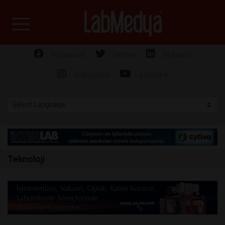
Labmedya - Laboratuv
facebook
twitter
linkedin
instagram
youtube
Teknoloji