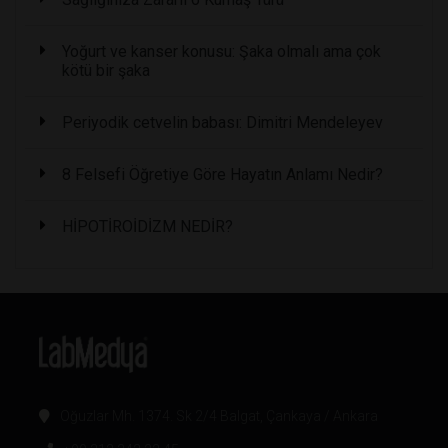
Yoğurt ve kanser konusu: Şaka olmalı ama çok
kötü bir şaka
Periyodik cetvelin babası: Dimitri Mendeleyev
8 Felsefi Öğretiye Göre Hayatın Anlamı Nedir?
HİPOTİROİDİZM NEDİR?
Oğuzlar Mh. 1374. Sk 2/4 Balgat, Çankaya / Ankara