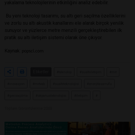
yakalama teknolojilerinin etkinliğini analiz edebilir.
Bu yeni teknoloji tasarımı, su altı geri saçılma özelliklerini
ve zorlu su altı akustik kanallarını ele alarak birçok yenilik
sunuyor ve yüzlerce metre menzili gerçekleştirebilen ilk
pratik su altı iletişim sistemi olarak öne çıkıyor.
Kaynak:
popsci.com
Etiketler
#teknoloji
#sualtıiletişim
#mıt
#ınovasyon
#mıtvab
#sualtıteknolojisi
#enerjitasarrufu
#gerisaçılma
#okyanusteknolojisi
#iletişim
#
Toplam Görüntülenme 2003