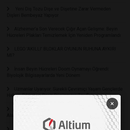
Yeni Diş Tozu Dişe ve Dişetine Zarar Vermeden
Dişleri Bembeyaz Yapıyor
Alzheimer’a Son Verecek Çığır Açan Gelişme: Beyin
Hücreleri Plakları Temizlemek İçin Yeniden Programlandı
LEGO 'AKILLI' BLOKLAR OYUNUN RUHUNA AYKIRI
MI?
İnsan Beyin Hücreleri Doom Oynamayı Öğrendi:
Biyolojik Bilgisayarlarda Yeni Dönem
Uzmanlar Uyarıyor: Sürekli Çevrimiçi Yaşam Gençlerde
Hafıza, Dikkat ve Derin Düşünmeyi Zayıflatıyor
×
Bilim İnsanları Öğrenen Bir “YAPAY DİL” Geliştirdi: Tat
Alan ve Zamanla Daha İyi Tanıyan Bir Sistem
DOKTORUN YERİNİ Mİ ALACAK?