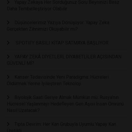
Yapay Zekaya Her Sorduğunuz Soru Beyninizi Biraz
Daha Tembelleştiriyor Olabilir
Düşüncelerimiz Yazıya Dönüşüyor: Yapay Zeka
Gerçekten Zihnimizi Okuyabilir mi?
SPOTIFY BASILI KİTAP SATMAYA BAŞLIYOR
YAPAY ZEKÂ DİYETLERİ, DİYABETLİLER AÇISINDAN
GÜVENLİ Mİ?
Kanser Tedavisinde Yeni Paradigma: Hücreleri
Öldürmek Yerine İyileştiren Teknoloji
Biyolojik Saati Geriye Almak Mümkün mü: Rusya'nın
Hücresel Yaşlanmayı Hedefleyen Gen Aşısı İnsan Ömrünü
Nasıl Uzatacak?
Tıpta Devrim: Her Kan Grubuyla Uyumlu Yapay Kan
Üretildi