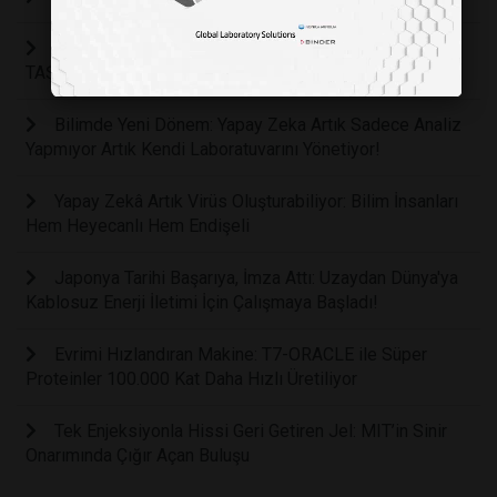
AKILLI LABORATUVARLAR DENEY MASASINA
TAŞINIYOR
Bilimde Yeni Dönem: Yapay Zeka Artık Sadece Analiz
Yapmıyor Artık Kendi Laboratuvarını Yönetiyor!
Yapay Zekâ Artık Virüs Oluşturabiliyor: Bilim İnsanları
Hem Heyecanlı Hem Endişeli
Japonya Tarihi Başarıya, İmza Attı: Uzaydan Dünya'ya
Kablosuz Enerji İletimi İçin Çalışmaya Başladı!
Evrimi Hızlandıran Makine: T7-ORACLE ile Süper
Proteinler 100.000 Kat Daha Hızlı Üretiliyor
Tek Enjeksiyonla Hissi Geri Getiren Jel: MIT’in Sinir
Onarımında Çığır Açan Buluşu