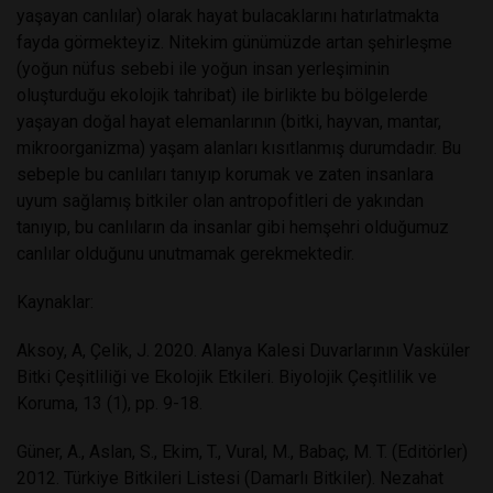
yaşayan canlılar) olarak hayat bulacaklarını hatırlatmakta
fayda görmekteyiz. Nitekim günümüzde artan şehirleşme
(yoğun nüfus sebebi ile yoğun insan yerleşiminin
oluşturduğu ekolojik tahribat) ile birlikte bu bölgelerde
yaşayan doğal hayat elemanlarının (bitki, hayvan, mantar,
mikroorganizma) yaşam alanları kısıtlanmış durumdadır. Bu
sebeple bu canlıları tanıyıp korumak ve zaten insanlara
uyum sağlamış bitkiler olan antropofitleri de yakından
tanıyıp, bu canlıların da insanlar gibi hemşehri olduğumuz
canlılar olduğunu unutmamak gerekmektedir.
Kaynaklar:
Aksoy, A, Çelik, J. 2020. Alanya Kalesi Duvarlarının Vasküler
Bitki Çeşitliliği ve Ekolojik Etkileri. Biyolojik Çeşitlilik ve
Koruma, 13 (1), pp. 9-18.
Güner, A., Aslan, S., Ekim, T., Vural, M., Babaç, M. T. (Editörler)
2012. Türkiye Bitkileri Listesi (Damarlı Bitkiler). Nezahat