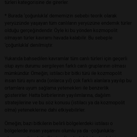
türleri kategorisine de girerler.
* Burada ‘çoğunlukla’ dememizin sebebi teorik olarak
yeryüzünde yaşayan tüm canlıların yeryüzüne endemik türler
olduğu gerçeğindendir. Öyle ki bu yönden kozmopolit
olmayan türler kavramı havada kalabilir. Bu sebeple
‘çoğunlukla’ denilmiştir.
Yukarıda bahsedilen kavramlar tüm canlı türleri için geçerli
olup aynı durumu sergileyen farklı canlı gruplarının olması
mümkündür. Örneğin; istilacı bir bitki türü ile kozmopolit
insan türü aynı anda (onlarca yıl) çok farklı alanlara yayılıp bu
ortamlara uyum sağlama yetenekleri ile benzerlik
gösterirler. Hatta birbirlerinin yayılımlarına, dağılım
stratejilerine ve bu söz konusu (istilacı ya da kozmopolit
olma) yeteneklerine dahi etkiyebilirler.
Örneğin; bazı bitkilerin belirli bölgelerdeki istilası o
bölgelerde insan yaşamını olumlu ya da -çoğunlukla-