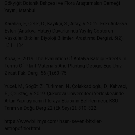
Gökyiğit Botanik Bahçesi ve Flora Araştırmaları Derneği
Yayını, İstanbul.
Karahan, F., Çelik, O., Kayıkçı, S., Altay, V. 2012. Eski Antakya
Evleri (Antakya-Hatay) Duvarlarında Yayılış Gösteren
Vasküler Bitkiler, Biyoloji Bilimleri Araştırma Dergisi, 5(2),
131–134.
Kösa, S. 2019. The Evaluation Of Antalya Kaleiçi Streets In
Terms Of Plant Materials And Planting Design, Ege Univ.
Ziraat Fak. Derg., 56 (1):63-75.
Yücel, M., Sögüt, Z., Türkmen, N., Çolakkadıoğlu, D., Kahveci,
B., Çeliktaş, V. 2019. Çukurova Üniversitesi Yerleşkesinde
Artan Yapılaşmanın Floraya Etkisinin Belirlenmesi. KSÜ
Tarım ve Doğa Derg 22 (Ek Sayı 2): 310-322.
https://www.bilimya.com/insan-seven-bitkiler-
antropofitler.html