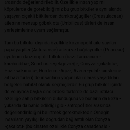
arasında değerlendirilebilir. Özellikle insan yapımı
köprülerde de görebildiğimiz bu grup bitkilerle aynı alanda
yaşayan çiçekli bitkilerden damkoruğugiller (Crassulaceae)
ailesine mensup göbek otu (Umbilicus) türleri de insan
yerleşimlerine uyum sağlamıştır.
Tüm bu bitkiler dışında özellikle kozmopolit aile sayılan
papatyagiller (Asteraceae) ailesi ve buğdaygiller (Poaceae)
üyelerinin kozmopolit bitkileri (bazı Taraxacum -
karahindiba-, Sonchus -eşekgevreği-, Conyza -çakalotu-,
Poa -salkımotu-, Hordeum -Arpa-, Avena -yulaf- cinslerine
ait bazı türleri) de insanların yoğunluklu olarak yaşadıkları
bölgeleri habitat olarak seçmişlerdir. Bu grup bitkiler içinde
de ve ayrıca başka cinslerdeki türlerde de bazı istilacı
özelliğe sahip bitkilerin bulunduğunu ve bunların da keza -
yukarıda da bahis edildiği gibi- antropofitler arasında
değerlendirildiğini belirtmek gerekmektedir. Örneğin
insanların yayılışı ile doğrudan bağlantılı olan Conyza
-çakalotu- (bu cinsten özellikle Conyza canadensis -