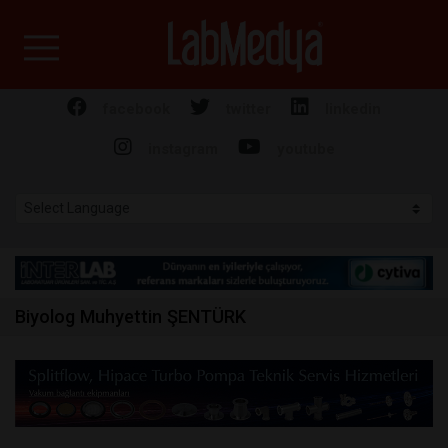
Labmedya - Laboratuv
facebook
twitter
linkedin
instagram
youtube
Biyolog Muhyettin ŞENTÜRK