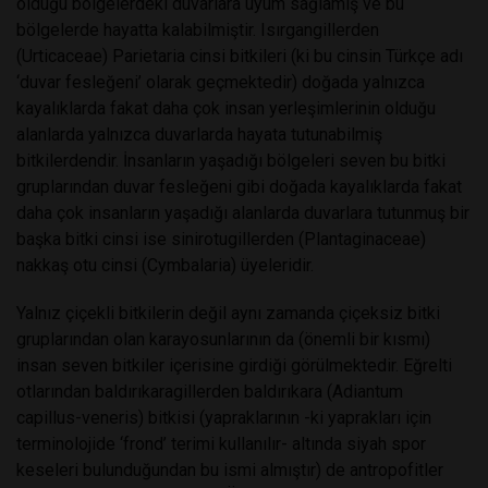
olduğu bölgelerdeki duvarlara uyum sağlamış ve bu
bölgelerde hayatta kalabilmiştir. Isırgangillerden
(Urticaceae) Parietaria cinsi bitkileri (ki bu cinsin Türkçe adı
‘duvar fesleğeni’ olarak geçmektedir) doğada yalnızca
kayalıklarda fakat daha çok insan yerleşimlerinin olduğu
alanlarda yalnızca duvarlarda hayata tutunabilmiş
bitkilerdendir. İnsanların yaşadığı bölgeleri seven bu bitki
gruplarından duvar fesleğeni gibi doğada kayalıklarda fakat
daha çok insanların yaşadığı alanlarda duvarlara tutunmuş bir
başka bitki cinsi ise sinirotugillerden (Plantaginaceae)
nakkaş otu cinsi (Cymbalaria) üyeleridir.
Yalnız çiçekli bitkilerin değil aynı zamanda çiçeksiz bitki
gruplarından olan karayosunlarının da (önemli bir kısmı)
insan seven bitkiler içerisine girdiği görülmektedir. Eğrelti
otlarından baldırıkaragillerden baldırıkara (Adiantum
capillus-veneris) bitkisi (yapraklarının -ki yaprakları için
terminolojide ‘frond’ terimi kullanılır- altında siyah spor
keseleri bulunduğundan bu ismi almıştır) de antropofitler