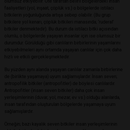
olumsuz etkiyebilir. Öte taraftan belirli bölgelerdeki insan
faaliyetleri (yol, inşaat, çöplük vs.) o bölgelerde istilacı
bitkilerin yoğunluğunda artışa sebep olabilir. (Bu grup
bitkilere yol kenarı, çöplük bitkileri manasında; ‘ruderal’
bitkiler denmektedir). Bu durum da istilacı bitki açısından
olumlu, o bölgelerde yaşayan insanlar için ise olumsuz bir
durumdur. Görüldüğü gibi canlıların birbirlerinin yaşamlarını
etkiyebilmeleri aynı ortamda yaşayan canlılar için çok daha
hızlı ve etkili gerçekleşmektedir.
Bu yüzden aynı alanda yaşayan canlılar zamanla birbirlerine
de (birlikte yaşamaya) uyum sağlamışlardır. İnsan seven;
antropofilik bitkiler (antropofitler) de böylesi canlılardır.
Antropofitler (insan seven bitkiler) daha çok insan
yerleşimlerinin (duvar, yol, mezar, ev vs.) olduğu alanlarda,
insan tarafından oluşturulan bölgelerde yaşamaya uyum
sağlamışlardır.
Örneğin; bazı kayalık seven bitkiler insan yerleşimlerinin