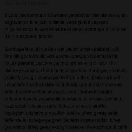
09 EYLÜL 2021, PERŞEMBE
Biyoloji’de kozmopolit kavramı yeryüzünün her alanına uyum
sağlayan canlılar için kullanılır. Yeryüzünde yaşayan
milyonlarca canlı içerisinde belki de en kozmopolit tür; insan
(Homo sapiens) türüdür.
Kozmopolit bu tür (insan) için yaşam ortamı (habitat) çok
farklılık gösterebilir. Söz gelimi kozmopolit olmayan bir
başka primatın yalnızca yağmur ormanları gibi sınırlı bir
alanda yaşamasını beklemek ve gözlemlemek gayet tabiidir.
Çünkü kozmopolit olmayan türler, kısıtlı mekânlarda kısıtlı
imkânlarla hayatta kalabilen türlerdir. Çoğunlukla* endemik
türler (‘endemos’tan türemiştir; ‘yerli’ demektir) belirli
bölgeler dışında yaşamadıklarından bu türler aynı zamanda
kozmopolit olmayan türler kategorisine de girerler.
Yayılışları sınırlanmış, nesilleri tehlike altına girmiş nadir
türler de bu kategoriye girer. Bunların aksine istilacı türler
(yayılmacı türler) geniş ekolojik istekleri ile kozmopolit canlı