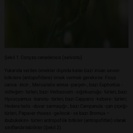
Şekil 1. Conyza canadensis (selviotu)
Yukarıda verilen örnekler dışında kalan bazı insan seven
bitkilere (antopofitlere) örnek vermek gerekirse: Ficus
carica -incir-, Mercurialis annua -parşen-, bazı Euphorbia -
sütleğen- türleri, bazı Verbascum -sığırkuyruğu- türleri, bazı
Hyoscyamus -banotu- türleri, bazı Capparis -kebere- türleri,
Hedera helix -duvar sarmaşığı-, bazı Campanula -çan çiçeği-
türleri, Papaver rhoeas -gelincik- ve bazı Bromus –
ibubukekini- türleri antropofilik bitkiler (antropofitler) olarak
sınıflandırılabilirler (Şekil 2).