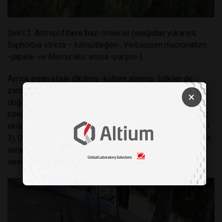
Şekil 2. Antropofitlere bazı örnekler (aşağıdan yukarıya;
Euphorbia stricta – katısütleğen-, Verbascum mucronatum
-şapala- ve Mercurialis annua -parşen-).
Ayrıca insan eliyle dikilmiş -kültüre alınmış- bitkiler de
zamanla insan yerleşimlerine uyum sağlamış hatta
×
doğallaşmışlardır (zamanla kültür formlarından kaçıp doğal
bireyler -nesiller- üretmişlerdir). Örneğin; süs bitkisi olarak
ekilen/dikilen bitkilerden Agave americana -sabırlık- (Şekil
3), Opuntia ficus-barbarica -hint inciri, firenk inciri- ve Citrus
aurantium -turunç bu bitkilere örnektir. Bu bitkileri de insan
seven bitkiler içerisine dahil etmek mümkündür.