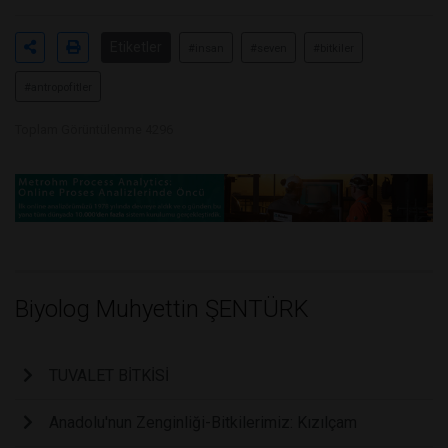
Etiketler
#insan
#seven
#bitkiler
#antropofitler
Toplam Görüntülenme 4296
Biyolog Muhyettin ŞENTÜRK
TUVALET BİTKİSİ
Anadolu'nun Zenginliği-Bitkilerimiz: Kızılçam