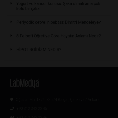
Yoğurt ve kanser konusu: Şaka olmalı ama çok
kötü bir şaka
Periyodik cetvelin babası: Dimitri Mendeleyev
8 Felsefi Öğretiye Göre Hayatın Anlamı Nedir?
HİPOTİROİDİZM NEDİR?
Oğuzlar Mh. 1374. Sk 2/4 Balgat, Çankaya / Ankara
+90 312 342 22 45
+90 312 342 22 46