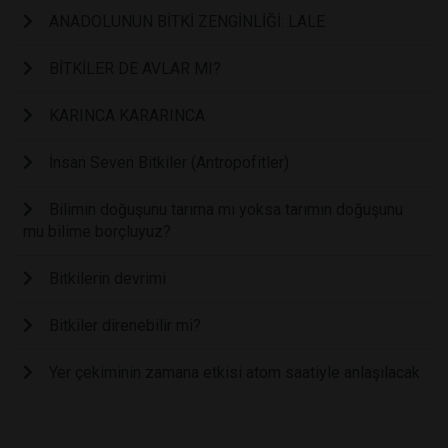
ANADOLUNUN BİTKİ ZENGİNLİĞİ: LALE
BİTKİLER DE AVLAR MI?
KARINCA KARARINCA
İnsan Seven Bitkiler (Antropofitler)
Bilimin doğuşunu tarıma mı yoksa tarımın doğuşunu
mu bilime borçluyuz?
Bitkilerin devrimi
Bitkiler direnebilir mi?
Yer çekiminin zamana etkisi atom saatiyle anlaşılacak