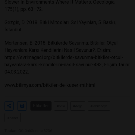
Slower In Environments Where It Matters. Oecologia,
175(1), pp. 63–72.
Gezgin, D. 2018. Bitki Mitosları. Sel Yayınları, 5. Baskı,
İstanbul.
Mortensen, B. 2018. Bitkilerde Savunma: Bitkiler, Otçul
Hayvanlara Karşı Kendilerini Nasıl Savunur?. Erişim:
https://evrimagaci.org/bitkilerde-savunma-bitkiler-otcul-
hayvanlara-karsi-kendilerini-nasil-savunur-483, Erişim Tarihi:
04.03.2022.
www.bilimya.com/bitkiler-de-kuser-mi.html
Etiketler
#bitki
#doğa
#labmedya
#haber
Toplam Görüntülenme 3236