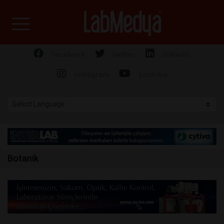
Labmedya - Laboratuv
facebook
twitter
linkedin
instagram
youtube
Botanik