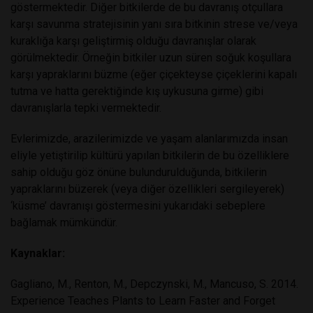
göstermektedir. Diğer bitkilerde de bu davranış otçullara
karşı savunma stratejisinin yanı sıra bitkinin strese ve/veya
kuraklığa karşı geliştirmiş olduğu davranışlar olarak
görülmektedir. Örneğin bitkiler uzun süren soğuk koşullara
karşı yapraklarını büzme (eğer çiçekteyse çiçeklerini kapalı
tutma ve hatta gerektiğinde kış uykusuna girme) gibi
davranışlarla tepki vermektedir.
Evlerimizde, arazilerimizde ve yaşam alanlarımızda insan
eliyle yetiştirilip kültürü yapılan bitkilerin de bu özelliklere
sahip olduğu göz önüne bulundurulduğunda, bitkilerin
yapraklarını büzerek (veya diğer özellikleri sergileyerek)
‘küsme’ davranışı göstermesini yukarıdaki sebeplere
bağlamak mümkündür.
Kaynaklar:
Gagliano, M., Renton, M., Depczynski, M., Mancuso, S. 2014.
Experience Teaches Plants to Learn Faster and Forget