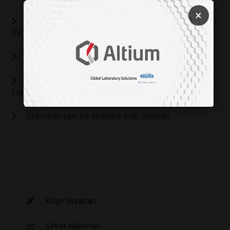
×
Bitkilerin Su Tasarrufu Mucizesi: Tillandsia'nın Genetik
Evrimi
Bitkiler De Küser Mi?
Kaybolan orkide türü 89 yıl sonra Avustralya’da
yeniden bulundu
Türkiye’de yeni bir endemik bitki bulundu
Köşe Yazarları
Şirket Haberleri