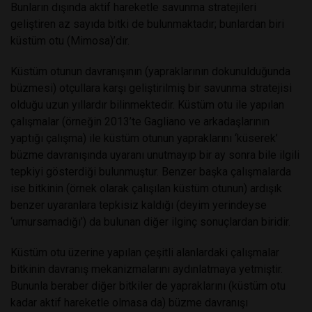
Bunların dışında aktif hareketle savunma stratejileri
geliştiren az sayıda bitki de bulunmaktadır; bunlardan biri
küstüm otu (Mimosa)’dır.
Küstüm otunun davranışının (yapraklarının dokunulduğunda
büzmesi) otçullara karşı geliştirilmiş bir savunma stratejisi
olduğu uzun yıllardır bilinmektedir. Küstüm otu ile yapılan
çalışmalar (örneğin 2013’te Gagliano ve arkadaşlarının
yaptığı çalışma) ile küstüm otunun yapraklarını ‘küserek’
büzme davranışında uyaranı unutmayıp bir ay sonra bile ilgili
tepkiyi gösterdiği bulunmuştur. Benzer başka çalışmalarda
ise bitkinin (örnek olarak çalışılan küstüm otunun) ardışık
benzer uyaranlara tepkisiz kaldığı (deyim yerindeyse
‘umursamadığı’) da bulunan diğer ilginç sonuçlardan biridir.
Küstüm otu üzerine yapılan çeşitli alanlardaki çalışmalar
bitkinin davranış mekanizmalarını aydınlatmaya yetmiştir.
Bununla beraber diğer bitkiler de yapraklarını (küstüm otu
kadar aktif hareketle olmasa da) büzme davranışı