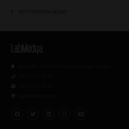
HİPOTİROİDİZM NEDİR?
Oğuzlar Mh. 1374. Sk 2/4 Balgat, Çankaya / Ankara
+90 312 342 22 45
+90 312 342 22 46
bilgi@labmedya.com