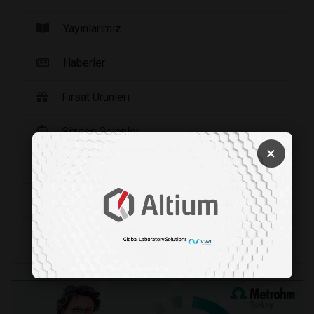
Yayınlarımız
Haberler
Fırsat Ürünleri
Sizden Gelenler
×
Video Galeri
Firma Rehberi
Seri İlanlar