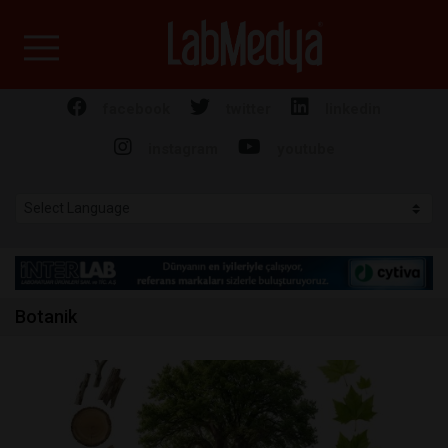
Labmedya - Laboratuv
facebook
twitter
linkedin
instagram
youtube
Botanik