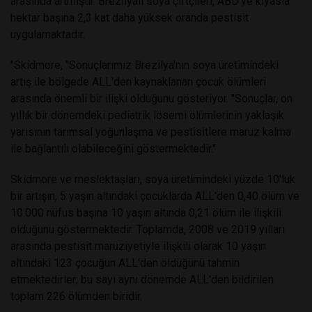
arasında artmıştır. Brezilyalı soya çiftçileri, ABD'ye kıyasla
hektar başına 2,3 kat daha yüksek oranda pestisit
uygulamaktadır.
"Skidmore, "Sonuçlarımız Brezilya'nın soya üretimindeki
artış ile bölgede ALL'den kaynaklanan çocuk ölümleri
arasında önemli bir ilişki olduğunu gösteriyor. "Sonuçlar, on
yıllık bir dönemdeki pediatrik lösemi ölümlerinin yaklaşık
yarısının tarımsal yoğunlaşma ve pestisitlere maruz kalma
ile bağlantılı olabileceğini göstermektedir."
Skidmore ve meslektaşları, soya üretimindeki yüzde 10'luk
bir artışın, 5 yaşın altındaki çocuklarda ALL'den 0,40 ölüm ve
10.000 nüfus başına 10 yaşın altında 0,21 ölüm ile ilişkili
olduğunu göstermektedir. Toplamda, 2008 ve 2019 yılları
arasında pestisit maruziyetiyle ilişkili olarak 10 yaşın
altındaki 123 çocuğun ALL'den öldüğünü tahmin
etmektedirler; bu sayı aynı dönemde ALL'den bildirilen
toplam 226 ölümden biridir.