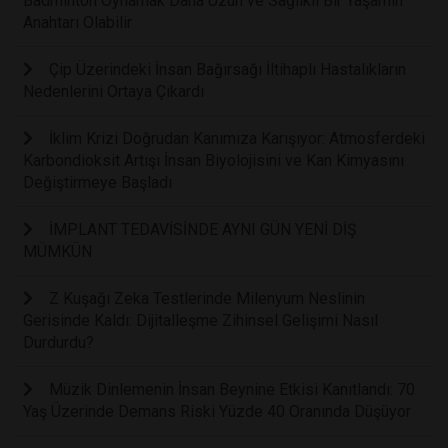
Badminton Oynamak Daha Uzun ve Sağlıklı Bir Yaşamın
Anahtarı Olabilir
Çip Üzerindeki İnsan Bağırsağı İltihaplı Hastalıkların
Nedenlerini Ortaya Çıkardı
İklim Krizi Doğrudan Kanımıza Karışıyor: Atmosferdeki
Karbondioksit Artışı İnsan Biyolojisini ve Kan Kimyasını
Değiştirmeye Başladı
İMPLANT TEDAVİSİNDE AYNI GÜN YENİ DİŞ
MÜMKÜN
Z Kuşağı Zeka Testlerinde Milenyum Neslinin
Gerisinde Kaldı: Dijitalleşme Zihinsel Gelişimi Nasıl
Durdurdu?
Müzik Dinlemenin İnsan Beynine Etkisi Kanıtlandı: 70
Yaş Üzerinde Demans Riski Yüzde 40 Oranında Düşüyor