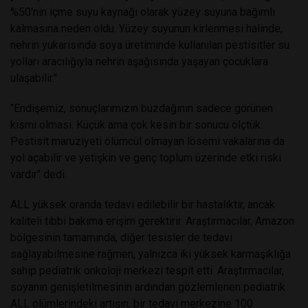
%50'nin içme suyu kaynağı olarak yüzey suyuna bağımlı
kalmasına neden oldu. Yüzey suyunun kirlenmesi halinde,
nehrin yukarısında soya üretiminde kullanılan pestisitler su
yolları aracılığıyla nehrin aşağısında yaşayan çocuklara
ulaşabilir."
"Endişemiz, sonuçlarımızın buzdağının sadece görünen
kısmı olması. Küçük ama çok kesin bir sonucu ölçtük.
Pestisit maruziyeti ölümcül olmayan lösemi vakalarına da
yol açabilir ve yetişkin ve genç toplum üzerinde etki riski
vardır" dedi.
ALL yüksek oranda tedavi edilebilir bir hastalıktır, ancak
kaliteli tıbbi bakıma erişim gerektirir. Araştırmacılar, Amazon
bölgesinin tamamında, diğer tesisler de tedavi
sağlayabilmesine rağmen, yalnızca iki yüksek karmaşıklığa
sahip pediatrik onkoloji merkezi tespit etti. Araştırmacılar,
soyanın genişletilmesinin ardından gözlemlenen pediatrik
ALL ölümlerindeki artışın, bir tedavi merkezine 100