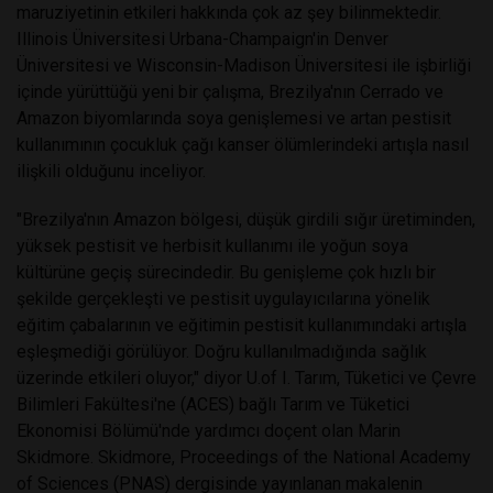
maruziyetinin etkileri hakkında çok az şey bilinmektedir.
Illinois Üniversitesi Urbana-Champaign'in Denver
Üniversitesi ve Wisconsin-Madison Üniversitesi ile işbirliği
içinde yürüttüğü yeni bir çalışma, Brezilya'nın Cerrado ve
Amazon biyomlarında soya genişlemesi ve artan pestisit
kullanımının çocukluk çağı kanser ölümlerindeki artışla nasıl
ilişkili olduğunu inceliyor.
"Brezilya'nın Amazon bölgesi, düşük girdili sığır üretiminden,
yüksek pestisit ve herbisit kullanımı ile yoğun soya
kültürüne geçiş sürecindedir. Bu genişleme çok hızlı bir
şekilde gerçekleşti ve pestisit uygulayıcılarına yönelik
eğitim çabalarının ve eğitimin pestisit kullanımındaki artışla
eşleşmediği görülüyor. Doğru kullanılmadığında sağlık
üzerinde etkileri oluyor," diyor U.of I. Tarım, Tüketici ve Çevre
Bilimleri Fakültesi'ne (ACES) bağlı Tarım ve Tüketici
Ekonomisi Bölümü'nde yardımcı doçent olan Marin
Skidmore. Skidmore, Proceedings of the National Academy
of Sciences (PNAS) dergisinde yayınlanan makalenin