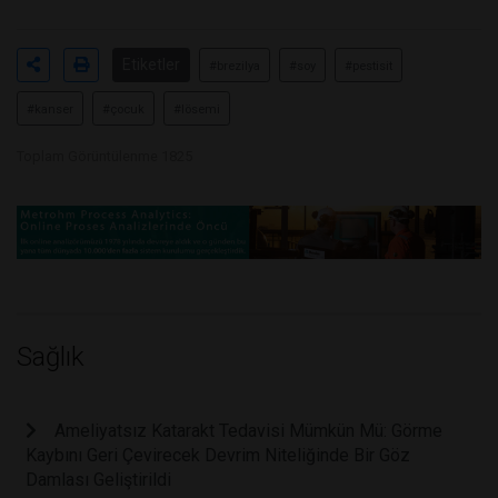
Etiketler
#brezilya
#soy
#pestisit
#kanser
#çocuk
#lösemi
Toplam Görüntülenme 1825
Sağlık
Ameliyatsız Katarakt Tedavisi Mümkün Mü: Görme
Kaybını Geri Çevirecek Devrim Niteliğinde Bir Göz
Damlası Geliştirildi