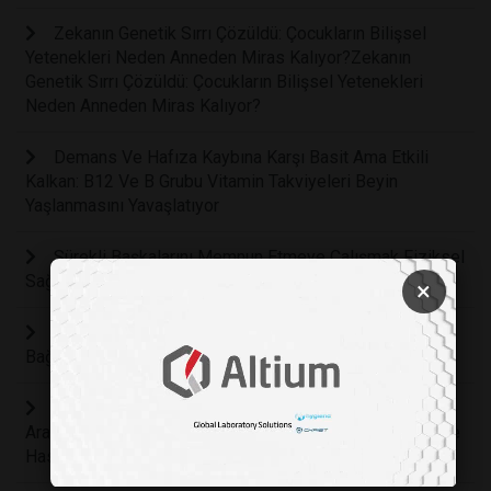
Zekanın Genetik Sırrı Çözüldü: Çocukların Bilişsel
Yetenekleri Neden Anneden Miras Kalıyor?Zekanın
Genetik Sırrı Çözüldü: Çocukların Bilişsel Yetenekleri
Neden Anneden Miras Kalıyor?
Demans Ve Hafıza Kaybına Karşı Basit Ama Etkili
Kalkan: B12 Ve B Grubu Vitamin Takviyeleri Beyin
Yaşlanmasını Yavaşlatıyor
Sürekli Başkalarını Memnun Etmeye Çalışmak Fiziksel
Sağlığınızı Nasıl İçten İçe Tüketiyor?
×
Guillain-Barré Sendromunda Tarihi Dönüm Noktası:
Bağışıklık Sistemini Kapatan İlk İlaç Onay Bekliyor
Kahve Tutkunlarına Müjde: On Yıllık Kapsamlı
Araştırma, Günlük Kahve Tüketiminin Karaciğer Kanseri ve
Hastalıklarına Karşı Güçlü Bir Kalkan Olduğunu Kanıtladı