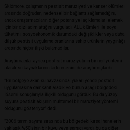
Skidmore, çalışmanın pestisit maruziyeti ve kanser ölümleri
arasında doğrudan, nedensel bir bağlantı sağlamadığını,
ancak araştırmacıların diğer potansiyel açıklamaları elemek
için bir dizi adım attığını vurguladı. ALL ölümleri ile soya
tüketimi, sosyoekonomik durumdaki değişiklikler veya daha
düşük pestisit uygulama oranlarına sahip ürünlerin yaygınlığı
arasında hiçbir ilişki bulamadılar.
Araştırmacılar ayrıca pestisit maruziyetinin birincil yöntemi
olarak su kaynaklarının kirlenmesini de araştırmışlardır.
"Bir bölgeye akan su havzasında, yukarı yönde pestisit
uygulamasına dair kanıt aradık ve bunun aşağı bölgedeki
lösemi sonuçlarıyla ilişkili olduğunu gördük. Bu da yüzey
suyuna pestisit akışının muhtemel bir maruziyet yöntemi
olduğunu gösteriyor" dedi.
"2006 tarım sayımı sırasında bu bölgedeki kırsal hanelerin
yaklaşık %50'sinin bir kuyu veya sarnıcı vardı, bu da diğer