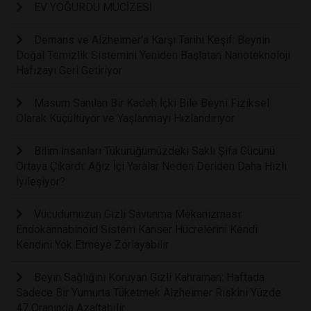
EV YOĞURDU MUCİZESİ
Demans ve Alzheimer'a Karşı Tarihi Keşif: Beynin
Doğal Temizlik Sistemini Yeniden Başlatan Nanoteknoloji
Hafızayı Geri Getiriyor
Masum Sanılan Bir Kadeh İçki Bile Beyni Fiziksel
Olarak Küçültüyor ve Yaşlanmayı Hızlandırıyor
Bilim İnsanları Tükürüğümüzdeki Saklı Şifa Gücünü
Ortaya Çıkardı: Ağız İçi Yaralar Neden Deriden Daha Hızlı
İyileşiyor?
Vücudumuzun Gizli Savunma Mekanizması:
Endokannabinoid Sistem Kanser Hücrelerini Kendi
Kendini Yok Etmeye Zorlayabilir
Beyin Sağlığını Koruyan Gizli Kahraman: Haftada
Sadece Bir Yumurta Tüketmek Alzheimer Riskini Yüzde
47 Oranında Azaltabilir