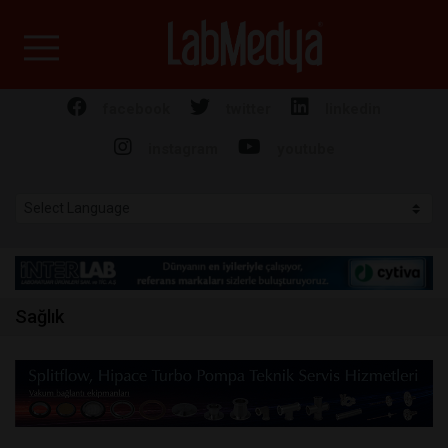
Labmedya - Laboratuv
facebook
twitter
linkedin
instagram
youtube
Sağlık