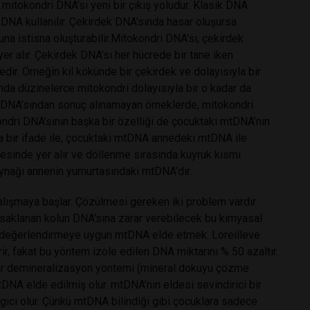
itokondri DNA’sı yeni bir çıkış yoludur. Klasik DNA
 DNA kullanılır. Çekirdek DNA’sında hasar oluşursa
a istisna oluşturabilir.Mitokondri DNA’sı, çekirdek
yer alır. Çekirdek DNA’sı her hücrede bir tane iken
dir. Örneğin kıl kökünde bir çekirdek ve dolayısıyla bir
ında düzinelerce mitokondri dolayısıyla bir o kadar da
k DNA’sından sonuç alınamayan örneklerde, mitokondri
kondri DNA’sının başka bir özelliği de çocuktaki mtDNA’nın
a bir ifade ile, çocuktaki mtDNA annedeki mtDNA ile
sinde yer alır ve döllenme sırasında kuyruk kısmı
ynağı annenin yumurtasındaki mtDNA’dır.
lışmaya başlar. Çözülmesi gereken iki problem vardır.
e saklanan kolun DNA’sına zarar verebilecek bu kimyasal
 değerlendirmeye uygun mtDNA elde etmek. Loreilleve
ir, fakat bu yöntem izole edilen DNA miktarını % 50 azaltır.
ir demineralizasyon yöntemi (mineral dokuyu çözme
mtDNA elde edilmiş olur. mtDNA’nın eldesi sevindirici bir
ngıcı olur. Çünkü mtDNA bilindiği gibi çocuklara sadece