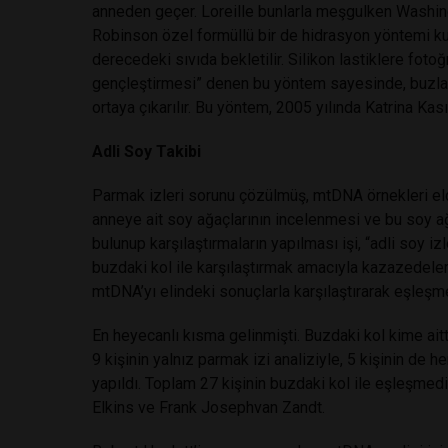
anneden geçer. Loreille bunlarla meşgulken Washing
Robinson özel formüllü bir de hidrasyon yöntemi kul
derecedeki sıvıda bekletilir. Silikon lastiklere fotoğ
gençleştirmesi” denen bu yöntem sayesinde, buzlar 
ortaya çıkarılır. Bu yöntem, 2005 yılında Katrina Kası
Adli Soy Takibi
Parmak izleri sorunu çözülmüş, mtDNA örnekleri eld
anneye ait soy ağaçlarının incelenmesi ve bu soy ağa
bulunup karşılaştırmaların yapılması işi, “adli soy iz
buzdaki kol ile karşılaştırmak amacıyla kazazedeleri
mtDNA’yı elindeki sonuçlarla karşılaştırarak eşleşm
En heyecanlı kısma gelinmişti. Buzdaki kol kime aitti
9 kişinin yalnız parmak izi analiziyle, 5 kişinin de
yapıldı. Toplam 27 kişinin buzdaki kol ile eşleşmediğ
Elkins ve Frank Josephvan Zandt.