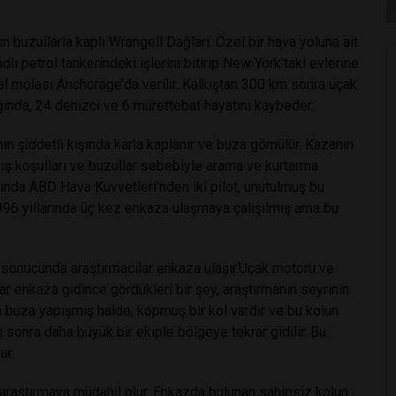
n buzullarla kaplı Wrangell Dağları. Özel bir hava yoluna ait
lı petrol tankerindeki işlerini bitirip New York’taki evlerine
mal molası Anchorage’da verilir. Kalkıştan 300 km sonra uçak
ında, 24 denizci ve 6 mürettebat hayatını kaybeder.
ın şiddetli kışında karla kaplanır ve buza gömülür. Kazanın
kış koşulları ve buzullar sebebiyle arama ve kurtarma
ında ABD Hava Kuvvetleri’nden iki pilot, unutulmuş bu
996 yıllarında üç kez enkaza ulaşmaya çalışılmış ama bu
ş sonucunda araştırmacılar enkaza ulaşır.Uçak motoru ve
rar enkaza gidince gördükleri bir şey, araştırmanın seyrinin
 buza yapışmış halde, kopmuş bir kol vardır ve bu kolun
 sonra daha büyük bir ekiple bölgeye tekrar gidilir. Bu
ur.
 araştırmaya müdahil olur. Enkazda bulunan sahipsiz kolun