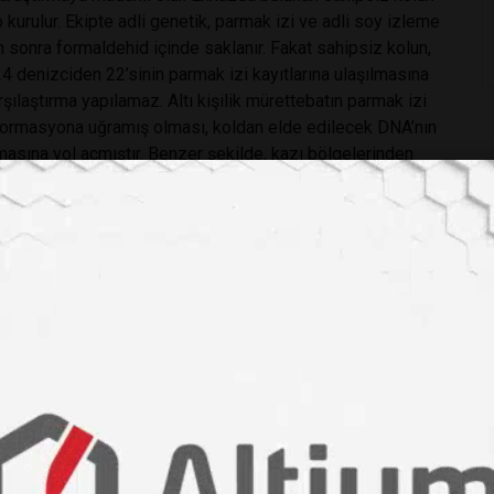
 kurulur. Ekipte adli genetik, parmak izi ve adli soy izleme
an sonra formaldehid içinde saklanır. Fakat sahipsiz kolun,
 denizciden 22’sinin parmak izi kayıtlarına ulaşılmasına
ılaştırma yapılamaz. Altı kişilik mürettebatın parmak izi
 deformasyona uğramış olması, koldan elde edilecek DNA’nın
ına yol açmıştır. Benzer şekilde, kazı bölgelerinden
ulunan yanık et parçaları gibi numunelerden de
r. Bu durum adli genetikçiler için bir dezavantajdır. Çevre
r- sebebiyle DNA’da hasar oluşur. Parçalanmış DNA ise
anları bu problemi çözmek için büyük gayret gösteriyor.
l önce ölmüş ve -20
°
C’de saklanmış bir fareden DNA elde
rde ölmüş ve buzullar arasında yıllarca saklı kalmış
u.
andart DNA analiz teknikleri kullanarak olayı aydınlatmaya
den ve DNA analizinden kolun kime ait olduğu saptanamadı.
 gönderilir. Yine olumsuz cevap alınır. Raporda “degradasyon
tir” yazmaktadır. Ölümden sonra, DNA molekülü
anizmalar, yüksek sıcaklık, ışık gibi iç ve dış faktörlerin