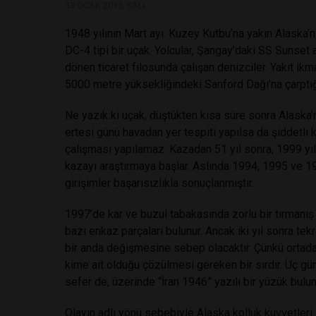
13 OCAK 2015, SALI
1948 yılının Mart ayı. Kuzey Kutbu’na yakın Alaska’nı
DC-4 tipi bir uçak. Yolcular, Şangay’daki SS Sunset ad
dönen ticaret filosunda çalışan denizciler. Yakıt ik
5000 metre yüksekliğindeki Sanford Dağı’na çarptığ
Ne yazık ki uçak, düştükten kısa süre sonra Alaska’n
ertesi günü havadan yer tespiti yapılsa da şiddetli 
çalışması yapılamaz. Kazadan 51 yıl sonra, 1999 yıl
kazayı araştırmaya başlar. Aslında 1994, 1995 ve 1
girişimler başarısızlıkla sonuçlanmıştır.
1997’de kar ve buzul tabakasında zorlu bir tırmanı
bazı enkaz parçaları bulunur. Ancak iki yıl sonra tek
bir anda değişmesine sebep olacaktır. Çünkü ortada
kime ait olduğu çözülmesi gereken bir sırdır. Üç gün
sefer de, üzerinde “İran 1946” yazılı bir yüzük bulun
Olayın adli yönü sebebiyle Alaska kolluk kuvvetleri