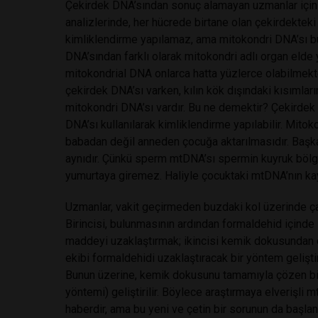
Çekirdek DNA’sından sonuç alamayan uzmanlar için m
analizlerinde, her hücrede birtane olan çekirdekteki
kimliklendirme yapılamaz, ama mitokondri DNA’sı bun
DNA’sından farklı olarak mitokondri adlı organ elde 
mitokondrial DNA onlarca hatta yüzlerce olabilmekte
çekirdek DNA’sı varken, kılın kök dışındaki kısımlar
mitokondri DNA’sı vardır. Bu ne demektir? Çekirde
DNA’sı kullanılarak kimliklendirme yapılabilir. Mito
babadan değil anneden çocuğa aktarılmasıdır. Başk
aynıdır. Çünkü sperm mtDNA’sı spermin kuyruk bölge
yumurtaya giremez. Haliyle çocuktaki mtDNA’nın ka
Uzmanlar, vakit geçirmeden buzdaki kol üzerinde ça
Birincisi, bulunmasının ardından formaldehid içind
maddeyi uzaklaştırmak; ikincisi kemik dokusundan
ekibi formaldehidi uzaklaştıracak bir yöntem geliştir
Bunun üzerine, kemik dokusunu tamamıyla çözen b
yöntemi) geliştirilir. Böylece araştırmaya elverişli 
haberdir, ama bu yeni ve çetin bir sorunun da başla