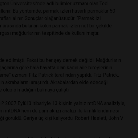
ton Üniversitesi’nde adli bilimler uzmanı olan Ted
lanır. Bu yöntemde, parmak izleri hasarlı parmaklar 50
rafları alınır. Sonuçlar olağanüstüdür. “Parmak izi
arasında bulunan kolun parmak izleri net bir şekilde
rgası mağdurlarının tespitinde de kullanılmıştır.
e edilmişti. Fakat bu her şey demek değildi. Mağdurların
çlarına göre hâlâ hayatta olan kadın aile bireylerinin
leme” uzmanı Fitz Patrick tarafından yapıldı. Fitz Patrick,
n akrabalarını araştırdı. Akrabalardan elde edeceği
e olup olmadığını bulmaya çalıştı.
? 2007 Eylül’ü itibariyle 13 kişinin yalnız mtDNA analiziyle,
 hem mtDNA hem de parmak izi analizi ile kimliklendirmesi
i görüldü. Geriye üç kişi kalıyordu: Robert Haslett, John V.