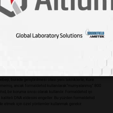
 denir.
atejilerini ne şekilde belirleyecekler?
atıyor
cıyla 2006’da araştırmaya iki yeni isim katılır. Bu kişilerin
 olmalarıdır. Loreille, aşırı derecede bozulmuş DNA
dek DNA’sından ziyade mitokondrial DNA’yı kullanmaktadır.
ebep, burada geliştirilmesi olası yeni tekniklerle, Kore
ilememiş, ancak formaldehid kullanılarak“mumyalanmış” 800
d, bir koruma sıvısı olarak kullanılır. Formaldehid iyi
kaliteli DNA eldesini engeller. Bu yüzden formaldehid
 etmek için özel yöntemler kullanmak gerekir.