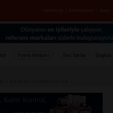
ar ve Sağlık Gazetes
Hakkımızda
|
Advertisement
|
Künye
tör
Firma Rehberi
Seri İlanlar
English 
AN
Buzdakİ Kol / Buzullarda Düşen Uçak