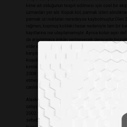
kime ait olduğunun tespit edilmesi için özel bir ekip
uzmanları yer alır. Kopuk kol, parmak izleri alındıkt
parmak izi noktaları neredeyse kaybolmuştur.Ölen 24
rağmen, kopmuş koldaki hasar nedeniyle tam bir karş
kayıtlarına ise ulaşılamamıştır. Ayrıca kolun aşırı
da araştırmaya imkân vermeyecek derecede bozulmas
elde edilen eski kemikler ve yangınlar sonrasında b
karşılaştırmaya uygun DNA elde etmek zor bir süreçti
koşulları -yüksek sıcaklık, ışık, kimyasal maddele
kimliklendirme yapılmasına imkân vermez. Bilim ins
2008 yılında Japon Wakayama ve arkadaşları, 16 yı
etmeyi başardı. Bu çalışma, buzullarla kaplı bölgele
canlılardaki adli çalışmalar için de umut kaynağı old
Alaska vakasını araştıran uzmanlar, 3 yıl boyunca st
çalışsalar da hiçbir sonuç alamadılar. Parmak izin
2002 yılında örnekler ticari bir DNA laboratuvarına
sebebiyle incelemeye müsait DNA elde edilememiş
hücrelerdeki enzimler tarafından parçalanır. Mikroorg