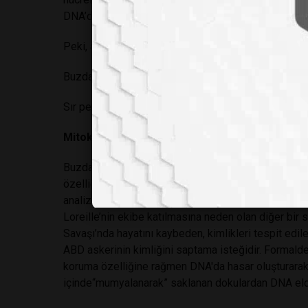
DNA’da hasar oluşturmasına degradasyon (bozulma)
Peki, araştırmacılar bu durumda ne yapacak? Yeni str
Buzdaki kolun sahibi tespit edilebilecek mi?
Sır perdesi aralanabilecek mi?
Mitokondri DNA'sı ve Y kromozomu olayı aydınl
Buzdaki kolun kime ait olduğunun tespit edilmesi ama
özelliği mitokondrial DNA (mtDNA) konusunda uzman
analizi konusunda uzmandır ve çalışmalarında çekir
Loreille’nin ekibe katılmasına neden olan diğer bir s
Savaşı’nda hayatını kaybeden, kimlikleri tespit ed
ABD askerinin kimliğini saptama isteğidir. Formaldehi
koruma özelliğine rağmen DNA'da hasar oluşturarak 
içinde“mumyalanarak” saklanan dokulardan DNA elde