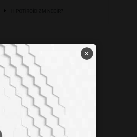
HİPOTİROİDİZM NEDİR?
×