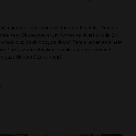
için güzellik tutku uyandıran bir melodi olabilir. Picasso
lmesi veya Shakespeare için Romeo ve Juliet olabilir. Bir
ren nasıl olup da dört boyuta düştü? Paralel evrenlerde neler
tuvar” olan zamanın başlangıcındaki evreni inceleyerek
re güzellik nedir? Zeka nedir?
6