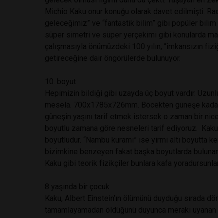
Michio Kaku onur konuğu olarak davet edilmişti. Rady
geleceğimiz” ve “fantastik bilim” gibi popüler bilim
süper simetri ve süper yerçekimi gibi konularda makal
çalışmasıyla önümüzdeki 100 yılın, “imkansızın fizi
getireceğine dair öngörülerde bulunuyor.
10. boyut
Hepimizin bildiği gibi uzayda üç boyut vardır. Uzunlu
mesela. 700x1785x726mm. Böcekten güneşe kadar nes
güneşin yaşını tarif etmek istersek o zaman bir nic
boyutlu zamana göre nesneleri tarif ediyoruz. Kaku’
boyutludur. “Nambu kuramı” ise yirmi altı boyutta ken
bizimkine benzeyen fakat başka boyutlarda bulunan 
Kaku gibi teorik fizikçiler bunlara kafa yoradursunl
8 yaşında bir çocuk
Kaku, Albert Einstein’ın ölümünü duyduğu sırada dör
tamamlayamadan öldüğünü duyunca merakı uyanan 8 