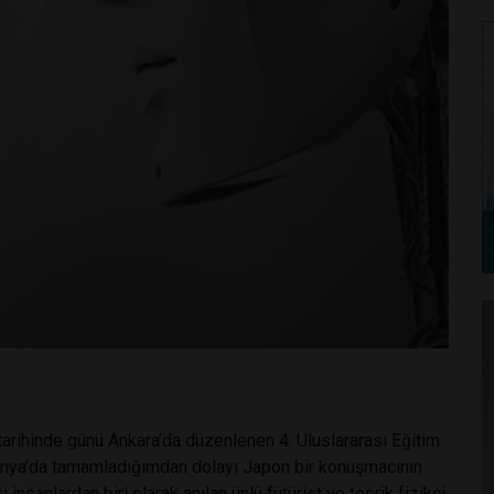
tarihinde günü Ankara’da düzenlenen 4. Uluslararası Eğitim
onya’da tamamladığımdan dolayı Japon bir konuşmacının
insanlardan biri olarak anılan ünlü fütürist ve teorik fizikçi