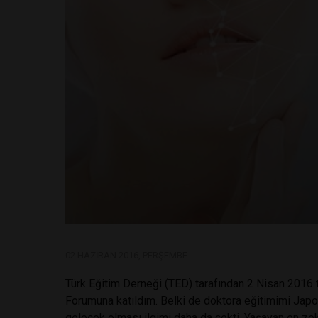
02 HAZIRAN 2016, PERŞEMBE
Türk Eğitim Derneği (TED) tarafından 2 Nisan 2016 
Forumuna katıldım. Belki de doktora eğitimimi Jap
gelecek olması ilgimi daha da çekti. Yaşayan en zeki 