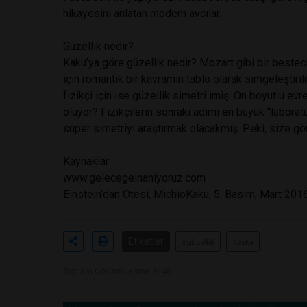
hikayesini anlatan modern avcılar.
Güzellik nedir?
Kaku’ya göre güzellik nedir? Mozart gibi bir besteci 
için romantik bir kavramın tablo olarak simgeleştiri
fizikçi için ise güzellik simetri imiş. On boyutlu ev
oluyor? Fizikçilerin sonraki adımı en büyük “labora
süper simetriyi araştırmak olacakmış. Peki, size gö
Kaynaklar
www.gelecegeinaniyoruz.com
Einstein’dan Ötesi, MichioKaku, 5. Basım, Mart 201
Etiketler
#güzellik
#zeka
Toplam Görüntülenme 9148