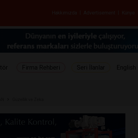
ar ve Sağlık Gazetes
Hakkımızda
|
Advertisement
|
Künye
tör
Firma Rehberi
Seri İlanlar
English 
AN
Güzellik ve Zeka