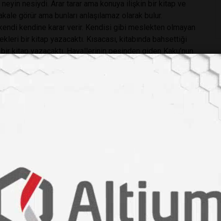
eyin nesiydi. Arar tarar ama konuya ilişkin bir kitap ve
kale görür ama bunları anlaşılamaz olarak bulur.
kendi kendine karar verir. Kendisi gibi meslekten olmayan
ekleri bir kitap yazacaktı. Kısacası, kitabında bahsettiği
bir kitap yazacaktı. Hayallerinin peşinden giden Kaku’nun
n doluydu. Kaku yaklaşık 1 saat konuştu. Sonraki günlerde bu
i medyada yer aldı. Konuşma sonrası bir basın toplantısı
ın mensubu usta fizikçiye sorular sordular. Ben de bir iki
a da selfie’mi çektim.
ayal ettiğiniz popüler bilim kitaplarının misyonu nedir?
yazılır? Neden eğitimde 10-16 yaş arasına vurgu
ıvılcım” görevi vardır, tutuşmaya hazır malzemenin bu
iği,-her şeyi hazır uzaya fırlatılmaya hazır bir roket gibi-