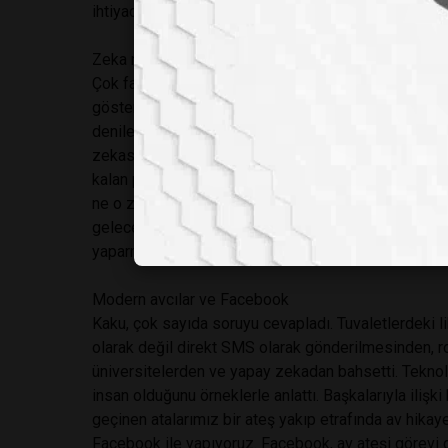
ihtiyacı olan şey ise popüler bilimin yapacağı bir kıv
Zeka nedir?
Çok fazla soru soruldu. Benim en çok zeka ile ilgili 
gösteriliyorsunuz, zeka nedir? Sizce siz zeki misin
denilen şey, bir takım testler sonucu ortaya çıkan z
zekası aşağı yukarı aynı. Mesele zekanızla neler ya
kalan parayla da ilgisi yoktur. Mezun olduğunuz okul
ne o zaman? “seeing the future, desing the future”
geleceği tasarlamakmış. Zeki insanlar bugüne değil, 
yaparmış. Daha az zekiler ise “şu an ne yapabilirim”
Modern avcılar ve Facebook
Kaku, çok sayıda soruyu cevapladı. Tuvaletlerdeki li
olarak değil direkt SMS olarak gönderilmesinden, r
üniversitelerden ve yapay zekadan bahsetti. Teknoloji
insan olduğunu örneklerle anlattı. Başkalarıyla ilişk
geçinen atalarımız bir ateş yakıp etrafında av hika
Facebook ile yapıyoruz. Facebook, av ateşi görevi g