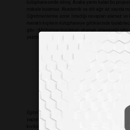
kütüphanesinde almış. Acaba yarım kalan bu projesi n
makale bulamaz. Akademik ve dili ağır az sayıda ma
Öğretmenlerine sorar. İstediği cevapları alamaz ve 
meraklı kişilerin kütüphaneye gittiklerinde bulabilec
gibi –Michio’nun küçükken okumak isteyeceği gibi- 
yazdığı kitaplar satış rekorları kırıyor.
Kibrit ve eğitim
3 bin kişilik salo
konuşma ve içeriğ
oldu. 20 kadar bas
soru sordum. Sonr
Çocukken yazmayı h
Eğitimdeki yeri nedir? Neden popüler bilim kitabı 
yapıyorsunuz? Cevaben “match” dedi. Kibrit. Yani “k
kıvılcımla alev almasını sağlarsınız, dedi. Türk gençl