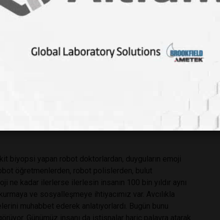
ılcımdır, dedi.
olanı dikkatimi çekti. “Dünyanın en zeki insanları arasında
iz?”. Genel bilinenin aksine şeyler söyledi, Kaku. Zeka
eka katsayınız yani IQ değildir. Neredeyse tüm insanların
ptığınızda. Veyahut zekanın malvarlığınız ve ailenizden
la veya aldığınız eğitimle de çok bağlantısı yoktur. Peki
. Kaku’ya göre zeka; geleceği görebilmek, hayal etmek ve
kısa vadeli değil 20 yıl, 30 yıl sonrasına göre planlar
 “yarın ne yapabilirim” der dururmuş.
kit biyopsi yapan robot doktorlardan, duyguların emoji
obot öğretmenlerden, robot polislerden, bulut
 ne kadar ilerlerse ilerlesin insanın 100 bin yıldır aynı
i kurmaya ve sosyalleşmeye ihtiyacımız var. Avcılıkla
yelerini muhabbet ederek anlatıyorlardı. Bugün bunu
örüyor. Günümüz insanı da istisnalar hariç palavra atarak