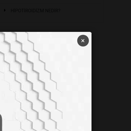
HİPOTİROİDİZM NEDİR?
×