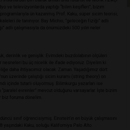
o ve televizyonlarda yaptığı “bilim keşifleri”, bizim
 programlarıyla ün kazanmış Prof. Kaku, süper sicim teorisi,
eleri ile tanınıyor. Bay Michio, “geleceğin fiziği” adlı
ği” adlı çalışmasıyla da önümüzdeki 500 yılın neler
k, derinlik ve genişlik. Evimdeki buzdolabının ölçüleri
neleri bu üç nicelik ile ifade ediyoruz. Diyelim ki
eliğe daha ihtiyacımız olacak. Zaman. Yaşadığımız dört
nun üzerinde çalıştığı sicim kuramı (string theory) on
di içinde tutarlı oluyormuş. Bilimkurgu yazarları ise
“paralel evrenler” mevcut olduğunu varsayarlar. İşte bizim
ar biz foruma dönelim.
düncü sınıf öğrencisiymiş. Einstein’ın en büyük çalışmasını
yaşındaki Kaku, soluğu Kaliforniya Palo Alto