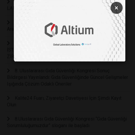
8. Uluslararası Gıda Güvenliği Kongresi Sponsoru
×
LABMEDYA
Orta Doğu İlaç Endüstrisinin Gücü Ortaya Çıkıyor: 6.
Arap İlaç Üreticileri Fuarı 2024
NÜKLEER ENERJİ SEKTÖRÜ 10’UNCU KEZ
İSTANBUL’DA BULUŞACAK NÜKLEER SANTRALLER
ZİRVESİ 2 TEMMUZ’DA BAŞLAYACAK
8. Uluslararası Gıda Güvenliği Kongresi Sonuç
Bildirgesi Yayınlandı: Gıda Güvenliğinde Güncel Gelişmeler
Işığında Çözüm Odaklı Öneriler
Kalite24 Fuarı, Ziyaretçi Davetiyesi İçin Şimdi Kayıt
Olun
8.Uluslararası Gıda Güvenliği Kongresi “Gıda Güvenliği
Sorumluluğumuzdur” sloganı ile başladı