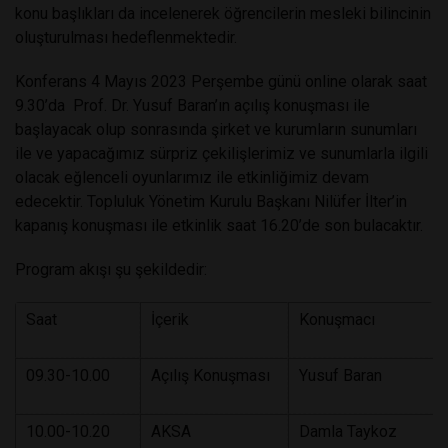
konu başlıkları da incelenerek öğrencilerin mesleki bilincinin
oluşturulması hedeflenmektedir.
Konferans 4 Mayıs 2023 Perşembe günü online olarak saat
9.30’da Prof. Dr. Yusuf Baran’ın açılış konuşması ile
başlayacak olup sonrasında şirket ve kurumların sunumları
ile ve yapacağımız sürpriz çekilişlerimiz ve sunumlarla ilgili
olacak eğlenceli oyunlarımız ile etkinliğimiz devam
edecektir. Topluluk Yönetim Kurulu Başkanı Nilüfer İlter’in
kapanış konuşması ile etkinlik saat 16.20’de son bulacaktır.
Program akışı şu şekildedir:
Saat
İçerik
Konuşmacı
09.30-10.00
Açılış Konuşması
Yusuf Baran
10.00-10.20
AKSA
Damla Taykoz