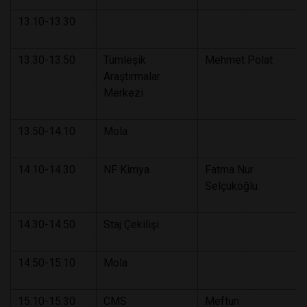
13.10-13.30
13.30-13.50
Tümleşik
Mehmet Polat
Araştırmalar
Merkezi
13.50-14.10
Mola
14.10-14.30
NF Kimya
Fatma Nur
Selçukoğlu
14.30-14.50
Staj Çekilişi
14.50-15.10
Mola
15.10-15.30
CMS
Meftun