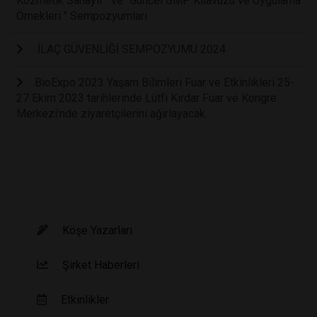
Kozmetik Sanayii “ ve "Güncel GMP Kılavuzu ve Uygulama
Örnekleri " Sempozyumları
İLAÇ GÜVENLİĞİ SEMPOZYUMU 2024
BioExpo 2023 Yaşam Bilimleri Fuar ve Etkinlikleri 25-
27 Ekim 2023 tarihlerinde Lütfi Kırdar Fuar ve Kongre
Merkezi’nde ziyaretçilerini ağırlayacak..
Köşe Yazarları
Şirket Haberleri
Etkinlikler