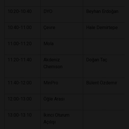
10.20-10.40
DYO
Beyhan Erdoğan
10.40-11.00
Çevre
Hale Demirtepe
11.00-11.20
Mola
11.20-11.40
Akdeniz
Doğan Taç
Chemson
11.40-12.00
MinPro
Bülent Özdemir
12.00-13.00
Öğle Arası
13.00-13.10
İkinci Oturum
Açılışı