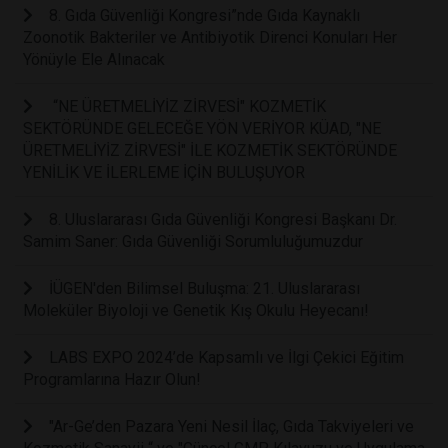
8. Gıda Güvenliği Kongresi”nde Gıda Kaynaklı
Zoonotik Bakteriler ve Antibiyotik Direnci Konuları Her
Yönüyle Ele Alınacak
“NE ÜRETMELİYİZ ZİRVESİ" KOZMETİK
SEKTÖRÜNDE GELECEĞE YÖN VERİYOR KÜAD, "NE
ÜRETMELİYİZ ZİRVESİ" İLE KOZMETİK SEKTÖRÜNDE
YENİLİK VE İLERLEME İÇİN BULUŞUYOR
8. Uluslararası Gıda Güvenliği Kongresi Başkanı Dr.
Samim Saner: Gıda Güvenliği Sorumluluğumuzdur
İÜGEN'den Bilimsel Buluşma: 21. Uluslararası
Moleküler Biyoloji ve Genetik Kış Okulu Heyecanı!
LABS EXPO 2024’de Kapsamlı ve İlgi Çekici Eğitim
Programlarına Hazır Olun!
"Ar-Ge’den Pazara Yeni Nesil İlaç, Gıda Takviyeleri ve