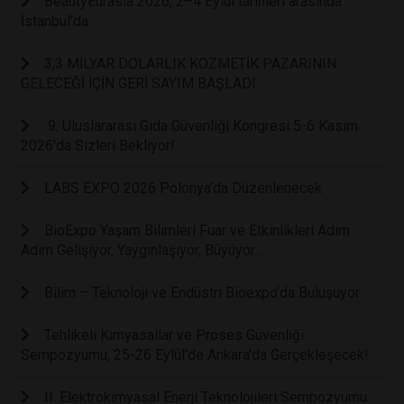
BeautyEurasia 2026, 2–4 Eylül tarihleri arasında
İstanbul’da
3,3 MİLYAR DOLARLIK KOZMETİK PAZARININ
GELECEĞİ İÇİN GERİ SAYIM BAŞLADI
9. Uluslararası Gıda Güvenliği Kongresi 5-6 Kasım
2026’da Sizleri Bekliyor!
LABS EXPO 2026 Polonya’da Düzenlenecek
BioExpo Yaşam Bilimleri Fuar ve Etkinlikleri Adım
Adım Gelişiyor, Yaygınlaşıyor, Büyüyor…
Bilim – Teknoloji ve Endüstri Bioexpo’da Buluşuyor
Tehlikeli Kimyasallar ve Proses Güvenliği
Sempozyumu, 25-26 Eylül'de Ankara'da Gerçekleşecek!
II. Elektrokimyasal Enerji Teknolojileri Sempozyumu