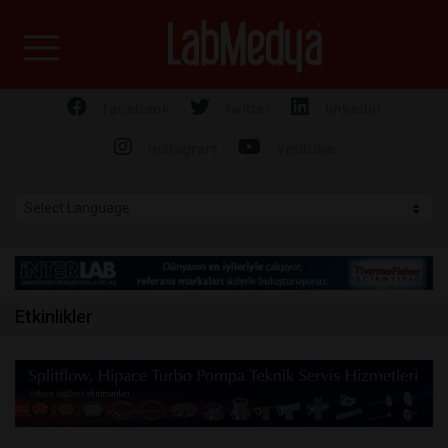
Labmedya - Laboratuv
facebook
twitter
linkedin
instagram
youtube
Etkinlikler