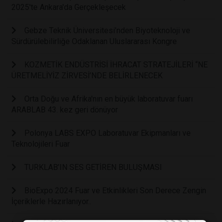
2025'te Ankara'da Gerçekleşecek
Gebze Teknik Üniversitesi’nden Biyoteknoloji ve
Sürdürülebilirliğe Odaklanan Uluslararası Kongre
KOZMETİK ENDÜSTRİSİ İHRACAT STRATEJİLERİ “NE
ÜRETMELİYİZ ZİRVESİ’NDE BELİRLENECEK
Orta Doğu ve Afrika'nın en büyük laboratuvar fuarı
ARABLAB 43. kez geri dönüyor
Polonya LABS EXPO Laboratuvar Ekipmanları ve
Teknolojileri Fuar
TURKLAB’IN SES GETİREN BULUŞMASI
BioExpo 2024 Fuar ve Etkinlikleri Son Derece Zengin
İçeriklerle Hazırlanıyor..