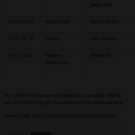
Bağrıyanık
15.30-15.50
Kanat Boya
Ahmet Yürekli
15.50-16.10
Poliya
Cem Gürkan
16.10-16.20
Kapanış
Nilüfer İlter
Konuşması
Not: Etkinlik tüm üniversite öğrencileri davetlidir. Etkinlik
linki etkinlikten bir gün öncesinde sizlerle paylaşılacaktır.
Katılım Linki:
https://forms.gle/Hvc3eboCBXFc2gRk6