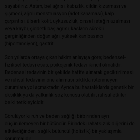
sayabiliriz: Astım, bel ağrısı, kabızlık, cildin kızarması ve
şişmesi, ağrılı menstruasyon (âdet kanaması), kalp
çarpıntısı, ülserli kolit, uykusuzluk, cinsel isteğin azalması
veya kaybı, şiddetli baş ağrısı, kasların sürekli
gerginliğinden doğan ağrı, yüksek kan basıncı
(hipertansiyon), gastrit…
Son yıllarda ortaya çıkan hâkim anlayışa göre; bedensel-
fiziksel tedavi esas, psikojenik tedavi ikincil olmalıdır.
Bedensel tedavinin bir şekilde hafife alınarak geciktirilmesi
ve ruhsal tedavinin öne alınması sıklıkla istenmeyen
durumlara yol açmaktadır. Ayrıca bu hastalıklarda genetik bir
eksiklik ya da yatkınlık söz konusu olabilir; ruhsal etkiler
belki tetikleyicidir.
Görülüyor ki ruh ve beden sağlığı birbirinden ayrı
düşünülemeyen bir bütündür. Birindeki rahatsızlık diğerini de
etkilediğinden, sağlık bütüncül (holistik) bir yaklaşımla
korunmalıdır.