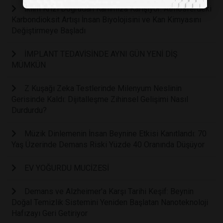
İklim Krizi Doğrudan Kanımıza Karışıyor: Atmosferdeki
Karbondioksit Artışı İnsan Biyolojisini ve Kan Kimyasını
Değiştirmeye Başladı
İMPLANT TEDAVİSİNDE AYNI GÜN YENİ DİŞ
MÜMKÜN
Z Kuşağı Zeka Testlerinde Milenyum Neslinin
Gerisinde Kaldı: Dijitalleşme Zihinsel Gelişimi Nasıl
Durdurdu?
Müzik Dinlemenin İnsan Beynine Etkisi Kanıtlandı: 70
Yaş Üzerinde Demans Riski Yüzde 40 Oranında Düşüyor
EV YOĞURDU MUCİZESİ
Demans ve Alzheimer'a Karşı Tarihi Keşif: Beynin
Doğal Temizlik Sistemini Yeniden Başlatan Nanoteknoloji
Hafızayı Geri Getiriyor