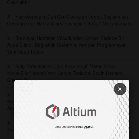
Onarılabilir
Hücrelerinizin Gizli Geri Dönüşüm Tesisi: Yaşlanmayı
Geciktiren ve Hastalıklarla Savaşan "Otofaji" Mekanizması
Brezilyalı Hastanın Vücudundan Kanser Sadece Bir
Ayda Silindi: Bağışıklık Sistemini Yeniden Programlayan
Yeni Nesil Tedavi
Felç Tedavisinde Çığır Açan Keşif: "Dans Eden
Moleküller" İçeren Yeni Serum Tedavisi Beyin Hasarını
Onarabilir
×
Raket Sporları Ömrü Uzatıyor: Araştırmalara Göre
Badminton Oynamak Daha Uzun ve Sağlıklı Bir Yaşamın
Anahtarı Olabilir
Çip Üzerindeki İnsan Bağırsağı İltihaplı Hastalıkların
Nedenlerini Ortaya Çıkardı