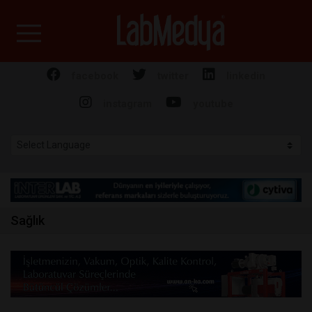
Labmedya - Laboratuv
facebook
twitter
linkedin
instagram
youtube
Sağlık