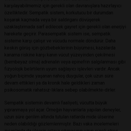
karşılayabilmemiz için gerekli olan davranışlara hazırlayıcı
özelliktedir. Sempatik sistem, korkutucu bir durumdan
koşarak kaçmada veya bir saldırganı dövüşerek
uzaklaştırmada sarf edilecek gayret için gerekli olan enerjiyi
harekete geçirir. Parasempatik sistem ise, sempatik
sisteme karşı çalışır ve vücudu normale döndürür. Daha
keskin görüş için gözbebeklerinin büyümesi, kazalarda
kanama riskine karşı kanın vücut yüzeyinden çekilmesi
(bembeyaz olma) adrenalin veya epinefrin salgılanması gibi
fizyolojik belirtilerin uyum sağlayıcı işlevleri vardır. Ancak
yoğun biçimde yaşanan nahoş duygular, çok uzun süre
devam ettikleri ya da kronik hale geldikleri zaman
psikosomatik rahatsız-lıklara sebep olabilmekte-dirler.
Sempatik sistemin devamlı faaliyeti, vücutta büyük
yıpranmaya
yol açar. Örneğin hayvanlarla yapılan deneyler,
uzun süre gerilim altında tutulan ratlarda mide ülserine
neden olabildiği gözlemlenmiştir. Bazı vaka incelemeleri
insanlarda da ülserin ortaya çıkmasının uzun süreli stres