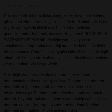
24 OCAK 2019, PERŞEMBE
Psikosomatik rahatsızlıklar; kaygı, stres, duygusal çatışma
gibi ruhsal etkenlerden kaynaklanan fiziksel rahatsızlıklardır.
K
işilik yapısıyla da ilişkili olan bu tür rahatsızlıklarda
genellikle mide-bağırsak, solunum-boşaltım GİBİ VÜCUDUN
SİSTEMLERİ ETKİLENİR. Kişiliğin yapısı ve yaşam
koşullarıyla semptomların niteliği arasında da belli bir ilişki
söz konusudur. Örneğin aşırı kaygılı kişilerde solunumla ilgili
rahatsızlıklar, aşırı stres altında çalışanlarda yüksek tansiyon
ve mide rahatsızlıkları gözlenir.
Psikolojik durumun vücudu etkilemesi ise otonom sinir
sisteminin tepkilerinden kaynaklanır. Otonom sinir sistemi,
sempatik ve parasempatik sistem olmak üzere iki
bölümden oluşur. Basitçe ifade edecek olursak sempatik
sistem, fizyolojik bakımdan genel uyarılmışlığı sağlar ki; bu
sisteme aciliyet (emergency) sistemi de denir. Nitekim
sistemin tüm faaliyeti, bizim acil durumları