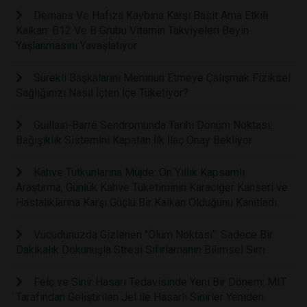
Demans Ve Hafıza Kaybına Karşı Basit Ama Etkili
Kalkan: B12 Ve B Grubu Vitamin Takviyeleri Beyin
Yaşlanmasını Yavaşlatıyor
Sürekli Başkalarını Memnun Etmeye Çalışmak Fiziksel
Sağlığınızı Nasıl İçten İçe Tüketiyor?
Guillain-Barré Sendromunda Tarihi Dönüm Noktası:
Bağışıklık Sistemini Kapatan İlk İlaç Onay Bekliyor
Kahve Tutkunlarına Müjde: On Yıllık Kapsamlı
Araştırma, Günlük Kahve Tüketiminin Karaciğer Kanseri ve
Hastalıklarına Karşı Güçlü Bir Kalkan Olduğunu Kanıtladı
Vücudunuzda Gizlenen "Ölüm Noktası": Sadece Bir
Dakikalık Dokunuşla Stresi Sıfırlamanın Bilimsel Sırrı
Felç ve Sinir Hasarı Tedavisinde Yeni Bir Dönem: MIT
Tarafından Geliştirilen Jel ile Hasarlı Sinirler Yeniden