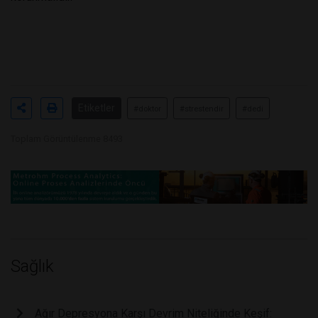
Etiketler
#doktor
#strestendir
#dedi
Toplam Görüntülenme 8493
Sağlık
Ağır Depresyona Karşı Devrim Niteliğinde Keşif: