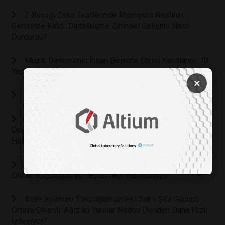
Z Kuşağı Zeka Testlerinde Milenyum Neslinin
Gerisinde Kaldı: Dijitalleşme Zihinsel Gelişimi Nasıl
Durdurdu?
Müzik Dinlemenin İnsan Beynine Etkisi Kanıtlandı: 70
Yaş Üzerinde Demans Riski Yüzde 40 Oranında Düşüyor
×
EV YOĞURDU MUCİZESİ
Demans ve Alzheimer'a Karşı Tarihi Keşif: Beynin
Doğal Temizlik Sistemini Yeniden Başlatan Nanoteknoloji
Hafızayı Geri Getiriyor
Masum Sanılan Bir Kadeh İçki Bile Beyni Fiziksel
Olarak Küçültüyor ve Yaşlanmayı Hızlandırıyor
Bilim İnsanları Tükürüğümüzdeki Saklı Şifa Gücünü
Ortaya Çıkardı: Ağız İçi Yaralar Neden Deriden Daha Hızlı
İyileşiyor?