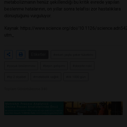
metabolizmanın henüz şekillendiği bu kritik evrede yapılan
beslenme hatalarının, on yıllar sonra telafisi zor hastalıklara
dönüştüğünü vurguluyor.
Kaynak:
https://www.science.org/doi/10.1126/science.adn54
utm_
Etiketler
#erken yaşta şeker tüketimi
#çocuk beslenmesi
#beyin gelişimi
#obezite riski
#tip 2 diyabet
#metabolik sağlık
#ilk 1000 gün
Toplam Görüntülenme 340