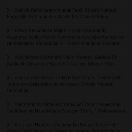
Guillain-Barré Sendromunda Tarihi Dönüm Noktası:
Bağışıklık Sistemini Kapatan İlk İlaç Onay Bekliyor
Kahve Tutkunlarına Müjde: On Yıllık Kapsamlı
Araştırma, Günlük Kahve Tüketiminin Karaciğer Kanseri ve
Hastalıklarına Karşı Güçlü Bir Kalkan Olduğunu Kanıtladı
Vücudunuzda Gizlenen "Ölüm Noktası": Sadece Bir
Dakikalık Dokunuşla Stresi Sıfırlamanın Bilimsel Sırrı
Felç ve Sinir Hasarı Tedavisinde Yeni Bir Dönem: MIT
Tarafından Geliştirilen Jel ile Hasarlı Sinirler Yeniden
Onarılabilir
Hücrelerinizin Gizli Geri Dönüşüm Tesisi: Yaşlanmayı
Geciktiren ve Hastalıklarla Savaşan "Otofaji" Mekanizması
Brezilyalı Hastanın Vücudundan Kanser Sadece Bir
Ayda Silindi: Bağışıklık Sistemini Yeniden Programlayan