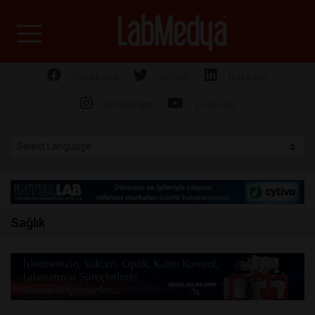
Labmedya - Laboratuv
facebook
twitter
linkedin
instagram
youtube
Sağlık