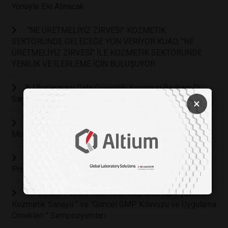
Yönüyle Ele Alınacak
“NE ÜRETMELİYİZ ZİRVESİ" KOZMETİK
SEKTÖRÜNDE GELECEĞE YÖN VERİYOR KÜAD, "NE
ÜRETMELİYİZ ZİRVESİ" İLE KOZMETİK SEKTÖRÜNDE
YENİLİK VE İLERLEME İÇİN BULUŞUYOR
8. Uluslararası Gıda Güvenliği Kongresi Başkanı Dr.
Samim Saner: Gıda Güvenliği Sorumluluğumuzdur
×
İÜGEN'den Bilimsel Buluşma: 21. Uluslararası
Moleküler Biyoloji ve Genetik Kış Okulu Heyecanı!
LABS EXPO 2024’de Kapsamlı ve İlgi Çekici Eğitim
Programlarına Hazır Olun!
"Ar-Ge’den Pazara Yeni Nesil İlaç, Gıda Takviyeleri ve
Kozmetik Sanayii “ ve "Güncel GMP Kılavuzu ve Uygulama
Örnekleri " Sempozyumları