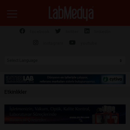
Labmedya - Laboratuv
facebook
twitter
linkedin
instagram
youtube
Etkinlikler