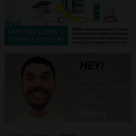
TOP 5
Geçmiş
Etiketler