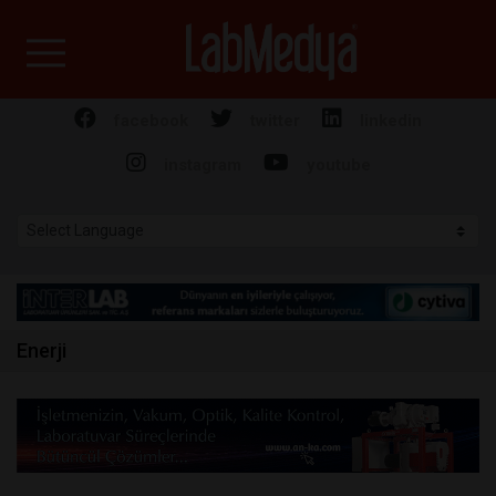
Labmedya - Laboratuv
facebook
twitter
linkedin
instagram
youtube
Enerji