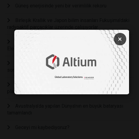
Güneş enerjisinde yeni bir verimlilik rekoru
Birleşik Krallık ve Japon bilim insanları Fukuşima'daki
radyoaktif parçacıklar üzerinde çalışıyorlar
×
Türk Bilim İnsanları “İnsan Nöral Kök Hücreleri İle
Elektrik Üreten Biyoyakıt Hücresi” Geliştirdi
Yenilenebilir enerjinin ihtiyaç duyduğu "fazla alan"
sorunu için yeni bir çalışma
Hollanda'nın Kuzey Denizi’nde rüzgar çiftliği adası
planı
Avustralya’da yapılan Dünya’nın en büyük bataryası
tamamlandı
Geceyi mi kaybediyoruz?