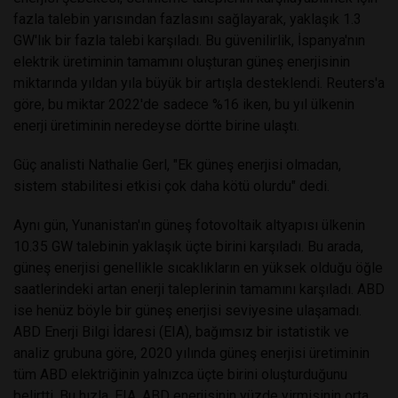
fazla talebin yarısından fazlasını sağlayarak, yaklaşık 1.3
GW'lık bir fazla talebi karşıladı. Bu güvenilirlik, İspanya'nın
elektrik üretiminin tamamını oluşturan güneş enerjisinin
miktarında yıldan yıla büyük bir artışla desteklendi. Reuters'a
göre, bu miktar 2022'de sadece %16 iken, bu yıl ülkenin
enerji üretiminin neredeyse dörtte birine ulaştı.
Güç analisti Nathalie Gerl, "Ek güneş enerjisi olmadan,
sistem stabilitesi etkisi çok daha kötü olurdu" dedi.
Aynı gün, Yunanistan'ın güneş fotovoltaik altyapısı ülkenin
10.35 GW talebinin yaklaşık üçte birini karşıladı. Bu arada,
güneş enerjisi genellikle sıcaklıkların en yüksek olduğu öğle
saatlerindeki artan enerji taleplerinin tamamını karşıladı. ABD
ise henüz böyle bir güneş enerjisi seviyesine ulaşamadı.
ABD Enerji Bilgi İdaresi (EIA), bağımsız bir istatistik ve
analiz grubuna göre, 2020 yılında güneş enerjisi üretiminin
tüm ABD elektriğinin yalnızca üçte birini oluşturduğunu
belirtti. Bu hızla, EIA, ABD enerjisinin yüzde yirmisinin orta