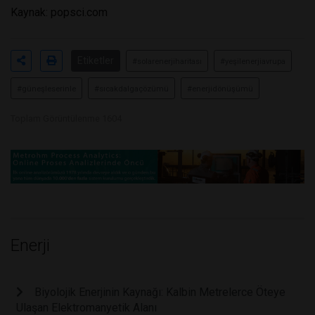
Kaynak:
popsci.com
Etiketler
#solarenerjiharitası
#yeşilenerjiavrupa
#güneşleserinle
#sıcakdalgaçözümü
#enerjidönüşümü
Toplam Görüntülenme 1604
Enerji
Biyolojik Enerjinin Kaynağı: Kalbin Metrelerce Öteye
Ulaşan Elektromanyetik Alanı