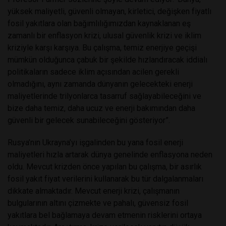
yüksek maliyetli, güvenli olmayan, kirletici, değişken fiyatlı
fosil yakıtlara olan bağımlılığımızdan kaynaklanan eş
zamanlı bir enflasyon krizi, ulusal güvenlik krizi ve iklim
kriziyle karşı karşıya. Bu çalışma, temiz enerjiye geçişi
mümkün olduğunca çabuk bir şekilde hızlandıracak iddialı
politikaların sadece iklim açısından acilen gerekli
olmadığını, aynı zamanda dünyanın gelecekteki enerji
maliyetlerinde trilyonlarca tasarruf sağlayabileceğini ve
bize daha temiz, daha ucuz ve enerji bakımından daha
güvenli bir gelecek sunabileceğini gösteriyor”.
Rusya’nın Ukrayna’yı işgalinden bu yana fosil enerji
maliyetleri hızla artarak dünya genelinde enflasyona neden
oldu. Mevcut krizden önce yapılan bu çalışma, bir asırlık
fosil yakıt fiyat verilerini kullanarak bu tür dalgalanmaları
dikkate almaktadır. Mevcut enerji krizi, çalışmanın
bulgularının altını çizmekte ve pahalı, güvensiz fosil
yakıtlara bel bağlamaya devam etmenin risklerini ortaya