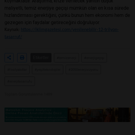
koymaktadır. Araştırma, krize verilecek yanıtın düşük
maliyetli, temiz enerjiye geçişi mümkün olan en kısa sürede
hızlandırması gerektiğini, çünkü bunun hem ekonomi hem de
gezegen için faydalar getireceğini doğruluyor.
Kaynak:
https://iklimgazetesi.com/yenilenebilir-12-trilyon-
tasarruf/
Etiketler
#temizenerji
#enerjigeçişi
#fosilyakıtlar
#yeşilteknolojiler
#2050enerjivizyonu
#enerjitasarrufu
Toplam Görüntülenme 1489