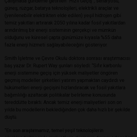
Çalışmada gündeme getirilen “Hızlı Geçiş”; senaryosu,
güneş, rüzgar, batarya teknolojileri, elektrikli araçlar ve
(yenilenebilir elektrikten elde edilen) yeşil hidrojen gibi
temiz yakıtları artırarak 2050 yılına kadar fosil yakıtlardan
arındırılmış bir enerji sisteminin gerçekçi ve mümkün
olduğunu ve küresel çapta günümüze kıyasla %55 daha
fazla enerji hizmeti sağlayabileceğini gösteriyor.
Smith İşletme ve Çevre Okulu doktora sonrası araştırmacısı
baş yazar Dr. Rupert Way şunları söyledi: “Sıfır karbonlu
enerji sistemine geçiş için yüksek maliyetler öngören
geçmiş modeller şirketleri yatırım yapmaktan caydırdı ve
hükümetleri enerji geçişini hızlandıracak ve fosil yakıtlara
bağımlılığı azaltacak politikalar belirleme konusunda
tereddütte bıraktı. Ancak temiz enerji maliyetleri son on
yılda bu modellerin beklediğinden çok daha hızlı bir şekilde
düştü.
“En son araştırmamız, temel yeşil teknolojilerin