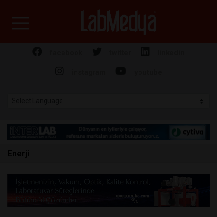
Labmedya - Laboratuv
facebook
twitter
linkedin
instagram
youtube
Enerji