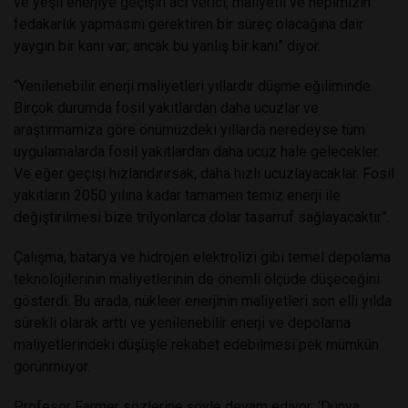
ve yeşil enerjiye geçişin acı verici, maliyetli ve hepimizin
fedakarlık yapmasını gerektiren bir süreç olacağına dair
yaygın bir kanı var; ancak bu yanlış bir kanı” diyor.
“Yenilenebilir enerji maliyetleri yıllardır düşme eğiliminde.
Birçok durumda fosil yakıtlardan daha ucuzlar ve
araştırmamıza göre önümüzdeki yıllarda neredeyse tüm
uygulamalarda fosil yakıtlardan daha ucuz hale gelecekler.
Ve eğer geçişi hızlandırırsak, daha hızlı ucuzlayacaklar. Fosil
yakıtların 2050 yılına kadar tamamen temiz enerji ile
değiştirilmesi bize trilyonlarca dolar tasarruf sağlayacaktır”.
Çalışma, batarya ve hidrojen elektrolizi gibi temel depolama
teknolojilerinin maliyetlerinin de önemli ölçüde düşeceğini
gösterdi. Bu arada, nükleer enerjinin maliyetleri son elli yılda
sürekli olarak arttı ve yenilenebilir enerji ve depolama
maliyetlerindeki düşüşle rekabet edebilmesi pek mümkün
görünmüyor.
Profesör Farmer sözlerine şöyle devam ediyor: ‘Dünya,