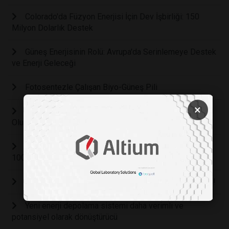
Colorado'da Füzyon Enerjisi İçin Dev İşbirliği: 150
Milyon Dolarlık Destek
Güneş Enerjisinin Rolü: Avrupa'da Serinlemeye Destek
ve Enerji Geleceği
Fotosentezle Çalışan Biyo-Güneş Pili
×
Yeni Teknoloji Havadan Karbon-Nötr Kimyasallar
Oluşturuyor
Yeni süreçlerle havacılıkta kullanılan yakıtlar yüzde
100 sürdürülebilir olabilir
Nükleer füzyon ilk defa laboratuvar ortamında üretildi!
Yeni enerji depolama sistemi daha verimli ve
potansiyel olarak dönüştürücü