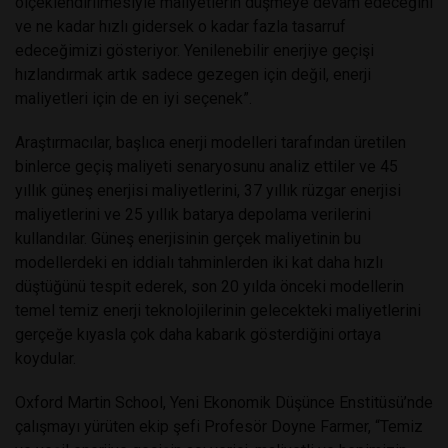
ölçeklendirilmesiyle maliyetlerin düşmeye devam edeceğini
ve ne kadar hızlı gidersek o kadar fazla tasarruf
edeceğimizi gösteriyor. Yenilenebilir enerjiye geçişi
hızlandırmak artık sadece gezegen için değil, enerji
maliyetleri için de en iyi seçenek”.
Araştırmacılar, başlıca enerji modelleri tarafından üretilen
binlerce geçiş maliyeti senaryosunu analiz ettiler ve 45
yıllık güneş enerjisi maliyetlerini, 37 yıllık rüzgar enerjisi
maliyetlerini ve 25 yıllık batarya depolama verilerini
kullandılar. Güneş enerjisinin gerçek maliyetinin bu
modellerdeki en iddialı tahminlerden iki kat daha hızlı
düştüğünü tespit ederek, son 20 yılda önceki modellerin
temel temiz enerji teknolojilerinin gelecekteki maliyetlerini
gerçeğe kıyasla çok daha kabarık gösterdiğini ortaya
koydular.
Oxford Martin School, Yeni Ekonomik Düşünce Enstitüsü’nde
çalışmayı yürüten ekip şefi Profesör Doyne Farmer, “Temiz