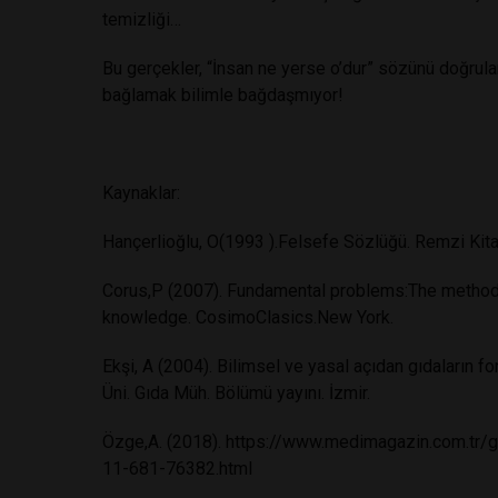
temizliği…
Bu gerçekler, “İnsan ne yerse o’dur” sözünü doğrul
bağlamak bilimle bağdaşmıyor!
Kaynaklar:
Hançerlioğlu, O(1993 ).Felsefe Sözlüğü. Remzi Kitab
Corus,P (2007). Fundamental problems:The method
knowledge. CosimoClasics.New York.
Ekşi, A (2004). Bilimsel ve yasal açıdan gıdaların fo
Üni. Gıda Müh. Bölümü yayını. İzmir.
Özge,A. (2018). https://www.medimagazin.com.tr/g
11-681-76382.html