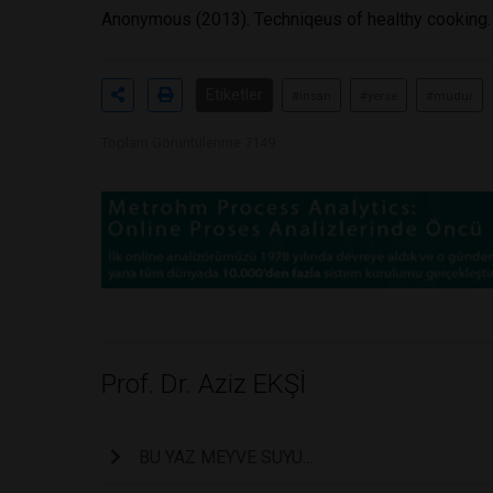
Anonymous (2013). Techniqeus of healthy cooking. T
Etiketler
#insan
#yerse
#mudur
Toplam Görüntülenme 7149
Prof. Dr. Aziz EKŞİ
BU YAZ MEYVE SUYU…