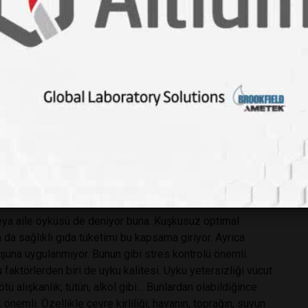
olduğunu gösteren yayınlar da vardır. Gerçekten kalp
or? Uzmanlara göre, bu açıdan genetik miras (aile öyküsü)
da tüketimindeki değişiklikten kaynaklandığı görüşü
ardır. Fakat zamanla değişen yalnız gıda tüketimi midir?
, hareketsiz yaşam gibi olguları görmezden gelebilir miyiz?
örülmesine yol açıyor. Her olumsuzluk gıdaya bağlanırken
rkes için önemlidir ve tek başına gıda tüketimine bağlı
ok daha kolay olurdu. Nitekim uzmanlar bu açıdan başka
 veya aile öyküsü de deniyor buna. Kuşkusuz optimal
 da sağlıklı gıda tüketimi bu kapsama giriyor. Ayrıca
oşuna uygulanmıyor. Bunun gibi stres kontrolü önemli.
 faktörlerden biri de uyku kalitesi. Uyku yetersizliği vücut
tü alışkanlık; tütün, alkol gibi… Bunlardan olabildiğince
nemli. Özellikle çevre kirliliği; havanın, toprağın, suyun