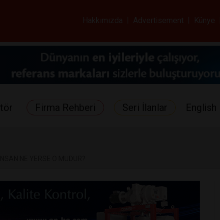
ar ve Sağlık Gazetes
Hakkımızda
|
Advertisement
|
Künye
tör
Firma Rehberi
Seri İlanlar
English 
İNSAN NE YERSE O MUDUR?