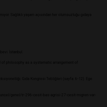
amıyor. Sağlıklı yaşam açısından her olumsuzluğu gıdaya
evi. İstanbul.
 of philosophy as a systematic arrangement of
nksiyonelliği. Gıda Kongresi Tebliğleri (sayfa: 6-12). Ege
uncel/genel/tr-296-cesit-bas-agrisi-27-cesit-migren-var-