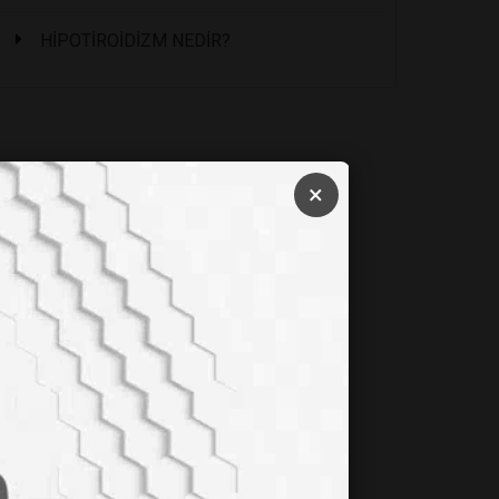
HİPOTİROİDİZM NEDİR?
×