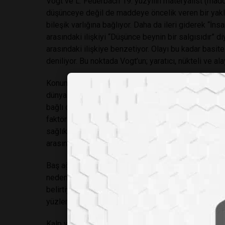
Vogt ve L. Feuerbach 19. yüzyılın materyalist (madd
düşünceye değil de maddeye öncelik veren bir yakl
bileşik varlığına bağlıyor. Daha da ileri giderek “İns
arasındaki ilişkiyi “Düşünce beynin bir salgısıdır” diy
arasındaki ilişkiye benzetiyor. Olayı bu kadar basite
deniliyor. Bu noktada Vogt’un; yaratıcı, nükteli ve al
Konumuz bu felsefi tartışmada taraf veya karşıt olm
dünyasında çok taraftar bulmasıdır. Bunun nedeni; b
bağlı olduğunun” sanılmasıdır. Oysa insan sağlığı, y
faktörlerden yalnızca biridir. Yanlış algılama, bu ger
sağlıkla ilgili her olumsuzluk gıdaya bağlanıyor. Tart
arasındaki gerçek ilişkinin kavranması bu tartışmad
Baş ağrısı önemli bir sağlık problemidir. Fizyolojik 
nedenden söz ediliyor. Uzmanlar, bazı gıdaların (kahve
belirtiyor. Migren açısından gıdanın onlarca nedenden
yüzlerce nedenden biri…
Kalp ve damar hastalığının doymuş yağca zengin gıda 