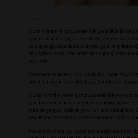
12 MART 2019, SALI
Gıdanın önemini vurgulamak için genellikle iki deyişe a
gıdanız olsun” deyişidir. Hipokrat’a ait olan bu söz
kalmayacağı veya hasta olunursa gıda ile iyileşeceğid
da söylese deyişin bu anlamda doğruluğu tartışmal
uyarıcıdır.
Bu amaçla kullanılan ikinci deyiş ise “İnsan ne yer
edilen bu sözün; gerçekte başka bir filozofa, Ludwig
Gıdaların fonksiyonelliği konusundaki bir yayında ta
gıda tüketimi ile insan sağlığı arasındaki ilişkiye 
ötesine geçiyor. Gıdanın yararı bir tarafa bırakılıyo
bağlanıyor. Bu nedenle, sözün anlamına ilişkin bu ya
Ancak daha önce, bu sözün söylendiği ortamdaki ilg