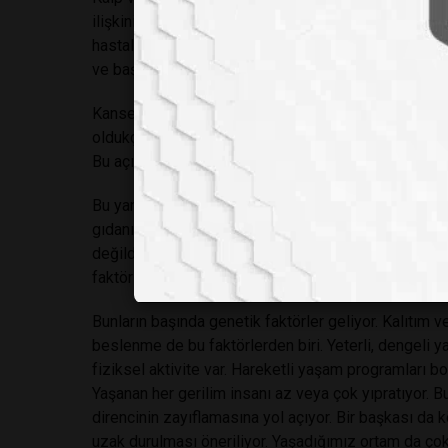
ilişkinin anlamlı olmadığını, bireyden bireye farklı 
hastalığı yalnızca gıda tüketiminden mi kaynaklanıy
ve başka faktörlerin de dikkate alınması gerekiyor.
Kanser tiplerinin zamanla yaygınlaştığı ve bunun gı
oldukça yaygın. Kuşkusuz gıda tüketiminin de payı v
Bu açıdan kentleşme, endüstrileşme, çevre kirliliği
Bu yanlış yaklaşım, gıdanın “günah keçisi” olarak g
gıdanın yararı gözden kaçırılıyor. Sağlıklı yaşam he
değildir. Öyle olsaydı; sağlıklı yaşamı yakalamak ç
faktörlerin de altını çiziyor.
Bunların başında genetik faktörler geliyor. Kalıtım
beslenme de bu faktörlerden biri. Yeterli, dengeli ya
fiziksel aktivite var. Hareketli yaşam programları b
Yaşanan her gerilim insanı az veya çok yıpratıyor. Bu
direncinin zayıflamasına yol açıyor. Bir başkası da kö
uzak durulması öneriliyor. Yaşadığımız ortam da çok ö