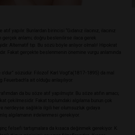
tıf yapılır. Bunlardan birincisi “Gıdanız ilacınız, ilacınız
ün gerçek anlamı; doğru beslenilirse ilaca gerek
ir. Alternatif tıp. Bu sözü böyle anlıyor olmalı! Hipokrat
ıdır. Fakat gerçekte beslenmenin önemine vurgu anlamında
se o’dur” sözüdür. Filozof Karl Vogt’a(1817-1895) da mal
 Feuerbach’a ait olduğu anlaşılıyor.
rafımdan da bu söze atıf yapılmıştır. Bu söze atıfın amacı;
dikkat çekilmesidir. Fakat toplumdaki algılama bunun çok
r ve nerdeyse sağlıkla ilgili her olumsuzluk gıdaya
nlış algılamanın irdelenmesi gerekiyor.
inç felsefi tartışmalara da kısaca değinmek gerekiyor. K.