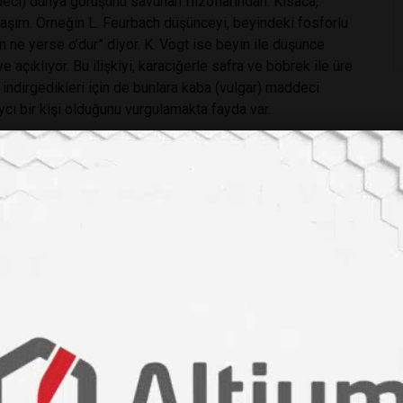
eci) dünya görüşünü savunan filzoflarından. Kısaca,
aşım. Örneğin L. Feurbach düşünceyi, beyindeki fosforlu
an ne yerse o’dur” diyor. K. Vogt ise beyin ile düşünce
e açıklıyor. Bu ilişkiyi, karaciğerle safra ve böbrek ile üre
 indirgedikleri için de bunlara kaba (vulgar) maddeci
aycı bir kişi olduğunu vurgulamakta fayda var.
ak değil. Fakat, “İnsan ne yerse o’dur” sözünün gıda
u sözden yola çıkılarak “İnsan sağlığının yalnızca gıdaya
alnız gıdaya değil başka faktörlere de bağlıdır. Gıda da bu
çeğin anlaşılmasını zorlaştırıyor. Bununla da kalmıyor,
ışılması gereken işte bu anlayıştır. Çünkü gıda ile sağlık
an geçiyor.
veya psikolojik yüzlerce (baş ağrısı için 296, migren için 27)
, çikolata gibi) migren gibi bazı ağrıları artırdığını
 yalnızca biri olduğu anlaşılıyor. Baş ağrısı için ise
tüketimi ile ilişkisini doğrulayan araştırmalar var. Bu