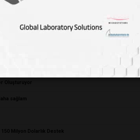
 üretildi!
aşlanacak"
İLEN' PROTEİN
ler Oluşturuyor
daha sağlam
i: 150 Milyon Dolarlık Destek