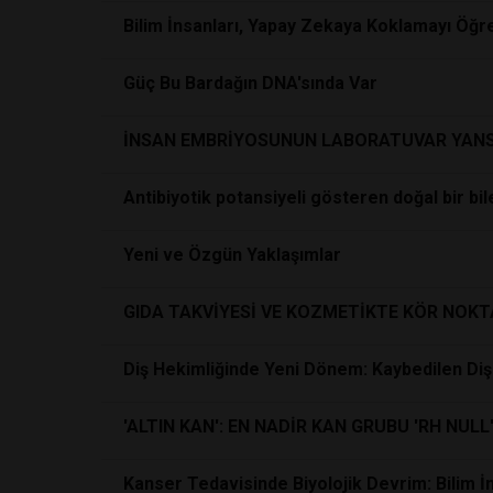
Bilim İnsanları, Yapay Zekaya Koklamayı Öğr
Güç Bu Bardağın DNA'sında Var
İNSAN EMBRİYOSUNUN LABORATUVAR YANS
Antibiyotik potansiyeli gösteren doğal bir bi
Yeni ve Özgün Yaklaşımlar
GIDA TAKVİYESİ VE KOZMETİKTE KÖR NOKT
Diş Hekimliğinde Yeni Dönem: Kaybedilen Diş
'ALTIN KAN': EN NADİR KAN GRUBU 'RH NUL
Kanser Tedavisinde Biyolojik Devrim: Bilim İ