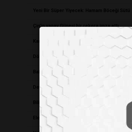
Yeni Bir Süper Yiyecek: Hamam Böceği Sütü
Çin’in yapay Güneşi bir rekora imza attı
Karla Mücadelede Çığır Açacak Formül!
Döllenmemiş tek bir fare yumurtasından yavru
Balıkesir Büyükşehir Belediyesinden Organi
Deri üzerine elektronik cihaz basabilen üç boy
Bilimsel makale dilinde yazı ve etik
Elektrikli araçların batarya ve şarj problem