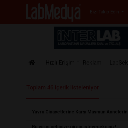
Labmedya - Laboratuv
Bizi Takip Edin
Hızlı Erişim
Reklam
LabSek
Toplam 46 içerik listeleniyor
Yavru Cinayetlerine Karşı Maymun Annelerin
Bu virus cebinize girsin isteyeceksiniz!