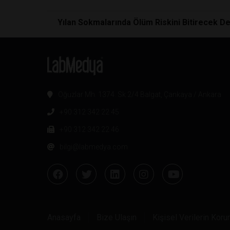
Yılan Sokmalarında Ölüm Riskini Bitirecek Dev
Oğuzlar Mh. 1374. Sk 2/4 Balgat, Çankaya / Ankara
+90 312 342 22 45
+90 312 342 22 46
bilgi@labmedya.com
Anasayfa
Bize Ulaşın
Kişisel Verilerin Kor