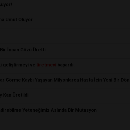
şüyor!
rına Umut Oluyor
Bir İnsan Gözü Üretti
ü geliştirmeyi ve
üretmeyi
başardı.
ar Görme Kaybı Yaşayan Milyonlarca Hasta İçin Yeni Bir Dön
 Kan Üretildi
ndirebilme Yeteneğimiz Aslında Bir Mutasyon