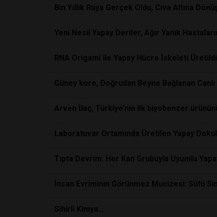
Bin Yıllık Rüya Gerçek Oldu, Cıva Altına Dönü
Yeni Nesil Yapay Deriler, Ağır Yanık Hastala
RNA Origami ile Yapay Hücre İskeleti Üretildi
Güney kore, Doğrudan Beyne Bağlanan Canlı 
Arven İlaç, Türkiye’nin ilk biyobenzer ürünün
Laboratuvar Ortamında Üretilen Yapay Dokul
Tıpta Devrim: Her Kan Grubuyla Uyumlu Yapay
İnsan Evriminin Görünmez Mucizesi: Sütü Si
Sihirli Kimya…