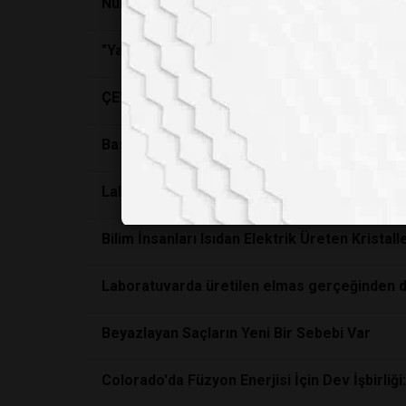
Nükleer füzyon ilk defa laboratuvar ortamında
"Yapay kan 1 yıl sonra insanlara verilmeye b
ÇEVRE DOSTU BİR ÜRÜN: 'BAKTERİDEN ÜRET
Basit bir bilgisayar yosunla çalıştırılabildi
Laboratuvarda üretilen ilk kahve
Bilim İnsanları Isıdan Elektrik Üreten Kristal
Laboratuvarda üretilen elmas gerçeğinden 
Beyazlayan Saçların Yeni Bir Sebebi Var
Colorado'da Füzyon Enerjisi İçin Dev İşbirliğ