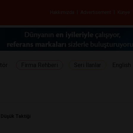
ar ve Sağlık Gazetes
Hakkımızda
|
Advertisement
|
Künye
tör
Firma Rehberi
Seri İlanlar
English 
 Düşük Taktiği