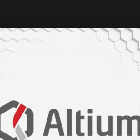
lar üretildi
k Hizmet
utlu yazıcı üretildi
lerine İzmir’den çözüm