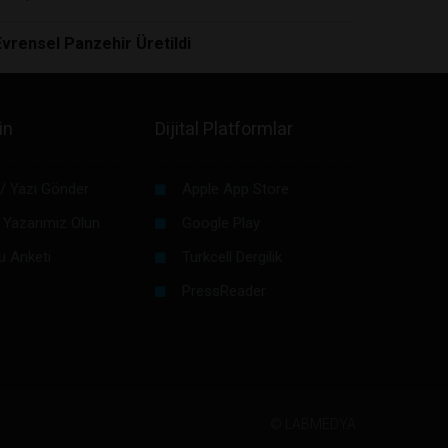
Evrensel Panzehir Üretildi
in
Dijital Platformlar
/ Yazı Gönder
Apple App Store
 Yazarımız Olun
Google Play
u Anketi
Turkcell Dergilik
PressReader
©
LABMEDYA