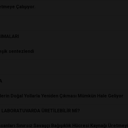
etmeye Çalışıyor.
IMALARI
leşik sentezlendi
A
lerin Doğal Yollarla Yeniden Çıkması Mümkün Hale Geliyor
L' LABORATUVARDA ÜRETİLEBİLİR Mİ?
nsanları Sınırsız Savaşçı Bağışıklık Hücresi Kaynağı Üretmey