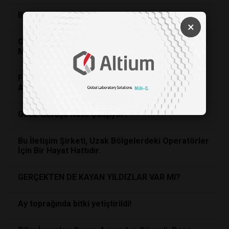
Bir Kara Deliğin Arkasından Gelen İlk Çarpık Işık
×
Olumsuz Bir Ruh Hali Analitik Düşünmeyi Geliştirir
Mi?
Fizikçiler, Mars’taki Auroranın Nasıl Oluştuğunu
Açıklıyor
Gece Görüşü Nasıl Çalışıyor?
Bu İletişim Şirketi, Uzak Bölgelerdeki Operatörler
İçin Bir Hayat Hattıdır.
GERÇEKTEN DE KAYAN YILDIZLAR VAR MI?
Ay toprağında bitki yetiştirildi!