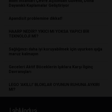
Bilim İnsanları Çevre Açısından Güvenli, Dona
Dayanıklı Kaplamalar Geliştiriyor
Apandisit problemine dikkat!
HAARP NEDİR? YIKICI MI YOKSA YAPICI BİR
TEKNOLOJİ Mİ?
Sağlığınızı daha iyi koruyabilmek için uyurken ışığa
maruz kalmayın
Geceleri Aktif Böceklerin Işıklara Karşı İlginç
Davranışları
LEGO 'AKILLI' BLOKLAR OYUNUN RUHUNA AYKIRI
MI?