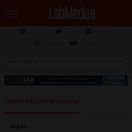
Labmedya - Laboratuv
facebook
twitter
linkedin
instagram
youtube
Toplam 44 içerik listeleniyor
Migren