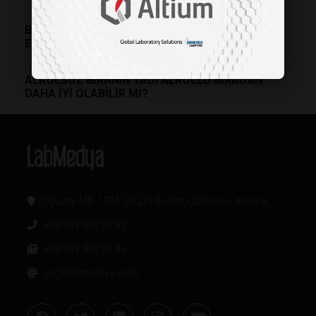
BİR KADEH KIRMIZI ŞARAP SAĞLIĞI NASIL
ETKİLER?
ALKOLSÜZ BİRANIN TADI ALKOLLÜ BİRADAN
DAHA İYİ OLABİLİR Mİ?
Oğuzlar Mh. 1374. Sk 2/4 Balgat, Çankaya / Ankara
+90 312 342 22 45
+90 312 342 22 46
bilgi@labmedya.com