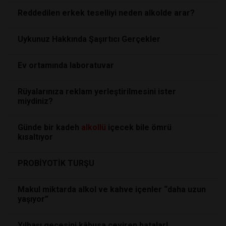
Reddedilen erkek teselliyi neden alkolde arar?
Uykunuz Hakkında Şaşırtıcı Gerçekler
Ev ortamında laboratuvar
Rüyalarınıza reklam yerleştirilmesini ister
miydiniz?
Günde bir kadeh
alkollü
içecek bile ömrü
kısaltıyor
PROBİYOTİK TURŞU
Makul miktarda alkol ve kahve içenler “daha uzun
yaşıyor”
Yılbaşı gecesini kâbusa çeviren hatalar!