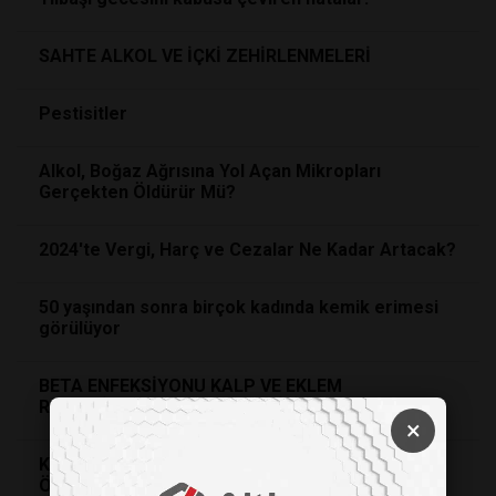
SAHTE ALKOL VE İÇKİ ZEHİRLENMELERİ
Pestisitler
Alkol, Boğaz Ağrısına Yol Açan Mikropları
Gerçekten Öldürür Mü?
2024'te Vergi, Harç ve Cezalar Ne Kadar Artacak?
50 yaşından sonra birçok kadında kemik erimesi
görülüyor
BETA ENFEKSİYONU KALP VE EKLEM
ROMATİZMASINA YOL AÇABİLİR
×
KARACİĞER YAĞLANMASINDA BESLENMENİN
ÖNEMİ