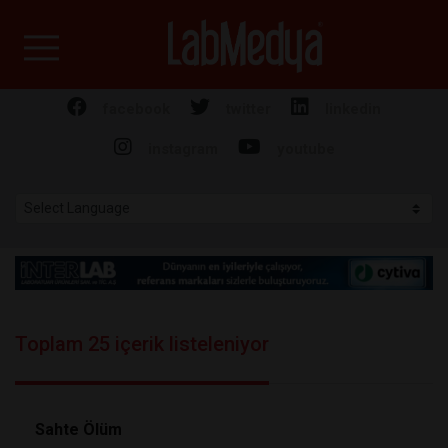
Labmedya - Laboratuv
facebook
twitter
linkedin
instagram
youtube
Toplam 25 içerik listeleniyor
Sahte Ölüm