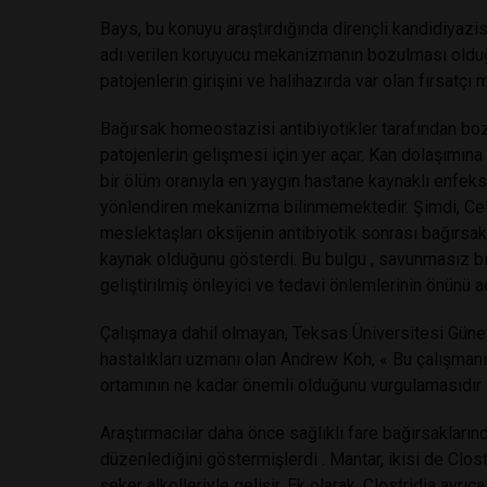
Bays, bu konuyu araştırdığında dirençli kandidiyazi
adı verilen koruyucu mekanizmanın bozulması olduğu
patojenlerin girişini ve halihazırda var olan fırsatçı 
Bağırsak homeostazisi antibiyotikler tarafından bo
patojenlerin gelişmesi için yer açar. Kan dolaşımına
bir ölüm oranıyla en yaygın hastane kaynaklı enfeks
yönlendiren mekanizma bilinmemektedir. Şimdi, Cel
meslektaşları oksijenin antibiyotik sonrası bağırs
kaynak olduğunu gösterdi. Bu bulgu , savunmasız bir
geliştirilmiş önleyici ve tedavi önlemlerinin önünü aç
Çalışmaya dahil olmayan, Teksas Üniversitesi Gün
hastalıkları uzmanı olan Andrew Koh, « Bu çalışmanın
ortamının ne kadar önemli olduğunu vurgulamasıdır 
Araştırmacılar daha önce sağlıklı fare bağırsaklarında 
düzenlediğini göstermişlerdi . Mantar, ikisi de Clost
şeker alkolleriyle gelişir. Ek olarak, Clostridia ayrı