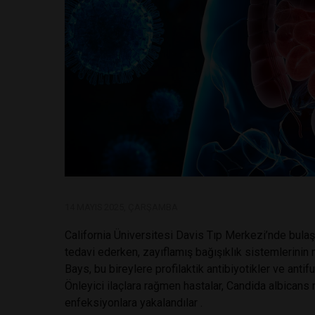
14 MAYIS 2025, ÇARŞAMBA
California Üniversitesi Davis Tıp Merkezi’nde bulaşı
tedavi ederken, zayıflamış bağışıklık sistemlerinin m
Bays, bu bireylere profilaktik antibiyotikler ve antif
Önleyici ilaçlara rağmen hastalar, Candida albican
enfeksiyonlara yakalandılar .