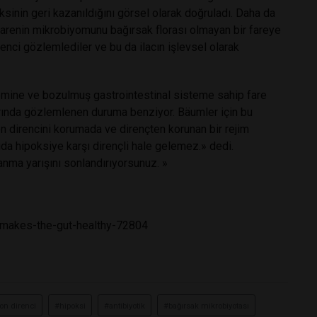
inin geri kazanıldığını görsel olarak doğruladı. Daha da
 farenin mikrobiyomunu bağırsak florası olmayan bir fareye
renci gözlemlediler ve bu da ilacın işlevsel olarak
temine ve bozulmuş gastrointestinal sisteme sahip fare
arında gözlemlenen duruma benziyor. Bäumler için bu
on direncini korumada ve dirençten korunan bir rejim
da hipoksiye karşı dirençli hale gelemez.» dedi.
lanma yarışını sonlandırıyorsunuz. »
-makes-the-gut-healthy-72804
on direnci
#hipoksi
#antibiyotik
#bağırsak mikrobiyotası