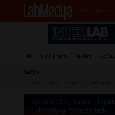
Labmedya - Laboratuv
Bizi Takip Edin
Hızlı Erişim
Reklam
LabSek
Sağlık
Labmedya
Haberler
Sağlık
Hipoksi Bağırsaklar