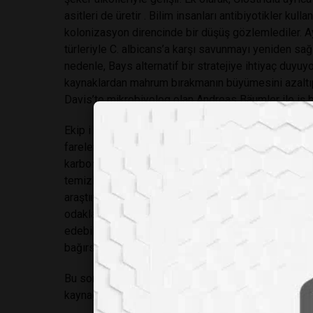
asitleri de üretir . Bilim insanları antibiyotikler kulla
kolonizasyon direncinde bir düşüş gözlemlediler. Ayr
türleriyle C. albicans’a karşı savunmayı yeniden sağ
nedenle, Bays alternatif bir stratejiye ihtiyaç duyuyo
kaynaklardan mahrum bırakmanın büyümesini azaltıp 
Davis’te mikrobiyolog olan Andreas Bäumler ile iş bir
Ekip ilk olarak C. albicans tarafından kullanılan metabo
farelerin bağırsak içeriklerini sağlıklı farelerinkiyle 
karbonhidratlar ve alkollü şekerleri tespit ettiler. S
temizlenmesinin, bağırsak florası tükendikten sonr
araştırdılar. Bunun için Bays ve meslektaşları, C. alb
odaklandılar . Antibiyotikle tedavi edilen farelere ik
edebilen, diğeri metabolize edemeyen. Bu fareleri C. 
bağırsaklarındaki C. albicans bolluğu arasında bir fa
Bu sonuçlar için farklı açıklamalar üzerinde kafa yor
kaynağına baktığımızı fark ettik, » dedi.