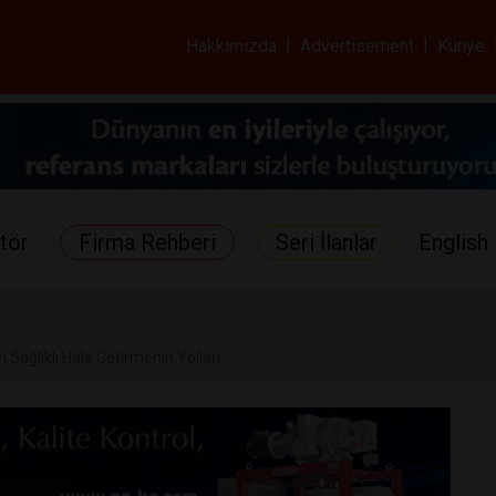
ar ve Sağlık Gazetes
Hakkımızda
|
Advertisement
|
Künye
tör
Firma Rehberi
Seri İlanlar
English 
ı Sağlıklı Hale Getirmenin Yolları