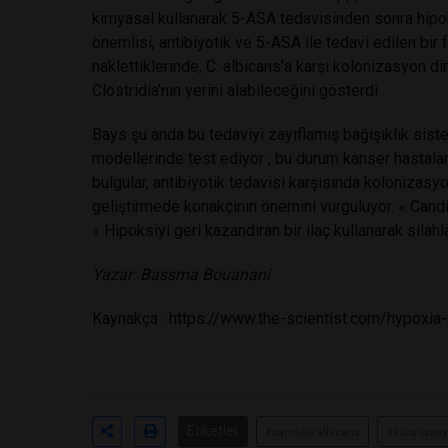
kimyasal kullanarak 5-ASA tedavisinden sonra hipoks
önemlisi, antibiyotik ve 5-ASA ile tedavi edilen bir
naklettiklerinde, C. albicans’a karşı kolonizasyon di
Clostridia’nın yerini alabileceğini gösterdi .
Bays şu anda bu tedaviyi zayıflamış bağışıklık sis
modellerinde test ediyor ; bu durum kanser hastal
bulgular, antibiyotik tedavisi karşısında kolonizasy
geliştirmede konakçının önemini vurguluyor. « Candi
« Hipoksiyi geri kazandıran bir ilaç kullanarak silah
Yazar: Bassma Bouanani
Kaynakça :
https://www.the-scientist.com/hypoxia
Etiketler
#candida albicans
#kolonizasy