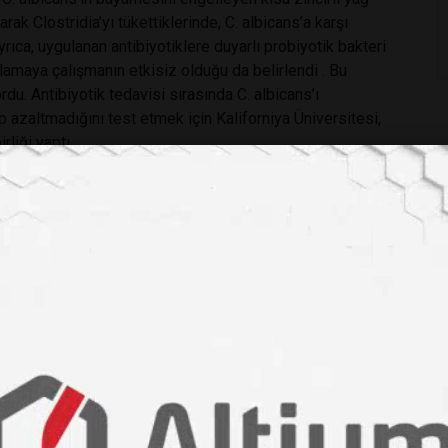
narak Clostridia’yı tükettiklerinde, C. albicans’a karşı
ıca, uygulanan antibiyotiklere duyarlı probiyotik bakteri
lamaya çalışmanın etkisiz olduğu da belirlendi . Bu
rdu. Antibiyotik tedavisi sırasında C. albicans’ı
azaltmadığını test etmek için Kaliforniya Üniversitesi,
liği yaptı.
litlerin aralığını analiz etti . C. albicans ile aşılanan
karşılaştırdılar ve mantar varlığında azalan çeşitli
onra, bu kaynaklardan herhangi birinin bakteriyel olarak
a C. albicans’ın büyümesini engelleyip engellemeyeceğini
icans’ın kullandığı alkollü şekerlerden biri olan sorbitole
i Escherichia coli suşu aşıladılar : biri sorbitolü metabolize
albicans ile zorladıklarında , araştırmacılar her iki grubun
rk görmediler .
duktan sonra Bays bir anlığına aydınlandı. « Yanlış besin