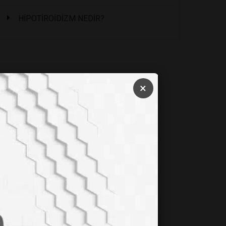
HİPOTİROİDİZM NEDİR?
×