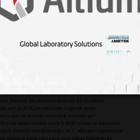
ri, bağırsak hücresi reseptörlerine bağlanan ve düşük oksijen
üretir. Bu da mikrobiyal homeostazın korunması için çok
 boşaltır ve böylece bağırsaklardaki oksijen seviyesini
ndan zengin bir ortamın, antibiyotikler bakteriyel rakiplerini
leri metabolize etmesini sağlayabileceği hipotezini ortaya
davi edilen bir grup fareye aerobik olarak büyüyebilen ve
 ve bunu yapamayan bir suşla aşıladılar. Ekip bu fareleri C.
 coli suşu olan farelerin oksijen açısından zengin
ar elde ettiler .
diğerlerinden daha hızlı büyür veya bölünür ve toplumu ele
k da dahil olmak üzere gezegenin her yerinde geçerlidir. »
yon direncini geri kazandırabilecek bir müdahale
ilik asit (5-ASA) molekülünün bağırsak epitel
erin bağırsaklarındaki anaerobik koşulları geri
antibiyotik tedavisinden sonra 5-ASA’nın mantar patlaması
izasyon direncini artırabileceğini ve C. albicans büyümesini
 az oksijene sahip hücrelere özel olarak bağlanan bir