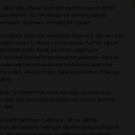
s vakası gibi görünen şeyin aslında kolonizasyon direnci
nu keşfetti : Bu, normal bağırsak mikrobiyotasının
mikropların yayılmasını sınırladığı bir olgudur.
zulduğunda, bakteriyel savunmalar düşer ve C. albicans gibi
 ulaşan invaziv C. albicans enfeksiyonları, %49’luk yüksek
iyonlardan biridir. Ancak, bu mantar çoğalmasını
l Host and Microbe’da yayınlanan bir çalışmada , Bays ve
ak ortamında mantar büyümesini destekleyen önemli bir
eylerde C. albicans’ın aşırı büyümesini kontrol etmek için
abilir .
eybatı Tıp Merkezi’nde çocuk onkoloğu ve enfeksiyon
 ilginç yanı, kolonizasyon direnci için konakçı çevresel
» dedi.
çeşitli faktörlerin C. albicans’ı sıkı bir şekilde
ridia gibi bakteriler tarafından tüketilen karbonhidratlar ve
ca C. albicans’ın büyümesini engelleyen kısa zincirli yağ