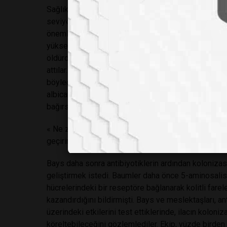
Sağlıklı bağırsaklar hipoksiktir. Bağırsak bakterile
seviyelerinin korunmasını işaret eden metabolitler 
önemlidir. Antibiyotik tedavisi bu temel molekülleri
yükseltir. Bunu akılda tutarak, yazarlar oksijen açısı
öldürdükten sonra C. albicans’ın yeni mevcut besin
attılar. Teorilerini doğrulamak için, antibiyotikle te
böylece bağırsaktaki oksijeni temizleyebilen E. coli
albicans ile test ettiğinde, oksijeni kullanamayan E.
bağırsaklarında önemli ölçüde daha fazla sayıda mant
« Ne zaman oksijen varsa, oksijeni kullanan herkes 
geçirir, » dedi Bäumler. « Bu kurallar, kalın bağırsa
Bays daha sonra antibiyotiklerin ardından kolonizas
geliştirmek istedi. Baumler daha önce 5-aminosalis
hücrelerindeki bir reseptöre bağlanarak kolitli farel
kazandırdığını bildirmişti. Bays ve meslektaşları, 
üzerindeki etkilerini test ettiklerinde, ilacın kolon
köreltebileceğini gözlemlediler. Ekip, yüzde birden