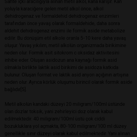
Sahte içki aracılığıyla alınan metil alkol, kana karışır. Kan
yoluyla karaciğere gelen metil alkol önce, alkol
dehidrogenaz ve formaldehid dehidrogenaz enzimleri
tarafından önce yavaş olarak formaldehide, daha sonra
aldehit dehidrogenaz enzimi ile formik aside metabolize
edilir. Bu dönüşüm etil alkole oranla 5-10 kere daha yavaş
oluşur. Yavaş yıkılım, metil alkolün organizmada birikimine
neden olur. Formik asit sitokrom c oksidaz aktivitesini
inhibe eder. Oluşan asidozun ana kaynağı formik asid
olmakla birlikte laktik asid birikimi de asidoza katkıda
bulunur. Oluşan format ve laktik asid anyon açığının artışına
neden olur. Ayrıca körlük oluşumu birincil olarak formik aside
bağlıdır[5].
Metil alkolün kandaki düzeyi 20 miligram/100ml üstünde
olan dozlar toksik, yani zehirleyici doz olarak kabul
edilmektedir. 40 miligram/100ml üstü çok ciddi
bozukluklara yol açmakta, 80-100 miligram/100 ml düzey
genellikle sınır düzeyi olarak kabul edilmektedir. Yani alınan