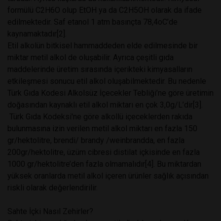
formülü C2H6O olup EtOH ya da C2H5OH olarak da ifade
edilmektedir. Saf etanol 1 atm basınçta 78,4oC’de
kaynamaktadır[2].
Etil alkolün bitkisel hammaddeden elde edilmesinde bir
miktar metil alkol de oluşabilir. Ayrıca çeşitli gıda
maddelerinde üretim sırasında içerikteki kimyasalların
etkileşmesi sonucu etil alkol oluşabilmektedir. Bu nedenle
Türk Gıda Kodesi Alkolsüz İçecekler Tebliği’ne göre üretimin
doğasından kaynaklı etil alkol miktarı en çok 3,0g/L’dir[3].
Türk Gıda Kodeksi'ne göre alkollü içeceklerden rakıda
bulunmasına izin verilen metil alkol miktarı en fazla 150
gr/hektolitre, brendi/ brandy /weinbrandda, en fazla
200gr/hektolitre, üzüm cibresi distilat içkisinde en fazla
1000 gr/hektolitre’den fazla olmamalıdır[4]. Bu miktardan
yüksek oranlarda metil alkol içeren ürünler sağlık açısından
riskli olarak değerlendirilir.
Sahte İçki Nasıl Zehirler?