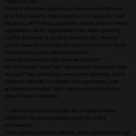
Tedavi Şekilleri
Hastanın etkilenme durumuna ve etkilenme özelliklerine
göre farklı tedaviler uygulanmaktadır: Sıvı tedavileri, mide
yıkanması, aktif karbon uygulaması, asidoz tedavisi vitamin
uygulamaları, diyaliz uygulamaları, özel ilaçlar (panzehir
özelliği gösteren) ve etil alkol tedavileri gibi. Hastanın
gözleri hasar görmüşse gözler ışıktan korunmalıdır. Vücut
sıcak tutulmalı, hasta sakinleştirilmelidir.
Sahte İçkiye Karşı Ne Gibi Önlemler Alınabilir?
Alkollü içeceğin satış fiyatı ‘çok uygunsa’, mutlaka bir daha
düşünün! Toplu şekilde içki servis eden işletmeler, yetkili
dağıtıcılar dışındaki firmalardan alım yapmamaya özen
göstermek zorundadır. Sahte içkinin ambalaj bilgilerine
dikkat ederek anlaşılabilir:
1- İçkilerin orijinal ambalajında olup olmadığına dikkat
edilmelidir. Yıpranmış ambalajlı ürünler kesinlikle
alınmamalıdır.
2-İçki şişesinin üzerinde bakanlık onaylı kayıt numarası olup