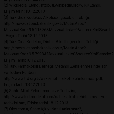
[2] Wikipedia, Etanol, http://tr.wikipedia.org/wiki/Etanol,
Erişim tarihi:18.12.2013
[3] Türk Gıda Kodeksi, Alkolsüz İçecekler Tebliği,
http://mevzuat.basbakanlik.gov.tr/Metin.Aspx?
MevzuatKod=9.5.11376&MevzuatIliski=0&sourceXmlSearch
, Erişim Tarihi:18.12.2013
[4] Türk Gıda Kodeksi, Distile Alkollü İçecekler Tebliği,
http://mevzuat.basbakanlik.gov.tr/Metin.Aspx?
MevzuatKod=9.5.7993&MevzuatIliski=0&sourceXmlSearch=2
Erişim Tarihi:18.12.2013
[5] Türk Farmakoloji Derneği, Metanol Zehirlenmesinde Tanı
ve Tedavi Rehberi,
http://www.tfd.org.tr/eski/metil_alkol_zehirlenmesi.pdf,
Erişim tarihi:18.12.2013
[6] Sahte Alkol Zehirlenmesi ve Tedavisi,
http://www.turkmedikal.com/sahte-alkol-zehirlenmesi-ve-
tedavisi.htm, Erişim tarihi:18.12.2013
[7] Olay.com.tr, Sahte İçkiyi Nasıl Anlarsınız?,