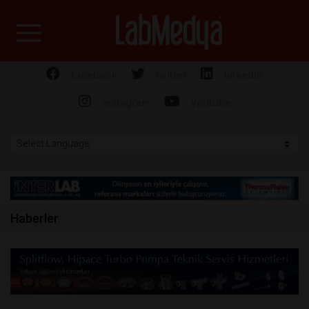
Labmedya - Laboratuv
facebook
twitter
linkedin
instagram
youtube
Haberler