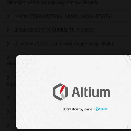
Hamsiler Karadeniz’den Göç Etmeye Başladı
YAPAY ZEKA DESTEKLİ SANAL LABORATUVAR
BİRLİKTE BÜYÜDÜĞÜMÜZ 15. YILIMIZ!
Cleanzone 2024: Temiz odalarla geleceğe doğru
Yapay Zeka Arkadaşa Mesaj Yazmada Yardımcı
Olabilir, Ama Yapmayın
Düşündüğünüz Kadar Sağlıklı Olmayan 7 " Sahtekâr
Gıda"
Laboratuvarda üretilen ilk kahve
Aç Mıyım Yoksa Sıkıldım Mı?
3.4 Milyar Dozun Ardından Covid-19 Aşıları