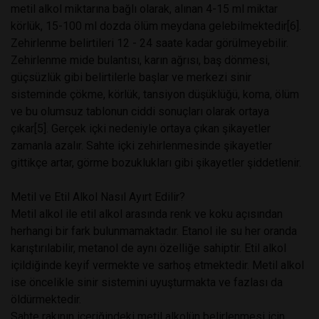
metil alkol miktarına bağlı olarak, alınan 4-15 ml miktar
körlük, 15-100 ml dozda ölüm meydana gelebilmektedir[6].
Zehirlenme belirtileri 12 - 24 saate kadar görülmeyebilir.
Zehirlenme mide bulantısı, karın ağrısı, baş dönmesi,
güçsüzlük gibi belirtilerle başlar ve merkezi sinir
sisteminde çökme, körlük, tansiyon düşüklüğü, koma, ölüm
ve bu olumsuz tablonun ciddi sonuçları olarak ortaya
çıkar[5]. Gerçek içki nedeniyle ortaya çıkan şikayetler
zamanla azalır. Sahte içki zehirlenmesinde şikayetler
gittikçe artar, görme bozuklukları gibi şikayetler şiddetlenir.
Metil ve Etil Alkol Nasıl Ayırt Edilir?
Metil alkol ile etil alkol arasında renk ve koku açısından
herhangi bir fark bulunmamaktadır. Etanol ile su her oranda
karıştırılabilir, metanol de aynı özelliğe sahiptir. Etil alkol
içildiğinde keyif vermekte ve sarhoş etmektedir. Metil alkol
ise öncelikle sinir sistemini uyuşturmakta ve fazlası da
öldürmektedir.
Sahte rakının içeriğindeki metil alkolün belirlenmesi için