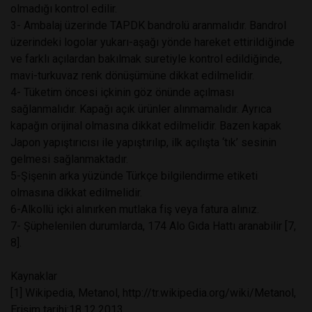
olmadığı kontrol edilir.
3- Ambalaj üzerinde TAPDK bandrolü aranmalıdır. Bandrol
üzerindeki logolar yukarı-aşağı yönde hareket ettirildiğinde
ve farklı açılardan bakılmak suretiyle kontrol edildiğinde,
mavi-turkuvaz renk dönüşümüne dikkat edilmelidir.
4- Tüketim öncesi içkinin göz önünde açılması
sağlanmalıdır. Kapağı açık ürünler alınmamalıdır. Ayrıca
kapağın orijinal olmasına dikkat edilmelidir. Bazen kapak
Japon yapıştırıcısı ile yapıştırılıp, ilk açılışta ‘tık’ sesinin
gelmesi sağlanmaktadır.
5-Şişenin arka yüzünde Türkçe bilgilendirme etiketi
olmasına dikkat edilmelidir.
6-Alkollü içki alınırken mutlaka fiş veya fatura alınız.
7- Şüphelenilen durumlarda, 174 Alo Gıda Hattı aranabilir [7,
8].
Kaynaklar
[1] Wikipedia, Metanol, http://tr.wikipedia.org/wiki/Metanol,
Erişim tarihi:18.12.2013