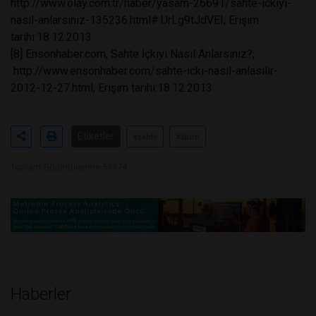
http://www.olay.com.tr/haber/yasam-26691/sahte-ickiyi-
nasil-anlarsiniz-135236.html#.UrLg9tJdVEI, Erişim
tarihi:18.12.2013
[8] Ensonhaber.com, Sahte İçkiyi Nasıl Anlarsınız?,
http://www.ensonhaber.com/sahte-icki-nasil-anlasilir-
2012-12-27.html, Erişim tarihi:18.12.2013
Etiketler
#sahte
#ölüm
Toplam Görüntülenme 53374
Haberler