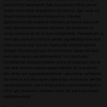
basit bir test denenebilir: Rakı içerisine bir miktar yemek
sodası ilave edilip değişiklikleri gözleyiniz. Eğer rengi süt
beyaz olması gerekirken bulanıyorsa o rakıdan
şüphelenilmelidir, bulanıklık meydana geliyorsa içerisinde
metil alkol bulunma ihtimali yüksektir. Bu test kesin bir
sonuç vermese de bir ön test niteliğindedir. Piyasada etil ve
metil alkol ayrımının hızlı bir şekilde yapılabildiği ticari test
kitleri mevcut olup, cüzi bir fiyatla elde edilebilmektedir.
Örneğin chromptropic asit ile kolorimetrik olarak etil alkol
metil alkol ayrımı yapılabilmektedir. Test metil alkol
formaldehide dönüştürüldükten sonra chromptropic asit ile
mor renk vermesi esasına dayanmaktadır. Bu test alkollü
tüm içkiler için uygulanabilmektedir. Laboratuvar şartlarında
ise metil ve etil alkol ayrımı daha kolay ve kesin bir şekilde
yapılabilmektedir. Gaz kromatografisi, kütle kromatografisi,
HPLC gibi donanımlı cihazlarla sahte içki çok kolay tespit
edilebilmektedir.