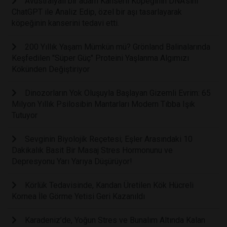
Avustralyalı bir adam Kanserli Köpeğinin DNA'sını
ChatGPT ile Analiz Edip, özel bir aşı tasarlayarak
köpeğinin kanserini tedavi etti.
200 Yıllık Yaşam Mümkün mü? Grönland Balinalarında
Keşfedilen "Süper Güç" Proteini Yaşlanma Algımızı
Kökünden Değiştiriyor
Dinozorların Yok Oluşuyla Başlayan Gizemli Evrim: 65
Milyon Yıllık Psilosibin Mantarları Modern Tıbba Işık
Tutuyor
Sevginin Biyolojik Reçetesi; Eşler Arasındaki 10
Dakikalık Basit Bir Masaj Stres Hormonunu ve
Depresyonu Yarı Yarıya Düşürüyor!
Körlük Tedavisinde, Kandan Üretilen Kök Hücreli
Kornea İle Görme Yetisi Geri Kazanıldı
Karadeniz’de, Yoğun Stres ve Bunalım Altında Kalan