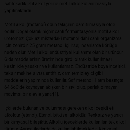
sahtekarlık etil alkol yerine metil alkol kullanılmasıyla
yapılmaktadır.
Metil alkol (metanol) odun talaşının damıtılmasıyla elde
edilir. Doğal olarak hiçbir canlı fermantasyonla metil alkol
üretemez. Çok az miktardaki metanol dahi canlı organizma
için zehirdir. 25 gram metanol içilirse; insanlarda körlüğe
neden olur. Metil alkol endüstriyel kullanımı olan bir üründür.
Gıda maddelerinin üretiminde girdi olarak kullanılması
kesinlikle yasaktır ve kullanılamaz. Endüstride boya inceltici,
teksir makine sıvısı, antifriz, cam temizleyici gibi
maddelerin yapımında kullanılır. Saf metanol 1 atm basınçta
64,6oC’de kaynayan akışkan bir sıvı olup, parlak olmayan
mavimsi bir alevle yanar[1].
İçkilerde bulunan ve bulunması gereken alkol çeşidi etil
alkoldür (etanol). Etanol, bitkisel alkoldür. Renksiz ve yanıcı
bir kimyasal bileşiktir. Alkollü içeceklerde kullanılan tek alkol
türüdür. Ayrıca ilaçlarda da kullanılabilmektedir. Kimyasal