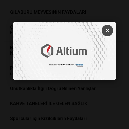
GİLABURU MEYVESİNİN FAYDALARI
ÇAY İÇTİĞİMİZDE ZİHİN PERFORMANSI NASIL
×
ETKİLENİR?
Havuçlar Alametifarikası Olan Turuncu Rengini
Nasıl Alır?
Plastikler ve kimyasallar artık yeni bir yöntemle
üretilebilir
Unutkanlıkla İlgili Doğru Bilinen Yanlışlar
KAHVE TANELERİ İLE GELEN SAĞLIK
Sporcular için Kızılcıkların Faydaları