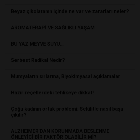
Beyaz çikolatanın içinde ne var ve zararları neler?
AROMATERAPİ VE SAĞLIKLI YAŞAM
BU YAZ MEYVE SUYU…
Serbest Radikal Nedir?
Mumyaların sırlarına, Biyokimyasal açıklamalar
Hazır reçellerdeki tehlikeye dikkat!
Çoğu kadının ortak problemi: Selülitle nasıl başa
çıkılır?
ALZHEIMER’DAN KORUNMADA BESLENME
ÖNLEYİCİ BİR FAKTÖR OLABİLİR Mİ?