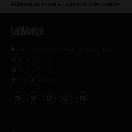
BAĞIRSAK SAĞLIĞINI BU TARİFLERLE GÜÇLENDİR!
Oğuzlar Mh. 1374. Sk 2/4 Balgat, Çankaya / Ankara
+90 312 342 22 45
+90 312 342 22 46
bilgi@labmedya.com