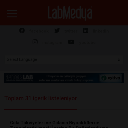
Labmedya - Laboratuv
facebook
twitter
linkedin
instagram
youtube
Toplam 31 içerik listeleniyor
Gıda Takviyeleri ve Gıdanın Biyoaktiflerce