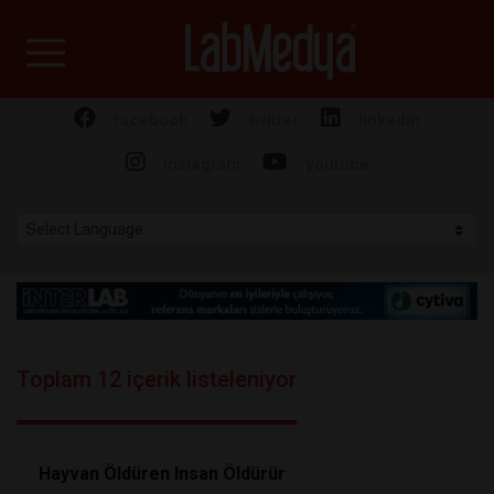
Labmedya - Laboratuv
facebook
twitter
linkedin
instagram
youtube
Toplam 12 içerik listeleniyor
Hayvan Öldüren Insan Öldürür