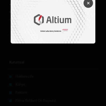
×
+90 312 342 22 45
+90 312 342 22 46
bilgi@labmedya.com
Kurumsal
Hakkımızda
Künye
Reklam
Firma Rehberi Ön Başvuru