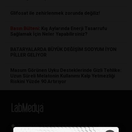
Glifosat ile zehirlenmek zorunda değiliz!
Basın
Bülteni
: Kış Aylarında Enerji Tasarrufu
Sağlamak İçin Neler Yapabilirsiniz?
BATARYALARDA BÜYÜK DEĞİŞİM SODYUM İYON
PİLLER GELİYOR
Masum Görünen Uyku Desteklerinde Gizli Tehlike:
Uzun Süreli Melatonin Kullanımı Kalp Yetmezliği
Riskini Yüzde 90 Artırıyor
Oğuzlar Mh. 1374. Sk 2/4 Balgat, Çankaya / Ankara