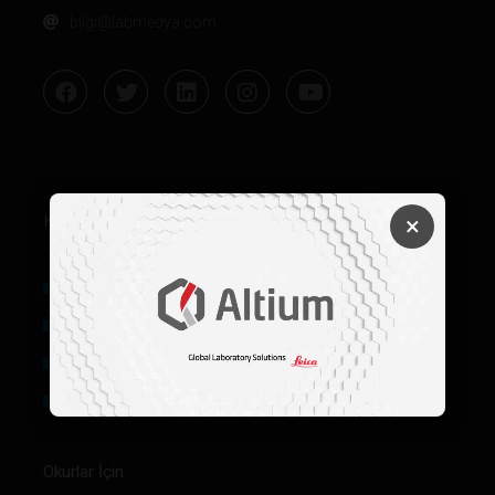
bilgi@labmedya.com
Kurumsal
×
Hakkımızda
Künye
Reklam
Firma Rehberi Ön Başvuru
Okurlar İçin