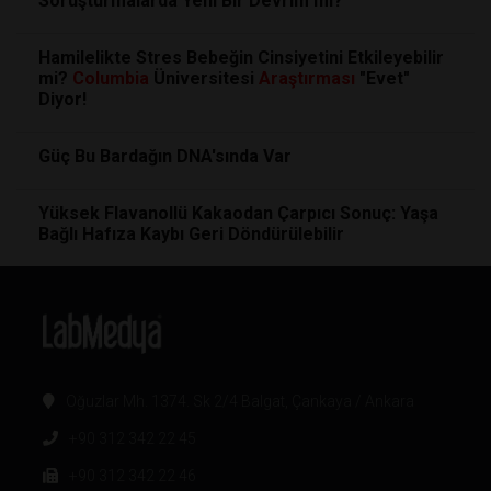
Soruşturmalarda Yeni Bir Devrim mi?
Hamilelikte Stres Bebeğin Cinsiyetini Etkileyebilir
mi?
Columbia
Üniversitesi
Araştırması
"Evet"
Diyor!
Güç Bu Bardağın DNA'sında Var
Yüksek Flavanollü Kakaodan Çarpıcı Sonuç: Yaşa
Bağlı Hafıza Kaybı Geri Döndürülebilir
Oğuzlar Mh. 1374. Sk 2/4 Balgat, Çankaya / Ankara
+90 312 342 22 45
+90 312 342 22 46