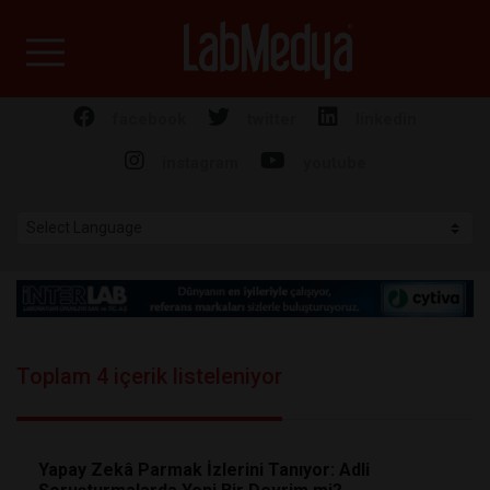
Labmedya - Laboratuv
facebook
twitter
linkedin
instagram
youtube
Toplam 4 içerik listeleniyor
Yapay Zekâ Parmak İzlerini Tanıyor: Adli