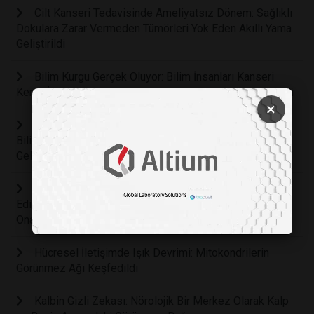
Cilt Kanseri Tedavisinde Ameliyatsız Dönem: Sağlıklı
Dokulara Zarar Vermeden Tümörleri Yok Eden Akıllı Yama
Geliştirildi
Bilim Kurgu Gerçek Oluyor: Bilim İnsanları Kanseri
Kendi İçinden Yok Eden Akıllı Bir Bakteri Ordusu Geliştirdi
×
Çocuklarda Zihinsel Sağlığın Anahtarı Hareket:
Bilimsel Araştırmalar Fiziksel Aktivitenin Beyin
Gelişimindeki Rolünü Kanıtladı
Diş Koltuğunda Büyük Değişim: Koyun Yününden Elde
Edilen Mucize Protein Diş Etlerini Kendi Kendine
Onaracak
Hücresel İletişimde Işık Devrimi: Mitokondrilerin
Görünmez Ağı Keşfedildi
Kalbin Gizli Zekası: Nörolojik Bir Merkez Olarak Kalp