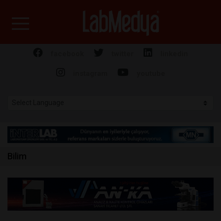
Labmedya - Laboratuv
facebook
twitter
linkedin
instagram
youtube
Bilim