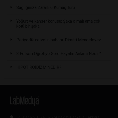
Sağlığınıza Zararlı 6 Kumaş Türü
Yoğurt ve kanser konusu: Şaka olmalı ama çok
kötü bir şaka
Periyodik cetvelin babası: Dimitri Mendeleyev
8 Felsefi Öğretiye Göre Hayatın Anlamı Nedir?
HİPOTİROİDİZM NEDİR?
Oğuzlar Mh. 1374. Sk 2/4 Balgat, Çankaya / Ankara