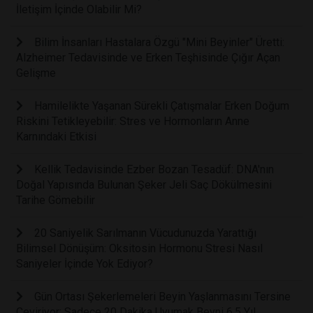
İletişim İçinde Olabilir Mi?
Bilim İnsanları Hastalara Özgü "Mini Beyinler" Üretti:
Alzheimer Tedavisinde ve Erken Teşhisinde Çığır Açan
Gelişme
Hamilelikte Yaşanan Sürekli Çatışmalar Erken Doğum
Riskini Tetikleyebilir: Stres ve Hormonların Anne
Karnındaki Etkisi
Kellik Tedavisinde Ezber Bozan Tesadüf: DNA'nın
Doğal Yapısında Bulunan Şeker Jeli Saç Dökülmesini
Tarihe Gömebilir
20 Saniyelik Sarılmanın Vücudunuzda Yarattığı
Bilimsel Dönüşüm: Oksitosin Hormonu Stresi Nasıl
Saniyeler İçinde Yok Ediyor?
Gün Ortası Şekerlemeleri Beyin Yaşlanmasını Tersine
Çeviriyor: Sadece 20 Dakika Uyumak Beyni 6.5 Yıl