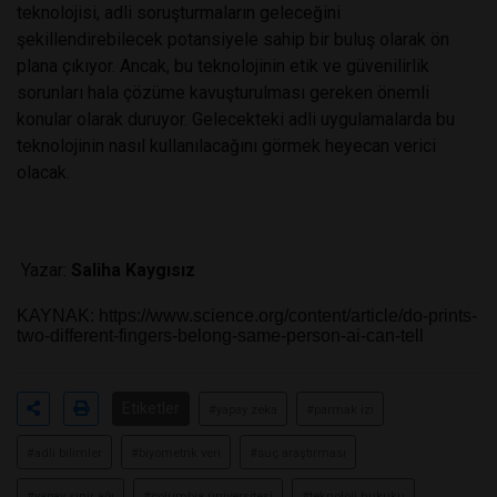
teknolojisi, adli soruşturmaların geleceğini
şekillendirebilecek potansiyele sahip bir buluş olarak ön
plana çıkıyor. Ancak, bu teknolojinin etik ve güvenilirlik
sorunları hala çözüme kavuşturulması gereken önemli
konular olarak duruyor. Gelecekteki adli uygulamalarda bu
teknolojinin nasıl kullanılacağını görmek heyecan verici
olacak.
Yazar:
Saliha Kaygısız
KAYNAK:
https://www.science.org/content/article/do-prints-
two-different-fingers-belong-same-person-ai-can-tell
Etiketler
#yapay zeka
#parmak izi
#adli bilimler
#biyometrik veri
#suç araştırması
#yapay sinir ağı
#columbia üniversitesi
#teknoloji hukuku