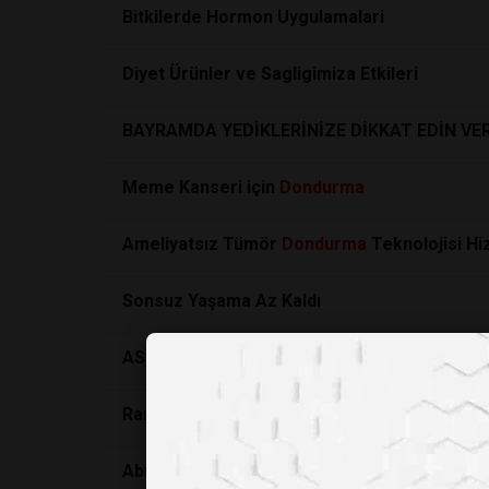
Bitkilerde Hormon Uygulamalari
Diyet Ürünler ve Sagligimiza Etkileri
BAYRAMDA YEDİKLERİNİZE DİKKAT EDİN VER
Meme Kanseri için
Dondurma
Ameliyatsız Tümör
Dondurma
Teknolojisi Hi
Sonsuz Yaşama Az Kaldı
ASPARTAM VE YAN ETKİ GERÇEKLERİ
Ramazan bayramında beslenme önerileri
Abur cubur yemenin demans ile bağlantısı ol