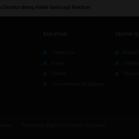
şi Dondurulmuş Halde Geleceği Bekliyor
Kurumsal
Okurlar İç
Hakkımızda
Makale 
Künye
Gönüllü
Reklam
Okuyuc
Firma Rehberi Ön Başvuru
unması
Tanımlama Bilgileri Politikası (Cookies)