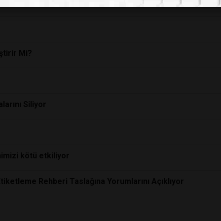
le de vegan “etler”
tirir Mi?
larını Siliyor
mizi kötü etkiliyor
i Etiketleme Rehberi Taslağına Yorumlarını Açıklıyor