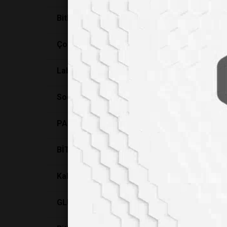
Bitkisel yağdan ve balık sperminden yenilenebi
Çocuklarda gıda zehirlenmesi nasıl önlenir?
Laboratuvar tavuğundan, B12’li kahveye kada
Sodyum Aljinat
PALMİYE YAĞI KANSER YAPABİLİR
BİTKİSEL PROTEİN NEDEN DAHA İYİDİR?
Kahvaltıda
Dondurma
Sizi Daha Akıllı Hale Get
GLÜTEN GERÇEKTEN ZARARLI MI?