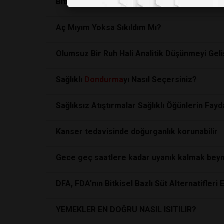
Bitki temelli her yemek sağlıklı değil, özellik
Aç Mıyım Yoksa Sıkıldım Mı?
Olumsuz Bir Ruh Hali Analitik Düşünmeyi Geliş
Sağlıklı
Dondurma
yı Nasıl Seçersiniz?
Sağlıksız Atıştırmalar Sağlıklı Öğünlerin Fayda
Kanser tedavisinde doğurganlık korunabilir
Gece geç saatlere kadar uyanık kalmak beyni
DFA, FDA'nın Bitkisel Bazlı Süt Alternatifler
YEMEKLER EN DOĞRU NASIL ISITILIR?