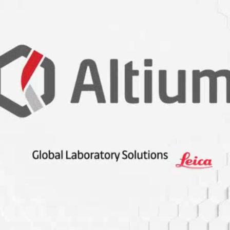
lir plastik üretildi
r hayatımıza giren yeni gıdalar
irebilir!