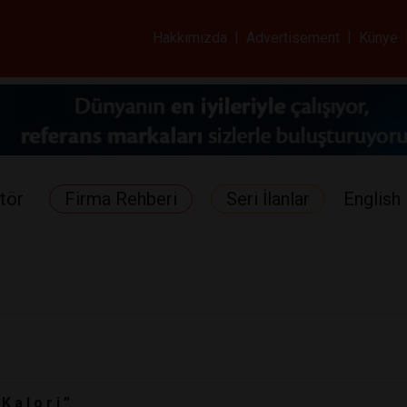
ar ve Sağlık Gazetes
Hakkımızda
|
Advertisement
|
Künye
tör
Firma Rehberi
Seri İlanlar
English 
 a l o r i ”