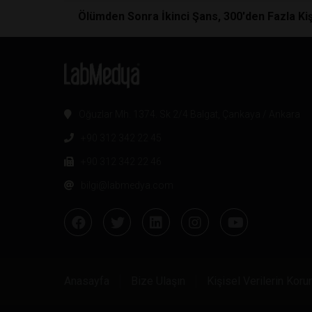
Ölümden Sonra İkinci Şans, 300'den Fazla Ki
Oğuzlar Mh. 1374. Sk 2/4 Balgat, Çankaya / Ankara
+90 312 342 22 45
+90 312 342 22 46
bilgi@labmedya.com
Anasayfa
Bize Ulaşın
Kişisel Verilerin Kor