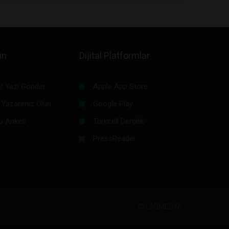
in
Dijital Platformlar
/ Yazı Gönder
Apple App Store
 Yazarımız Olun
Google Play
u Anketi
Turkcell Dergilik
PressReader
©
LABMEDYA