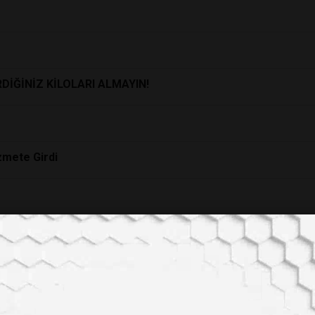
DİĞİNİZ KİLOLARI ALMAYIN!
zmete Girdi
duğu bulundu