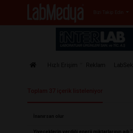
Labmedya - Laboratuv
Bizi Takip Edin
Hızlı Erişim
Reklam
LabSek
Toplam 37 içerik listeleniyor
İnanırsan olur
Yiyeceklerin verdiği enerji miktarlarının adı “ K