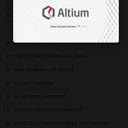
ÇAYIN SAĞLIKLI BİLEŞENLERİ
YENİDEN KÖYKENT PROJESİ
GÜÇLÜ BİR FONKSİYONEL GIDA ADAYI: VİŞNE SUYU
İNSAN NE YERSE O MUDUR?
HER ŞEYİ BİR GIDADAN BEKLEMEK!
Yanık gıdalardan uzak durmalı!
Gıdaların Duyusallığı
Ne yediğimizi bilmiyoruz!...
Türkiye’de gıda kontrolü yeterli mi?
MEYVE SUYU RAF ÖMRÜ NASIL SAĞLANIYOR?