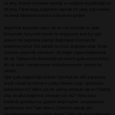
ve ekşi, insanın sonradan tanıdığı ve azlığına alışılabildiği bir
tat tonu. Fakat turşu, bağımlılık yapmak bir yana, tuzu nedeni
ile kendi tüketimini kendi kısıtlayan bir gıdadır.
Bağımlılık açısından şeker de en çok tartışılan bir gıda
bileşenidir. Gerçi tatlı tercihi ile doğuyoruz ama tuz gibi
şekerin de bağımlılık yaptığı doğrulayan bilimsel bir
araştırma yoktur. Öte yandan acı bize doğuştan uzak. İnsan
soyunun yaşamda kalmasını bu doğal olguya bağlayanlar
da var. Toplayıcılık döneminde en önemli gıda seçme kriteri.
Acı ile zehir kavramlarının özdeşleşmesinin nedeni bu
olmalı!..
Eğer gıda, bağımlılığa uzanan fizyolojik bir etki yapıyorsa,
teorik olarak bu etkinin o gıdayı tüketen çoğu görülmesi
beklenmez mi? Alkol içip de sarhoş olmayan var mı? Sarhoş
olup da alkol bağımlısı olmayan yok mu? Yalnız bazı
kişilerde görülüyorsa, gıdanın değil kişinin sorgulanması
gerekmiyor mu? Tıpkı Aleksi Zorba’nın yaptığı gibi:
Çocukluğunda kiraza özlem duyan Zorba, bir gece babasının