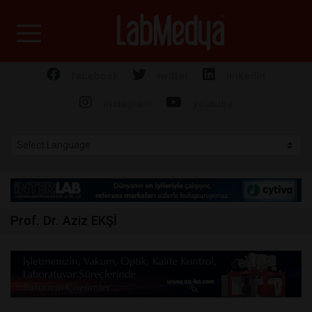
Labmedya - Laboratuv
facebook
twitter
linkedin
instagram
youtube
Prof. Dr. Aziz EKŞİ