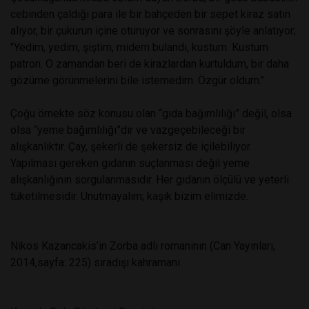
cebinden çaldığı para ile bir bahçeden bir sepet kiraz satın
alıyor, bir çukurun içine oturuyor ve sonrasını şöyle anlatıyor;
"Yedim, yedim, şiştim, midem bulandı, kustum. Kustum
patron. O zamandan beri de kirazlardan kurtuldum, bir daha
gözüme görünmelerini bile istemedim. Özgür oldum."
Çoğu örnekte söz konusu olan “gıda bağımlılığı” değil, olsa
olsa “yeme bağımlılığı”dır ve vazgeçebileceği bir
alışkanlıktır. Çay, şekerli de şekersiz de içilebiliyor.
Yapılması gereken gıdanın suçlanması değil yeme
alışkanlığının sorgulanmasıdır. Her gıdanın ölçülü ve yeterli
tüketilmesidir. Unutmayalım; kaşık bizim elimizde.
Nikos Kazancakis’in Zorba adlı romanının (Can Yayınları,
2014,sayfa: 225) sıradışı kahramanı