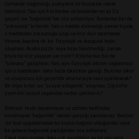
Uzmanları bağımlılığı, psikiyatrik bir bozukluk olarak
tanımlıyor. Tanı için 6 kriterden ve bunlardan en az 3’ü
geçerli ise “bağımlılık”tan söz edilebiliyor. Bunlardan biri de
“yoksunluk” kriteridir. Yani o madde alınmadığı zaman kişide,
o maddeden yoksunluğa özgü ve kriz diye tanımlanan
titreme, bayılma vb. bir fizyolojik ve duygusal tepki
oluşması. Acaba pizza veya turşu tüketmediği zaman
böyle bir kriz yaşayan var mıdır? Kriterlerden biri de
“tolerans” gelişmesi. Yani, aynı fizyolojik etkinin sağlanması
için o maddeden daha fazla tüketilme gereği. Bu kriter alkol
ve uyuşturucu için geçerlidir ama turşuya nasıl uyarlanacak?
Bir diğer kriter ise “sosyal edilgenlik” oluşması. Çiğ köfte
yiyen biri sosyal yaşamdan neden çekilsin ki?
Bilimsel teste dayanmayan ve uzmanı tarafından
konulmayan “bağımlılık” tanıları gerçeği yansıtamaz. Benzeri
bir test uygulanmadan bir kişinin bağımlı olduğundan veya
bir gıdanın bağımlılık yaptığından söz edilemez.
Fakat, bazı gıdaları daha çok sevdiğiniz de bir gerçektir.