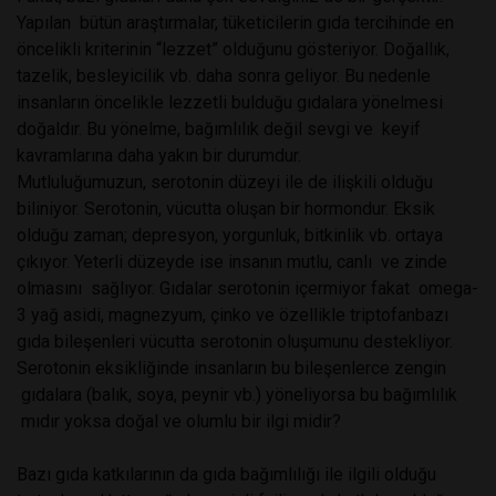
Yapılan bütün araştırmalar, tüketicilerin gıda tercihinde en
öncelikli kriterinin “lezzet” olduğunu gösteriyor. Doğallık,
tazelik, besleyicilik vb. daha sonra geliyor. Bu nedenle
insanların öncelikle lezzetli bulduğu gıdalara yönelmesi
doğaldır. Bu yönelme, bağımlılık değil sevgi ve keyif
kavramlarına daha yakın bir durumdur.
Mutluluğumuzun, serotonin düzeyi ile de ilişkili olduğu
biliniyor. Serotonin, vücutta oluşan bir hormondur. Eksik
olduğu zaman; depresyon, yorgunluk, bitkinlik vb. ortaya
çıkıyor. Yeterli düzeyde ise insanın mutlu, canlı ve zinde
olmasını sağlıyor. Gıdalar serotonin içermiyor fakat omega-
3 yağ asidi, magnezyum, çinko ve özellikle triptofanbazı
gıda bileşenleri vücutta serotonin oluşumunu destekliyor.
Serotonin eksikliğinde insanların bu bileşenlerce zengin
gıdalara (balık, soya, peynir vb.) yöneliyorsa bu bağımlılık
mıdır yoksa doğal ve olumlu bir ilgi midir?
Bazı gıda katkılarının da gıda bağımlılığı ile ilgili olduğu