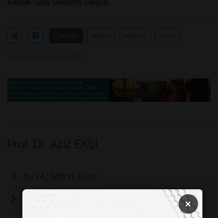
Kaynak: Gıda Gündemi Dergisi
Etiketler
#gidaya
#bagimli
#miyiz
Toplam Görüntülenme 9211
Prof. Dr. Aziz EKŞİ
BU YAZ MEYVE SUYU…
SAMANDAN SOĞANA GIDA GÜVENCESİ…
×