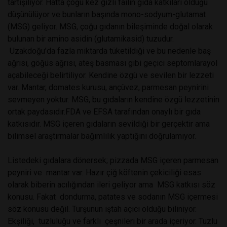
tartışılıyor. Hatta çoğu kez gizli failin gıda katkıları olduğu
düşünülüyor ve bunların başında mono-sodyum-glutamat
(MSG) geliyor. MSG, çoğu gıdanın bileşiminde doğal olarak
bulunan bir amino asidin (glutamikasid) tuzudur.
Uzakdoğu’da fazla miktarda tüketildiği ve bu nedenle baş
ağrısı, göğüs ağrısı, ateş basması gibi geçici septomlarayol
açabileceği belirtiliyor. Kendine özgü ve sevilen bir lezzeti
var. Mantar, domates kurusu, ançüvez, parmesan peynirini
sevmeyen yoktur. MSG, bu gıdaların kendine özgü lezzetinin
ortak paydasıdır.FDA ve EFSA tarafından onaylı bir gıda
katkısıdır. MSG içeren gıdaların sevildiği bir gerçektir ama
bilimsel araştırmalar bağımlılık yaptığını doğrulamıyor.
Listedeki gıdalara dönersek; pizzada MSG içeren parmesan
peyniri ve mantar var. Hazır çiğ köftenin çekiciliği esas
olarak biberin acılığından ileri geliyor ama MSG katkısı söz
konusu. Fakat dondurma, patates ve sodanın MSG içermesi
söz konusu değil. Turşunun iştah açıcı olduğu biliniyor.
Ekşiliği, tuzluluğu ve farklı çeşnileri bir arada içeriyor. Tuzlu