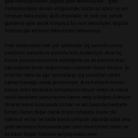
gıda teknolojisinden çağdaş gıda teknolojisine / gıda
mühendisliğine devam ettiğimizde, başta ısıl işlem ve ısıl
olmayan teknolojiler, akıllı ambalajlar vb. pek çok yenilik
gündeme gelir ancak konumuz bu yeni teknolojiler değildir.
Süttozu gibi en basit teknolojileri tartışıyoruz.
Gıda sanayisinde pek çok işletmede çiğ yumurta yerine
pastörize yumurta ve yumurta tozu kullanılıyor. Ama hiç
kimse yumurta pastörize edildiğinde ya da yumurta tozu
yapıldığında besin değeri kaybı üzerinde feryat etmiyor. İyi
ki birileri daha da ağır saçmalayıp, çiğ yumurtayı yararlı
bakteri kaynağı olarak göstermiyor. Ama korkarım birileri
beyaz renkli tavukların yumurtasının beyaz renkli ve kahve
renkli tavukların yumurtasının kahve rengi olduğunu bilmiyor.
Umarım kendi konusunda uzman ve aklı başında medyatik
birileri, bunun doğal olarak böyle olduğunu söyler de;
halkımız ve her ne kadar kendi uzmanlık alanında üstat ama
gıda teknolojisi konusunda yarı cahil ötesi birileri dinler ve
bu basit doğal/ bilimsel gerçeği kabul eder.