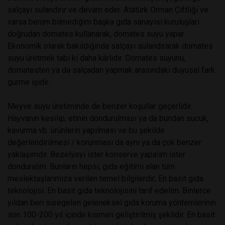
salçayı sulandırır ve devam eder. Atatürk Orman Çiftliği ve
varsa benim bilmediğim başka gıda sanayisi kuruluşları
doğrudan domates kullanarak, domates suyu yapar.
Ekonomik olarak bakıldığında salçayı sulandırarak domates
suyu üretmek tabi ki daha kârlıdır. Domates suyunu,
domatesten ya da salçadan yapmak arasındaki duyusal fark
gurme işidir.
Meyve suyu üretiminde de benzer koşullar geçerlidir.
Hayvanın kesilip, etinin dondurulması ya da bundan sucuk,
kavurma vb. ürünlerin yapılması ve bu şekilde
değerlendirilmesi / korunması da aynı ya da çok benzer
yaklaşımdır. Bezelyeyi ister konserve yapalım ister
donduralım. Bunların hepsi, gıda eğitimi alan tüm
meslektaşlarımıza verilen temel bilgilerdir; En basit gıda
teknolojisi. En basit gıda teknolojisini tarif edelim: Binlerce
yıldan beri süregelen geleneksel gıda koruma yöntemlerinin
son 100-200 yıl içinde kısmen geliştirilmiş şeklidir. En basit