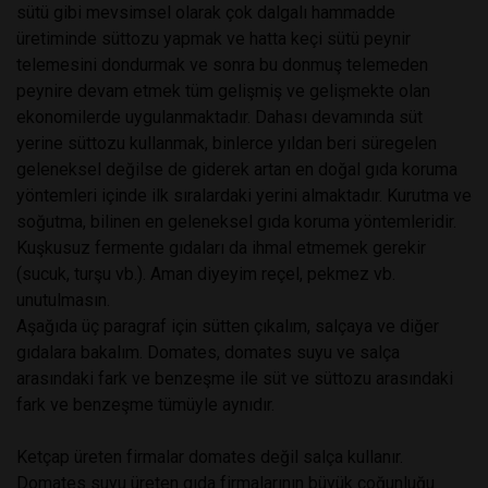
sütü gibi mevsimsel olarak çok dalgalı hammadde
üretiminde süttozu yapmak ve hatta keçi sütü peynir
telemesini dondurmak ve sonra bu donmuş telemeden
peynire devam etmek tüm gelişmiş ve gelişmekte olan
ekonomilerde uygulanmaktadır. Dahası devamında süt
yerine süttozu kullanmak, binlerce yıldan beri süregelen
geleneksel değilse de giderek artan en doğal gıda koruma
yöntemleri içinde ilk sıralardaki yerini almaktadır. Kurutma ve
soğutma, bilinen en geleneksel gıda koruma yöntemleridir.
Kuşkusuz fermente gıdaları da ihmal etmemek gerekir
(sucuk, turşu vb.). Aman diyeyim reçel, pekmez vb.
unutulmasın.
Aşağıda üç paragraf için sütten çıkalım, salçaya ve diğer
gıdalara bakalım. Domates, domates suyu ve salça
arasındaki fark ve benzeşme ile süt ve süttozu arasındaki
fark ve benzeşme tümüyle aynıdır.
Ketçap üreten firmalar domates değil salça kullanır.
Domates suyu üreten gıda firmalarının büyük çoğunluğu