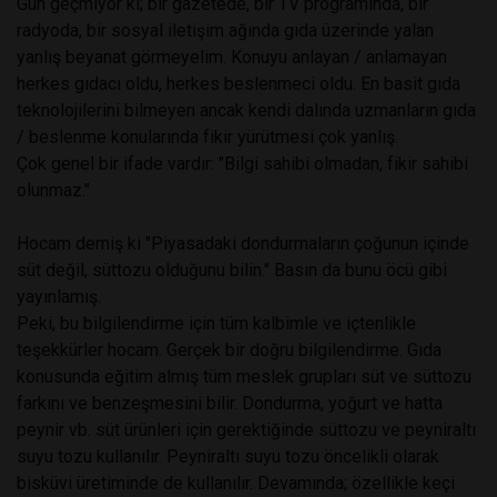
Gün geçmiyor ki; bir gazetede, bir TV programında, bir
radyoda, bir sosyal iletişim ağında gıda üzerinde yalan
yanlış beyanat görmeyelim. Konuyu anlayan / anlamayan
herkes gıdacı oldu, herkes beslenmeci oldu. En basit gıda
teknolojilerini bilmeyen ancak kendi dalında uzmanların gıda
/ beslenme konularında fikir yürütmesi çok yanlış.
Çok genel bir ifade vardır: "Bilgi sahibi olmadan, fikir sahibi
olunmaz."
Hocam demiş ki "Piyasadaki dondurmaların çoğunun içinde
süt değil, süttozu olduğunu bilin." Basın da bunu öcü gibi
yayınlamış.
Peki, bu bilgilendirme için tüm kalbimle ve içtenlikle
teşekkürler hocam. Gerçek bir doğru bilgilendirme. Gıda
konusunda eğitim almış tüm meslek grupları süt ve süttozu
farkını ve benzeşmesini bilir. Dondurma, yoğurt ve hatta
peynir vb. süt ürünleri için gerektiğinde süttozu ve peyniraltı
suyu tozu kullanılır. Peyniraltı suyu tozu öncelikli olarak
bisküvi üretiminde de kullanılır. Devamında; özellikle keçi