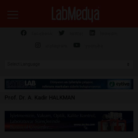
Labmedya - Laboratuv
facebook
twitter
linkedin
instagram
youtube
Prof. Dr. A. Kadir HALKMAN