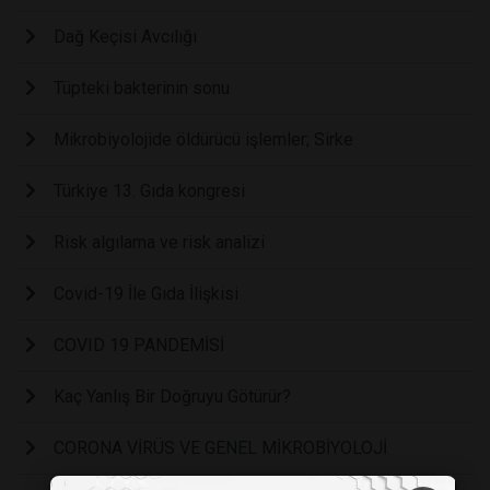
Dağ Keçisi Avcılığı
Tüpteki bakterinin sonu
Mikrobiyolojide öldürücü işlemler; Sirke
Türkiye 13. Gıda kongresi
Risk algılama ve risk analizi
Covid-19 İle Gıda İlişkisi
COVID 19 PANDEMİSİ
Kaç Yanlış Bir Doğruyu Götürür?
CORONA VİRÜS VE GENEL MİKROBİYOLOJİ