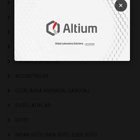
Şekersiz Reçel
×
Bir Kongre ve bir Kitap
AKADEMİK YAYINCILIK
ANKETE DAYALI ÇALIŞMALAR
PROBİYOTİK SAYISI
KOZMETİKLER
GIDALARDA KİMYASAL SABOTAJ
EVSEL ATIKLAR
ICFT3
İNSAN SÜTÜ, İNEK SÜTÜ, EŞEK SÜTÜ