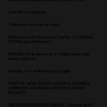
LABTEK
Fuarı
ndaydık
Turkchem
Fuarı
nda yer aldık
Pharmanext ve Biotecnica Fuarları 17-19 Nisan
2019'da gerçekleşecek!
MÜSİAD: Katar'dan en az 2-3 milyar dolar pay
almak istiyoruz
BioExpo
fuarı
artık hafta içi üç gün!
PROF. DR. SEVİL ATASOY, BİOEXPO FUARINDA
LABMEDYA STANDINDA OKUYUCULARI İLE
BULUŞTU
SEKTÖRÜN BÜYÜK BULUŞMASI “ Bioexpo 2019”