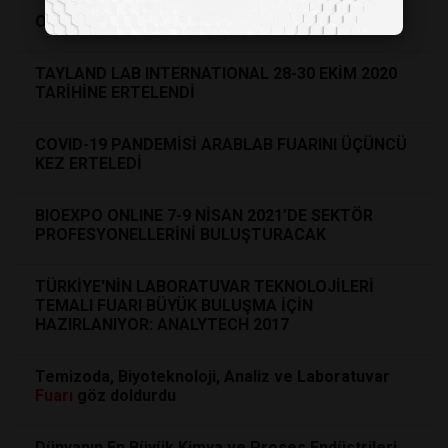
OPENLAB PROFESSIONAL 2020
TAYLAND LAB INTERNATIONAL 28-30 EKİM 2020
TARİHİNE ERTELENDİ
COVID-19 PANDEMİSİ ARABLAB FUARINI ÜÇÜNCÜ
KEZ ERTELEDİ
BIOEXPO ONLINE 7-9 NİSAN 2021’DE SEKTÖR
PROFESYONELLERİNİ BULUŞTURACAK
TÜRKİYE'NİN LABORATUVAR TEKNOLOJİLERİ
TEMALI FUARI BÜYÜK BULUŞMA İÇİN
HAZIRLANIYOR: ANALYTECH 2017
Temizoda, Biyoteknoloji, Analiz ve Laboratuvar
Fuarı
göz doldurdu
Dünyanın En Büyük Kimya ve Proses Endüstrileri