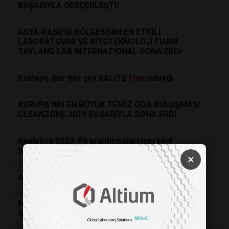
BAŞARIYLA GERÇEKLEŞTİ!
ASYA-PASİFİK BÖLGESİNİN EN ETKİLİ
LABORATUVAR VE BİYOTEKNOLOJİ FUARI
TAYLAND LAB INTERNATIONAL SONA ERDİ
Kaliteye dair her şey KALİTE
Fuarı
ndaydı
AVRUPA’NIN EN BÜYÜK TEMİZ ODA BULUŞMASI
CLEANZONE 2019 BAŞARIYLA SONA ERDİ
Analytica 2020: Pil araştırmaları için yeni
teknolojik cihaz ve yöntemlere odaklanacak
×
Arablab 2020
BAYKON,19-21 Nisan tarihlerinde BioExpo 2018
fuarlarına katıldı.