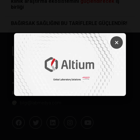
klinik araştırma ekosistemini
güçlendirecek
iş
birliği
BAĞIRSAK SAĞLIĞINI BU TARİFLERLE GÜÇLENDİR!
×
Oğuzlar Mh. 1374. Sk 2/4 Balgat, Çankaya / Ankara
+90 312 342 22 45
+90 312 342 22 46
bilgi@labmedya.com