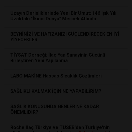
Uzayın Derinliklerinde Yeni Bir Umut: 146 Işık Yılı
Uzaktaki "İkinci Dünya" Mercek Altında
BEYNİNİZİ VE HAFIZANIZI GÜÇLENDİRECEK EN İYİ
YİYECEKLER
TİYSAT Derneği: İlaç Yan Sanayinin Gücünü
Birleştiren Yeni Yapılanma
LABO MAKİNE Hassas Sıcaklık Çözümleri
SAĞLIKLI KALMAK İÇİN NE YAPABİLİRİM?
SAĞLIK KONUSUNDA GENLER NE KADAR
ÖNEMLİDİR?
Roche İlaç Türkiye ve TÜSEB'den Türkiye'nin