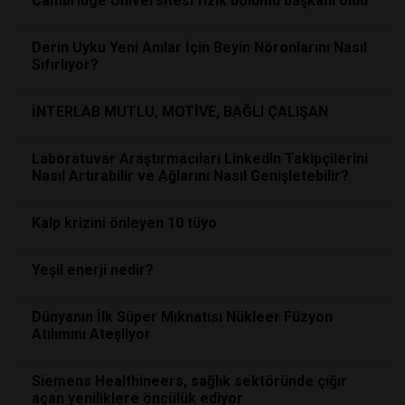
Cambridge Üniversitesi fizik bölümü başkanı oldu
Derin Uyku Yeni Anılar İçin Beyin Nöronlarını Nasıl
Sıfırlıyor?
İNTERLAB MUTLU, MOTİVE, BAĞLI ÇALIŞAN
Laboratuvar Araştırmacıları LinkedIn Takipçilerini
Nasıl Artırabilir ve Ağlarını Nasıl Genişletebilir?
Kalp krizini önleyen 10 tüyo
Yeşil enerji nedir?
Dünyanın İlk Süper Mıknatısı Nükleer Füzyon
Atılımını Ateşliyor
Siemens Healthineers, sağlık sektöründe çığır
açan yeniliklere öncülük ediyor