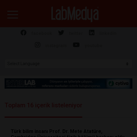
Labmedya - Laboratuv
facebook
twitter
linkedin
instagram
youtube
Toplam 16 içerik listeleniyor
Türk bilim insanı Prof. Dr. Mete Atatüre,