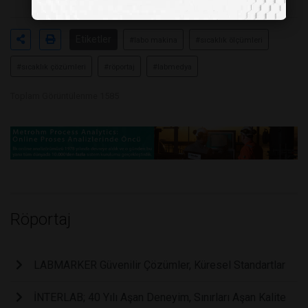
Etiketler
#labo makina
#sıcaklık ölçümleri
#sıcaklık çözümleri
#röportaj
#labmedya
Toplam Görüntülenme 1585
Röportaj
LABMARKER Güvenilir Çözümler, Küresel Standartlar
İNTERLAB; 40 Yılı Aşan Deneyim, Sınırları Aşan Kalite