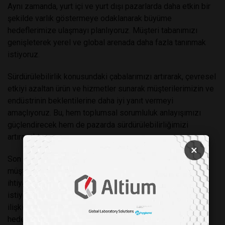
Aynı zamanda, yurt içi ve yurt dışı pazarlarda daha etkin bir
şekilde varlık göstermeye odaklanarak büyüme
hedeflerimize ulaşmayı planlıyoruz. Müşteri tabanımızı
genişleterek yerel ve global arenada daha fazla tanınmak
istiyoruz.
Sürdürülebilirlik konusundaki çabalarımızı artırarak, çevresel
etkiyi azaltan ürün ve hizmetler sunarak müşterilerimizin ve
endüstrinin beklentilerine daha iyi yanıt vermeyi
amaçlıyoruz. Bu, hem toplumsal sorumluluk anlayışımızı
güçlendirecek hem de pazarda sürdürülebilirliğimizi
artıracaktır.
×
Son olarak, müşteri memnuniyetine odaklanarak mevcut
müşterilerimizle daha sağlam ilişkiler kurmayı ve onların
ihtiyaçlarına daha etkin çözümler sunmayı sürdürmek
istiyoruz. Müşteri sadakatini artırmak ve uzun vadeli iş
ilişkileri geliştirmeye devam etmek adına önemli stratejik
hedefimizden biri de budur.