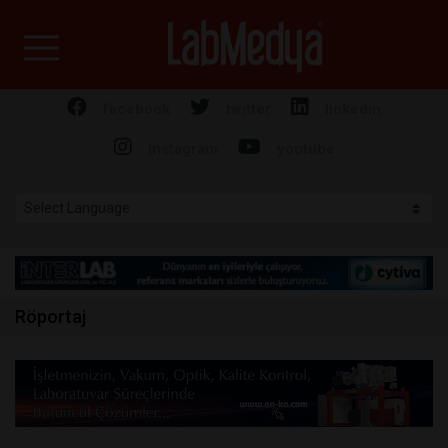
Labmedya - Laboratuv
facebook
twitter
linkedin
instagram
youtube
Röportaj