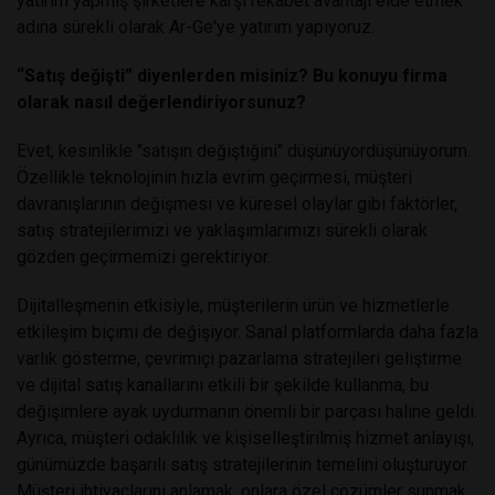
yatırım yapmış şirketlere karşı rekabet avantajı elde etmek
adına sürekli olarak Ar-Ge'ye yatırım yapıyoruz.
“Satış değişti” diyenlerden misiniz? Bu konuyu firma
olarak nasıl değerlendiriyorsunuz?
Evet, kesinlikle "satışın değiştiğini" düşünüyordüşünüyorum.
Özellikle teknolojinin hızla evrim geçirmesi, müşteri
davranışlarının değişmesi ve küresel olaylar gibi faktörler,
satış stratejilerimizi ve yaklaşımlarımızı sürekli olarak
gözden geçirmemizi gerektiriyor.
Dijitalleşmenin etkisiyle, müşterilerin ürün ve hizmetlerle
etkileşim biçimi de değişiyor. Sanal platformlarda daha fazla
varlık gösterme, çevrimiçi pazarlama stratejileri geliştirme
ve dijital satış kanallarını etkili bir şekilde kullanma, bu
değişimlere ayak uydurmanın önemli bir parçası haline geldi.
Ayrıca, müşteri odaklılık ve kişiselleştirilmiş hizmet anlayışı,
günümüzde başarılı satış stratejilerinin temelini oluşturuyor.
Müşteri ihtiyaçlarını anlamak, onlara özel çözümler sunmak