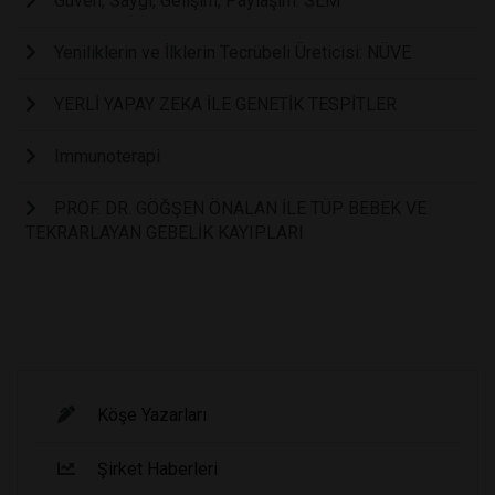
Güven, Saygı, Gelişim, Paylaşım: SEM
Yeniliklerin ve İlklerin Tecrübeli Üreticisi: NÜVE
YERLİ YAPAY ZEKA İLE GENETİK TESPİTLER
Immunoterapi
PROF. DR. GÖĞŞEN ÖNALAN İLE TÜP BEBEK VE
TEKRARLAYAN GEBELİK KAYIPLARI
Köşe Yazarları
Şirket Haberleri